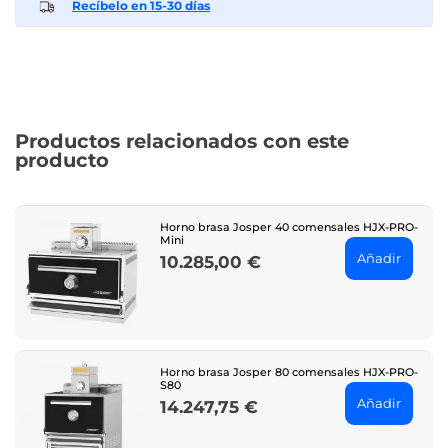
Recíbelo en 15-30 días
Productos relacionados con este
producto
Horno brasa Josper 40 comensales HJX-PRO-
Mini
Añadir
10.285,00 €
Price
Horno brasa Josper 80 comensales HJX-PRO-
S80
Añadir
14.247,75 €
Price