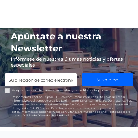
Apúntate a nuestra
Newsletter
Infórmese de nuestras últimas noticias y ofertas
especiales
Suscribirse
Acepto las
condiciones generales
y la
política de privacidad
Responsable:
PepeBar E-Spain S.L.
Finalidad:
Respuesta de consulta, envío de emails
informativos, opiniones de usuarios.
Legitimación:
Su consentimiento.
Destinatarios:
Sus
datos se guardan en los servidores de PepeBar E-Spain SL y asociados, acogido al acuerdo
de seguridad EU-US Privacy.
Derechos:
acceder, rectificar, limitar y suprimir tus
datos.
Información adicional:
Puede consultar la información adicional y detallada sobre
nuestra Política de Privacidad haciendo
click aquí.