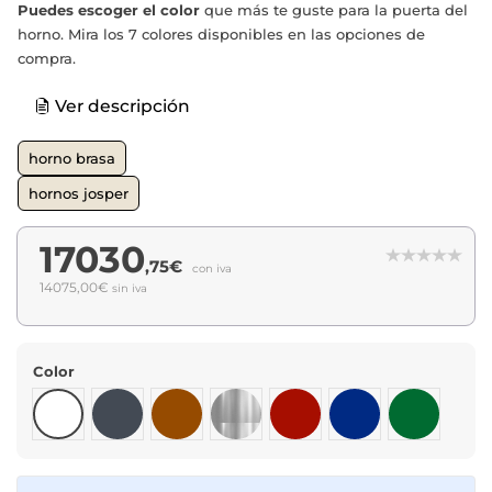
Puedes escoger el color
que más te guste para la puerta del
horno. Mira los 7 colores disponibles en las opciones de
compra.
Ver descripción
horno brasa
hornos josper
17030
,75€
con iva
14075,00€
sin iva
Color
Blanco
Negro
Marrón
Inox
Burdeos
Azul
Verde