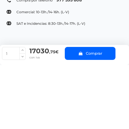
977 595 808
Compra por teléfono
Comercial: 10-13h./14-16h. (L-V)
SAT e Incidencias: 8:30-13h./14-17h. (L-V)
17030
© Copyright 2022 PepeBar.com |
Política de cookies |
Aviso legal y
,75€
Comprar
Condiciones generales de compra |
Blog
con iva