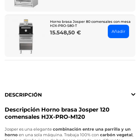
Horno brasa Josper 80 comensales con mesa
HJX-PRO-S80-T
Añadir
15.548,50 €
Price
DESCRIPCIÓN
Descripción Horno brasa Josper 120
comensales HJX-PRO-M120
Josper es una elegante
combinación entre una parrilla y un
horno
en una sola máquina. Trabaja 100% con
carbón vegetal
,