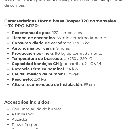
M120. Escoge el que más te guste para tu horno en las opciones
de compra.
Características Horno brasa Josper 120 comensales
HJX-PRO-M120:
Recomendado para
: 120 comensales
Tiempo de encendido
: 35 min aproximadamente
Consumo diario de carbón
: de 12 a 16 kg
Autonomía por carga
: 9 horas
Producción por hora
: 90 kg aproximadamente
Temperatura de braseado
: de 250 a 350 ºC
Capacidad bandejas GN
(por parrilla): 2 x GN 1/1
Potencia térmica nominal
: 7,4 kW
Caudal másico de humos
: 15,39 g/s
Peso neto
: 250 kg
Altura recomendada de instalación
: 65 cm
Accesorios incluidos:
Conjunto salida de humos
Parrilla inox
Atizador
Pinzas Josper