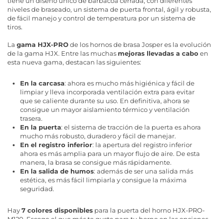
tiene un diseño único de barbacoa cerrada, con diferentes
niveles de braseado, un sistema de puerta frontal, ágil y robusta,
de fácil manejo y control de temperatura por un sistema de
tiros.
La
gama HJX-PRO
de los hornos de brasa Josper es la evolución
de la gama HJX. Entre las muchas
mejoras llevadas a cabo
en
esta nueva gama, destacan las siguientes:
En la carcasa
: ahora es mucho más higiénica y fácil de
limpiar y lleva incorporada ventilación extra para evitar
que se caliente durante su uso. En definitiva, ahora se
consigue un mayor aislamiento térmico y ventilación
trasera.
En la puerta
: el sistema de tracción de la puerta es ahora
mucho más robusto, duradero y fácil de manejar.
En el registro inferior
: la apertura del registro inferior
ahora es más amplia para un mayor flujo de aire. De esta
manera, la brasa se consigue más rápidamente.
En la salida de humos
: además de ser una salida más
estética, es más fácil limpiarla y consigue la máxima
seguridad.
Hay
7 colores disponibles
para la puerta del horno HJX-PRO-