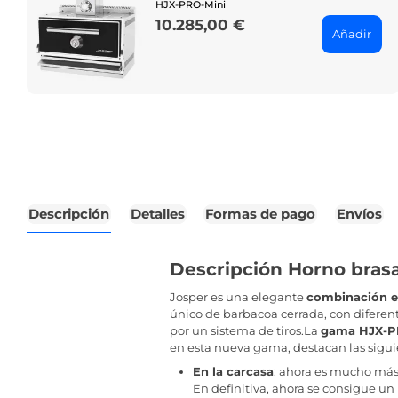
HJX-PRO-Mini
10.285,00 €
Price
Añadir
Descripción
Detalles
Formas de pago
Envíos
Descripción Horno bras
Josper es una elegante
combinación en
único de barbacoa cerrada, con diferent
por un sistema de tiros.La
gama HJX-
en esta nueva gama, destacan las sigui
En la carcasa
: ahora es mucho más h
En definitiva, ahora se consigue un