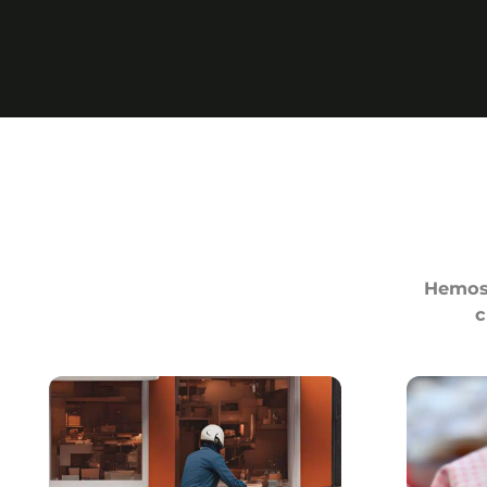
Hemos 
c