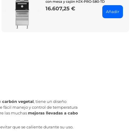
con mesa y cajón HJX-PRO-S80-TD
16.607,25 €
Price
Añadir
n
carbón vegetal
, tiene un diseño
de fácil manejo y control de temperatura
tre las muchas
mejoras llevadas a cabo
 evitar que se caliente durante su uso.