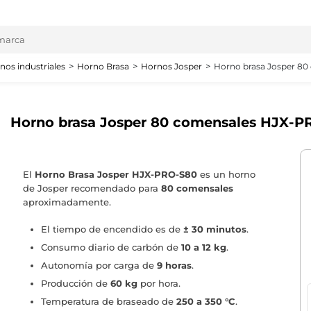
nos industriales
Horno Brasa
Hornos Josper
Horno brasa Josper 8
Horno brasa Josper 80 comensales HJX-P
El
Horno Brasa Josper
HJX-PRO-S80
es un horno
de Josper recomendado para
80 comensales
aproximadamente.
El tiempo de encendido es de
± 30 minutos
.
Consumo diario de carbón de
10 a 12 kg
.
Autonomía por carga de
9 horas
.
Producción de
60 kg
por hora.
Temperatura de braseado de
250 a 350 °C
.