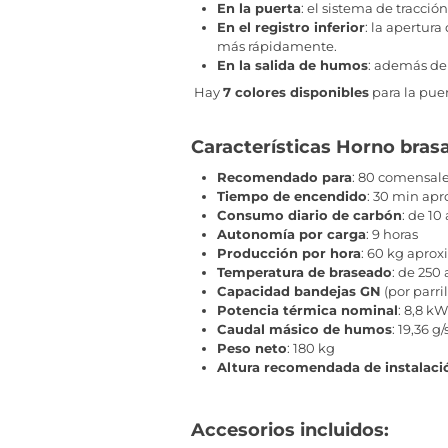
En la puerta
: el sistema de tracci
En el registro inferior
: la apertura
más rápidamente.
En la salida de humos
: además de 
Hay
7 colores disponibles
para la pue
Características Horno bra
Recomendado para
: 80 comensal
Tiempo de encendido
: 30 min a
Consumo diario de carbón
: de 10 
Autonomía por carga
: 9 horas
Producción por hora
: 60 kg apr
Temperatura de braseado
: de 250 
Capacidad bandejas GN
(por parrill
Potencia térmica nominal
: 8,8 kW
Caudal másico de humos
: 19,36 g/
Peso neto
: 180 kg
Altura recomendada de instalaci
Accesorios incluidos: