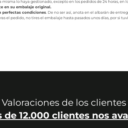
misma lo haya gestionado, excepto en los pedidos de 24 horas, en los
te en su embalaje original.
n perfectas condiciones
. De no ser así, anota en el albarán de entreg
as el pedido, no tires el embalaje hasta pasados unos días, por si tuv
Valoraciones de los clientes
 de 12.000 clientes nos ava