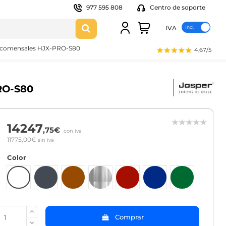
977 595 808
Centro de soporte
IVA
0 comensales HJX-PRO-S80
4,67/5
RO-S80
14247
,75€
con iva
11775,00€
sin iva
Color
Blanco
Negro
Marrón
Inox
Burdeos
Azul
Verde
Comprar