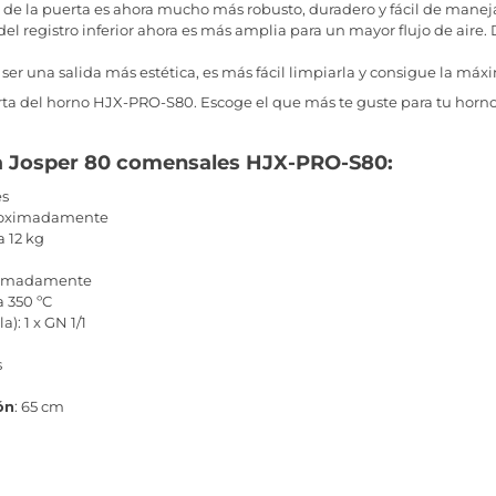
ón de la puerta es ahora mucho más robusto, duradero y fácil de manej
 del registro inferior ahora es más amplia para un mayor flujo de aire
ser una salida más estética, es más fácil limpiarla y consigue la má
rta del horno HJX-PRO-S80. Escoge el que más te guste para tu horno
sa Josper 80 comensales HJX-PRO-S80:
es
proximadamente
a 12 kg
oximadamente
a 350 ºC
a): 1 x GN 1/1
s
ón
: 65 cm