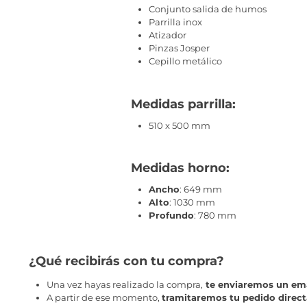
Conjunto salida de humos
Parrilla inox
Atizador
Pinzas Josper
Cepillo metálico
Medidas parrilla:
510 x 500 mm
Medidas horno:
Ancho
: 649 mm
Alto
: 1030 mm
Profundo
: 780 mm
¿Qué recibirás con tu compra?
Una vez hayas realizado la compra,
te enviaremos un ema
A partir de ese momento,
tramitaremos tu pedido direc