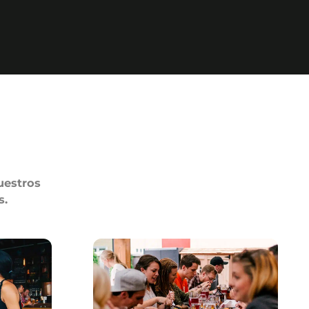
uestros
s.