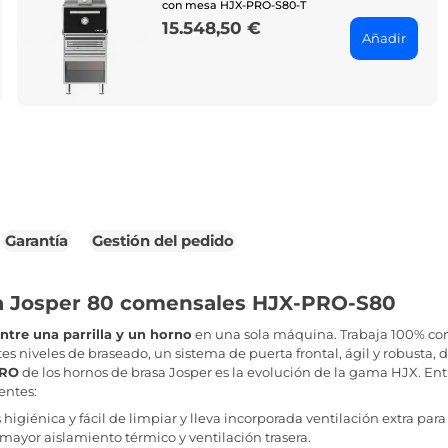
con mesa HJX-PRO-S80-T
15.548,50 €
Price
Añadir
Garantía
Gestión del pedido
a Josper 80 comensales HJX-PRO-S80
tre una parrilla y un horno
en una sola máquina. Trabaja 100% co
es niveles de braseado, un sistema de puerta frontal, ágil y robusta, 
PRO
de los hornos de brasa Josper es la evolución de la gama HJX. En
entes:
igiénica y fácil de limpiar y lleva incorporada ventilación extra para
 mayor aislamiento térmico y ventilación trasera.