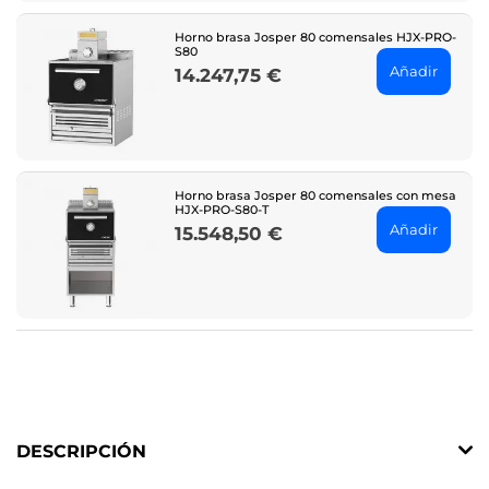
Horno brasa Josper 80 comensales HJX-PRO-
S80
Añadir
14.247,75 €
Price
Horno brasa Josper 80 comensales con mesa
HJX-PRO-S80-T
Añadir
15.548,50 €
Price
DESCRIPCIÓN