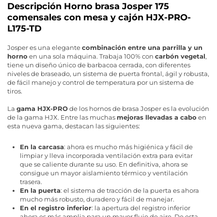
Descripción Horno brasa Josper 175
comensales con mesa y cajón HJX-PRO-
L175-TD
Josper es una elegante
combinación entre una parrilla y un
horno
en una sola máquina. Trabaja 100% con
carbón vegetal
,
tiene un diseño único de barbacoa cerrada, con diferentes
niveles de braseado, un sistema de puerta frontal, ágil y robusta,
de fácil manejo y control de temperatura por un sistema de
tiros.
La
gama HJX-PRO
de los hornos de brasa Josper es la evolución
de la gama HJX. Entre las muchas
mejoras llevadas a cabo
en
esta nueva gama, destacan las siguientes:
En la carcasa
: ahora es mucho más higiénica y fácil de
limpiar y lleva incorporada ventilación extra para evitar
que se caliente durante su uso. En definitiva, ahora se
consigue un mayor aislamiento térmico y ventilación
trasera.
En la puerta
: el sistema de tracción de la puerta es ahora
mucho más robusto, duradero y fácil de manejar.
En el registro inferior
: la apertura del registro inferior
ahora es más amplia para un mayor flujo de aire. De esta