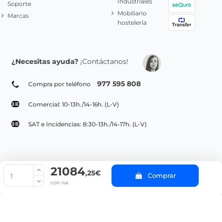
Industriales
Soporte
Mobiliario
Marcas
hostelería
¿Necesitas ayuda?
¡Contáctanos!
977 595 808
Compra por teléfono
Comercial: 10-13h./14-16h. (L-V)
SAT e Incidencias: 8:30-13h./14-17h. (L-V)
21084
© Copyright 2022 PepeBar.com |
Política de cookies |
Aviso legal y
,25€
Comprar
Condiciones generales de compra |
Blog
con iva