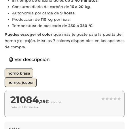
El tiempo de encendido es de
± 40 minutos
.
Consumo diario de carbón de
16 a 20 kg
.
Autonomía por carga de
9 horas
.
Producción de
11
0 kg
por hora.
Temperatura de braseado de
250 a 350 °C
.
Puedes escoger el color
que más te guste para la puerta del
horno y el cajón. Mira los 7 colores disponibles en las opciones
de compra.
Ver descripción
horno brasa
hornos josper
21084
,25€
con iva
17425,00€
sin iva
Color