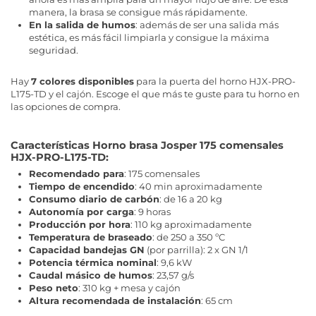
manera, la brasa se consigue más rápidamente.
En la salida de humos
: además de ser una salida más
estética, es más fácil limpiarla y consigue la máxima
seguridad.
Hay
7 colores disponibles
para la puerta del horno HJX-PRO-
L175-TD y el cajón. Escoge el que más te guste para tu horno en
las opciones de compra.
Características Horno brasa Josper 175 comensales
HJX-PRO-L175-TD:
Recomendado para
: 175 comensales
Tiempo de encendido
: 40 min aproximadamente
Consumo diario de carbón
: de 16 a 20 kg
Autonomía por carga
: 9 horas
Producción por hora
: 110 kg aproximadamente
Temperatura de braseado
: de 250 a 350 ºC
Capacidad bandejas GN
(por parrilla): 2 x GN 1/1
Potencia térmica nominal
: 9,6 kW
Caudal másico de humos
: 23,57 g/s
Peso neto
: 310 kg + mesa y cajón
Altura recomendada de instalación
: 65 cm