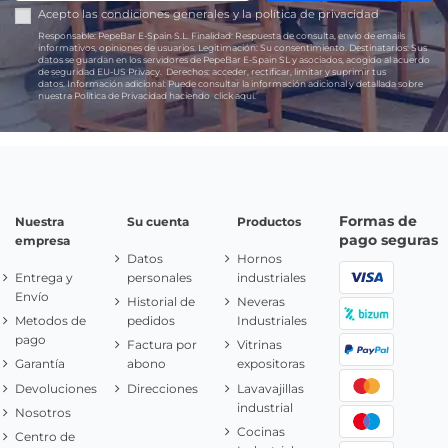
Acepto las
condiciones generales
y la
política de privacidad
Responsable:
PepeBar E-Spain S.L.
Finalidad:
Respuesta de consulta, envío de emails
informativos, opiniones de usuarios.
Legitimación:
Su consentimiento.
Destinatarios:
Sus
datos se guardan en los servidores de PepeBar E-Spain SL y asociados, acogido al acuerdo
de seguridad EU-US Privacy.
Derechos:
acceder, rectificar, limitar y suprimir tus
datos.
Información adicional:
Puede consultar la información adicional y detallada sobre
nuestra Política de Privacidad haciendo
click aquí.
Formas de
Nuestra
Su cuenta
Productos
pago seguras
empresa
Datos
Hornos
Entrega y
personales
industriales
Envío
Historial de
Neveras
Metodos de
pedidos
Industriales
pago
Factura por
Vitrinas
Garantía
abono
expositoras
Devoluciones
Direcciones
Lavavajillas
industrial
Nosotros
Cocinas
Centro de