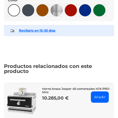
Blanco
Negro
Marrón
Inox
Burdeos
Azul
Verde
Recíbelo en 15-30 días
Productos relacionados con este
producto
Horno brasa Josper 40 comensales HJX-PRO-
Mini
Añadir
10.285,00 €
Price