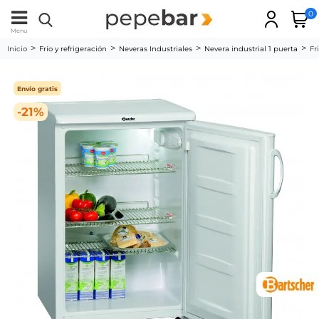
0
Menu
Inicio
Frío y refrigeración
Neveras Industriales
Nevera industrial 1 puerta
Fr
Envío gratis
-21%