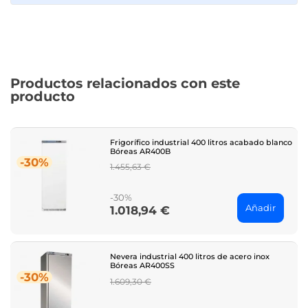
Productos relacionados con este
producto
Frigorífico industrial 400 litros acabado blanco
Bóreas AR400B
-30%
Regular
1.455,63 €
price
-30%
Añadir
1.018,94 €
Price
Nevera industrial 400 litros de acero inox
Bóreas AR400SS
-30%
Regular
1.609,30 €
price