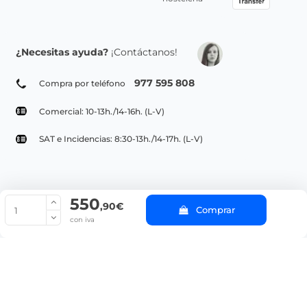
¿Necesitas ayuda?
¡Contáctanos!
977 595 808
Compra por teléfono
Comercial: 10-13h./14-16h. (L-V)
SAT e Incidencias: 8:30-13h./14-17h. (L-V)
550
© Copyright 2022 PepeBar.com |
Política de cookies |
Aviso legal y
,90€
Comprar
Condiciones generales de compra |
Blog
con iva