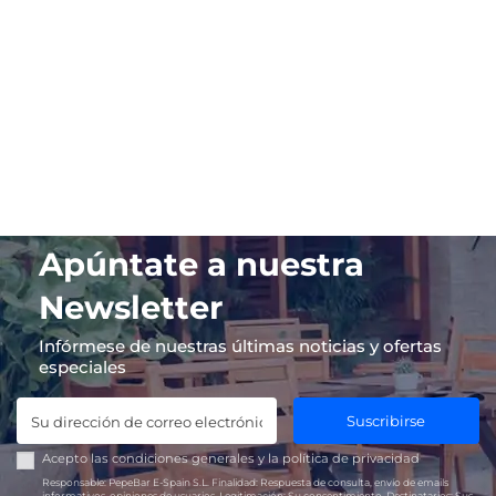
Apúntate a nuestra
Newsletter
Infórmese de nuestras últimas noticias y ofertas
especiales
Suscribirse
Acepto las
condiciones generales
y la
política de privacidad
Responsable:
PepeBar E-Spain S.L.
Finalidad:
Respuesta de consulta, envío de emails
informativos, opiniones de usuarios.
Legitimación:
Su consentimiento.
Destinatarios:
Sus