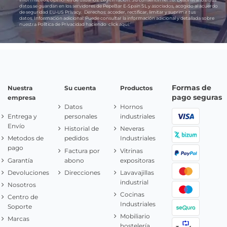
datos se guardan en los servidores de PepeBar E-Spain SL y asociados, acogido al acuerdo
de seguridad EU-US Privacy.
Derechos:
acceder, rectificar, limitar y suprimir tus
datos.
Información adicional:
Puede consultar la información adicional y detallada sobre
nuestra Política de Privacidad haciendo
click aquí.
Formas de
Nuestra
Su cuenta
Productos
pago seguras
empresa
Datos
Hornos
Entrega y
personales
industriales
Envío
Historial de
Neveras
Metodos de
pedidos
Industriales
pago
Factura por
Vitrinas
Garantía
abono
expositoras
Devoluciones
Direcciones
Lavavajillas
industrial
Nosotros
Cocinas
Centro de
Industriales
Soporte
Mobiliario
Marcas
hostelería