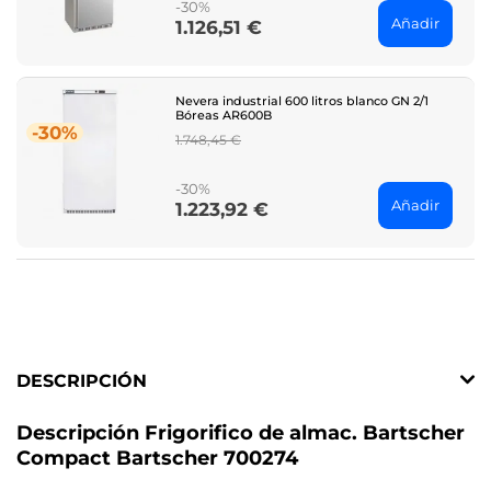
-30%
Añadir
1.126,51 €
Price
Nevera industrial 600 litros blanco GN 2/1
Bóreas AR600B
-30%
Regular
1.748,45 €
price
-30%
Añadir
1.223,92 €
Price
DESCRIPCIÓN
Descripción Frigorifico de almac. Bartscher
Compact Bartscher 700274