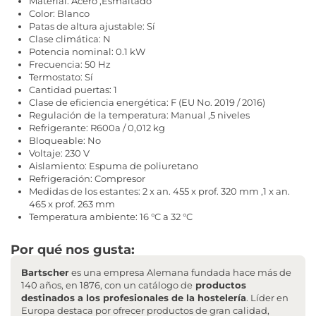
Material: Acero ,Esmaltado
Color: Blanco
Patas de altura ajustable: Sí
Clase climática: N
Potencia nominal: 0.1 kW
Frecuencia: 50 Hz
Termostato: Sí
Cantidad puertas: 1
Clase de eficiencia energética: F (EU No. 2019 / 2016)
Regulación de la temperatura: Manual ,5 niveles
Refrigerante: R600a / 0,012 kg
Bloqueable: No
Voltaje: 230 V
Aislamiento: Espuma de poliuretano
Refrigeración: Compresor
Medidas de los estantes: 2 x an. 455 x prof. 320 mm ,1 x an.
465 x prof. 263 mm
Temperatura ambiente: 16 °C a 32 °C
Por qué nos gusta:
Bartscher
es una empresa Alemana fundada hace más de
140 años, en 1876, con un catálogo de
productos
destinados a los profesionales de la hostelería
. Líder en
Europa destaca por ofrecer productos de gran calidad,