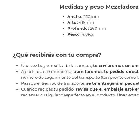
Medidas y peso Mezcladora 
Ancho:
230mm
Alto:
415mm
Profundo:
260mm
Peso:
14,8Kg.
¿Qué recibirás con tu compra?
Una vez hayas realizado la compra,
te enviaremos un ema
A partir de ese momento,
tramitaremos tu pedido direc
número de seguimiento del transporte (tan pronto como la 
Pasado el tiempo de transporte,
se te entregará el paque
Cuando recibas tu pedido,
revisa que el embalaje esté e
reclamar cualquier desperfecto en el producto. Una vez abr