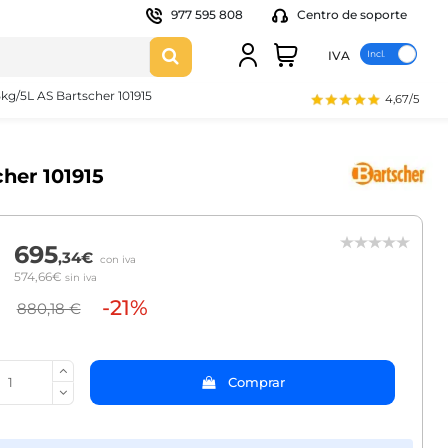
977 595 808
Centro de soporte
IVA
5kg/5L AS Bartscher 101915
4,67/5
her 101915
695
,34€
con iva
574,66€
sin iva
-21%
880,18 €
Comprar