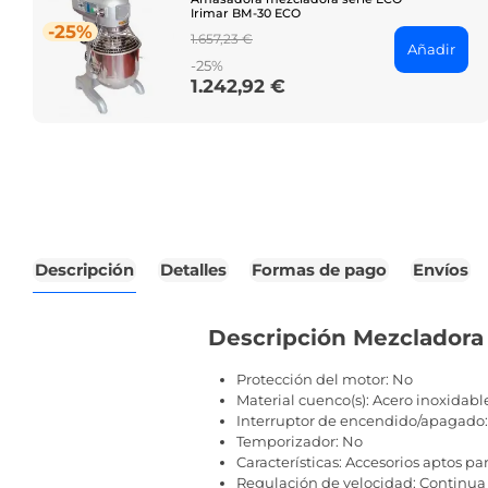
Irimar BM-30 ECO
-25%
Regular
1.657,23 €
Añadir
price
-25%
1.242,92 €
Price
Descripción
Detalles
Formas de pago
Envíos
Descripción Mezcladora 
Protección del motor: No
Material cuenco(s): Acero inoxidabl
Interruptor de encendido/apagado:
Temporizador: No
Características: Accesorios aptos par
Regulación de velocidad: Continua