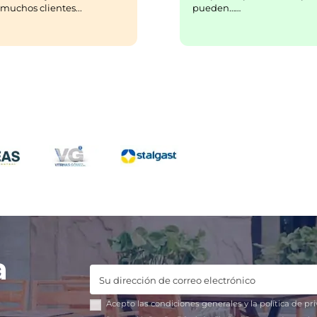
pueden……
uchos clientes...
a
Acepto las
condiciones generales
y la
política de pr