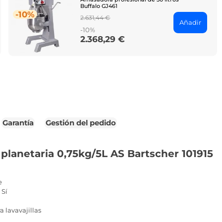
Buffalo GJ461
-10%
Regular
2.631,44 €
Añadir
price
-10%
2.368,29 €
Price
Garantía
Gestión del pedido
planetaria 0,75kg/5L AS Bartscher 101915
e
 Sí
a lavavajillas