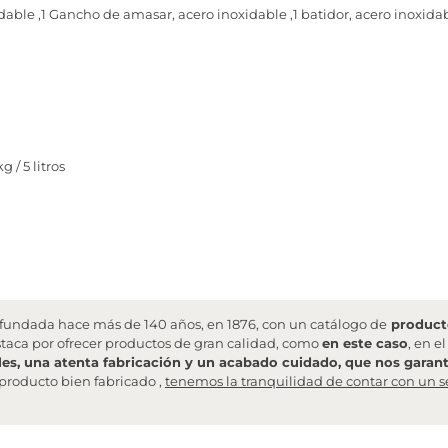
idable ,1 Gancho de amasar, acero inoxidable ,1 batidor, acero inoxidab
 / 5 litros
undada hace más de 140 años, en 1876, con un catálogo de
producto
staca por ofrecer productos de gran calidad, como
en este caso
, en e
les, una atenta fabricación y un acabado cuidado, que nos garanti
producto bien fabricado ,
tenemos la tranquilidad de contar con un s