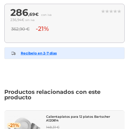
286
,69€
con iva
236,94€
sin iva
-21%
362,90 €
Recíbelo en 2-7 días
Productos relacionados con este
producto
Calientaplatos para 12 platos Bartscher
A120814
-21%
Regular
148,31 €