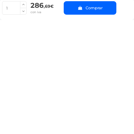
286
© Copyright 2022 PepeBar.com |
Política de cookies |
Aviso legal y
,69€
Comprar
Condiciones generales de compra |
Blog
con iva