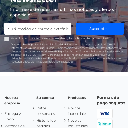
Infórmese de nuestras últimas noticias y ofertas
especiales
Suscribirse
Acepto las
condiciones generales
y la
política de privacidad
Responsable:
PepeBar E-Spain S.L.
Finalidad:
Respuesta de consulta, envío de emails
informativos, opiniones de usuarios.
Legitimación:
Su consentimiento.
Destinatarios:
Sus
datos se guardan en los servidores de PepeBar E-Spain SL y asociados, acogido al acuerdo
de seguridad EU-US Privacy.
Derechos:
acceder, rectificar, limitar y suprimir tus
datos.
Información adicional:
Puede consultar la información adicional y detallada sobre
nuestra Política de Privacidad haciendo
click aquí.
Formas de
Nuestra
Su cuenta
Productos
pago seguras
empresa
Datos
Hornos
Entrega y
personales
industriales
Envío
Historial de
Neveras
Metodos de
pedidos
Industriales