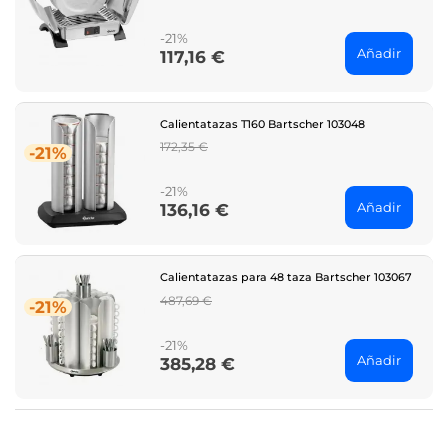
price
-21%
Añadir
117,16 €
Price
Calientatazas T160 Bartscher 103048
Regular
172,35 €
-21%
price
-21%
Añadir
136,16 €
Price
Calientatazas para 48 taza Bartscher 103067
Regular
487,69 €
-21%
price
-21%
Añadir
385,28 €
Price