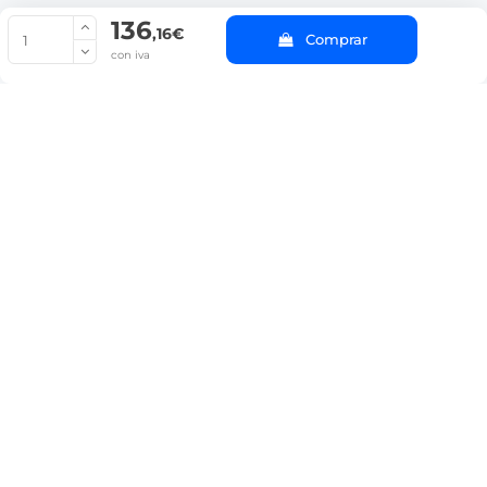
136
© Copyright 2022 PepeBar.com |
Política de cookies |
Aviso legal y
,16€
Comprar
Condiciones generales de compra |
Blog
con iva