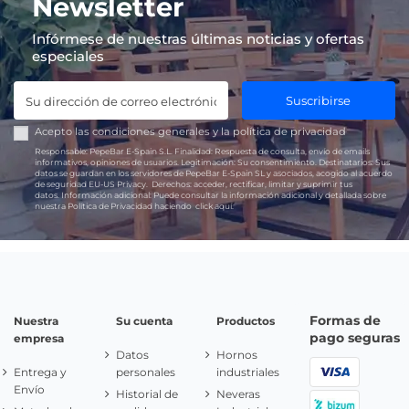
Newsletter
Infórmese de nuestras últimas noticias y ofertas
especiales
Suscribirse
Acepto las
condiciones generales
y la
política de privacidad
Responsable:
PepeBar E-Spain S.L.
Finalidad:
Respuesta de consulta, envío de emails
informativos, opiniones de usuarios.
Legitimación:
Su consentimiento.
Destinatarios:
Sus
datos se guardan en los servidores de PepeBar E-Spain SL y asociados, acogido al acuerdo
de seguridad EU-US Privacy.
Derechos:
acceder, rectificar, limitar y suprimir tus
datos.
Información adicional:
Puede consultar la información adicional y detallada sobre
nuestra Política de Privacidad haciendo
click aquí.
Formas de
Nuestra
Su cuenta
Productos
pago seguras
empresa
Datos
Hornos
Entrega y
personales
industriales
Envío
Historial de
Neveras