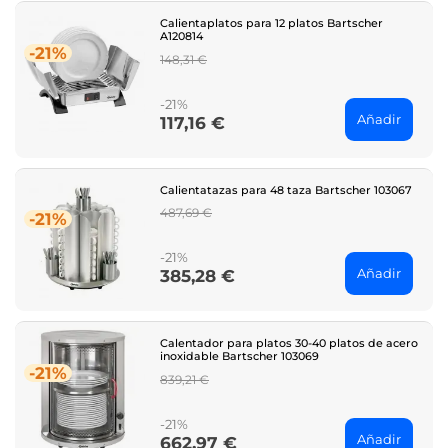
Calientaplatos para 12 platos Bartscher
A120814
-21%
Regular
148,31 €
price
-21%
Añadir
117,16 €
Price
Calientatazas para 48 taza Bartscher 103067
Regular
487,69 €
-21%
price
-21%
Añadir
385,28 €
Price
Calentador para platos 30-40 platos de acero
inoxidable Bartscher 103069
-21%
Regular
839,21 €
price
-21%
Añadir
662,97 €
Price