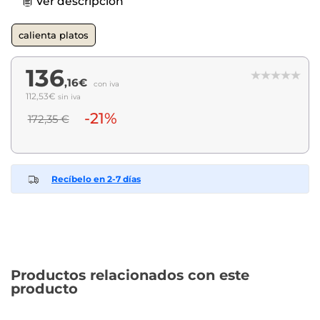
Ver descripción
calienta platos
136
,16€
con iva
112,53€
sin iva
-21%
172,35 €
Recíbelo en 2-7 días
Productos relacionados con este
producto