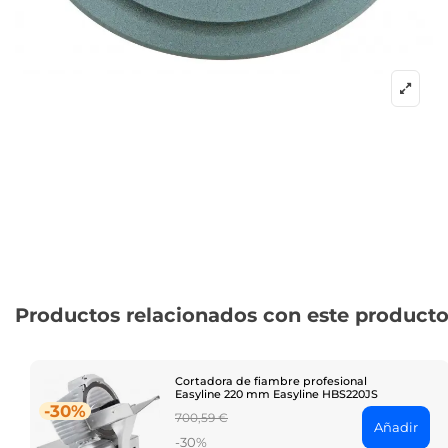
Productos relacionados con este product
Cortadora de fiambre profesional
Easyline 220 mm Easyline HBS220JS
-30%
Regular
700,59 €
Añadir
price
-30%