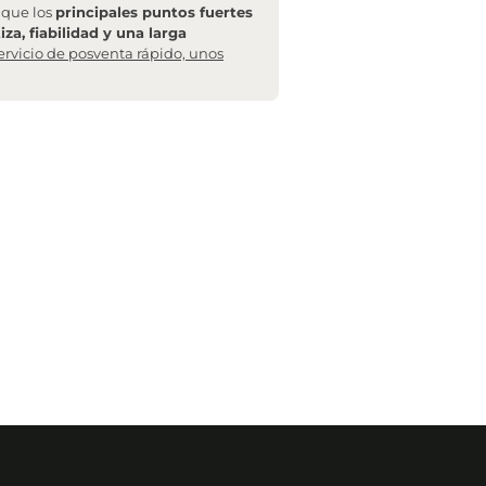
l que los
principales puntos fuertes
za, fiabilidad y una larga
ervicio de posventa rápido, unos
ncia de transporte recoja tu pedido, te facilitaremos el
 que no se acostumbra a facilitar).
a "
embalaje dañado
". Esto es
indispensable
para poder
iéramos que realizar una reposición.