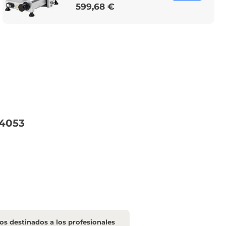
599,68 €
Price
74053
s destinados a los profesionales