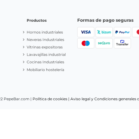
a
Acepto las
condiciones generales
y la
política de pr
Responsable:
PepeBar E-Spain S.L.
Finalidad:
Respuesta de consulta,
consentimiento.
Destinatarios:
Sus datos se guardan en los servido
Privacy.
Derechos:
acceder, rectificar, limitar y suprimir tus datos.
In
Privacidad haciendo
click aquí.
Formas de pago seguras
Productos
Hornos industriales
Neveras Industriales
Vitrinas expositoras
Lavavajillas industrial
Cocinas Industriales
Mobiliario hostelería