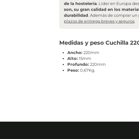
de la hostelería
. Líder en Europa de
son, su gran calidad en los materia
durabilidad
. Además de comprar un 
plazos de entrega breves y seguros
.
Medidas y peso Cuchilla 22
Ancho:
220mm
Alto:
15mm
Profundo:
220mm
Peso:
0,67Kg.
¿Qué recibirás con tu compra?
Una vez hayas realizado la compra,
te enviaremos un ema
A partir de ese momento,
tramitaremos tu pedido direc
número de seguimiento del transporte (tan pronto como la 
Pasado el tiempo de transporte,
se te entregará el paque
Cuando recibas tu pedido,
revisa que el embalaje esté e
reclamar cualquier desperfecto en el producto. Una vez abr