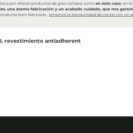
staca por ofrecer productos de gran calidad, como
en este caso
, en e
les, una atenta fabricación y un acabado cuidado, que nos garanti
producto bien fabricado ,
tenemos la tranquilidad de contar con un s
0, revestimiento antiadherent
il
confirmándote que tu pedido se ha realizado correctamente.
tamente a los almacenes
para que preparen tu compra. Una vez la age
misma lo haya gestionado, excepto en los pedidos de 24 horas, en los
te en su embalaje original.
n perfectas condiciones
. De no ser así, anota en el albarán de entreg
as el pedido, no tires el embalaje hasta pasados unos días, por si tuv