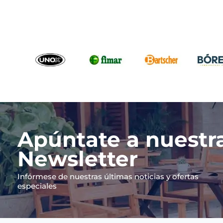
6 Estrategias para reducir las
¿Es lega
comisiones de delivery en tu
Restaura
restaurante
El tema 
Cada céntimo cuenta y con el gran
restaura
crecimiento de uso como de
entre co
empresas de entrega a domicilio,
Aunque m
muchos...