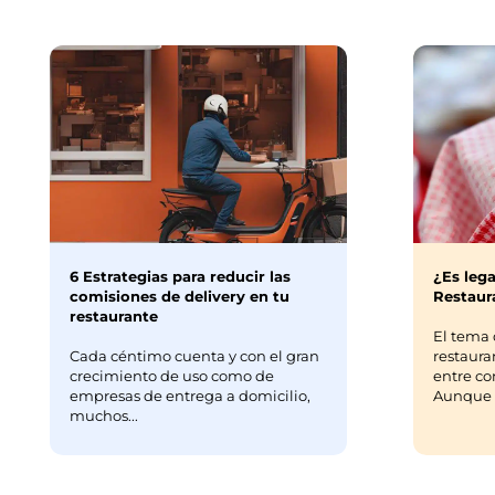
Hemos 
c