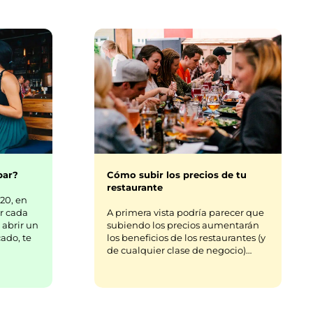
uestros
s.