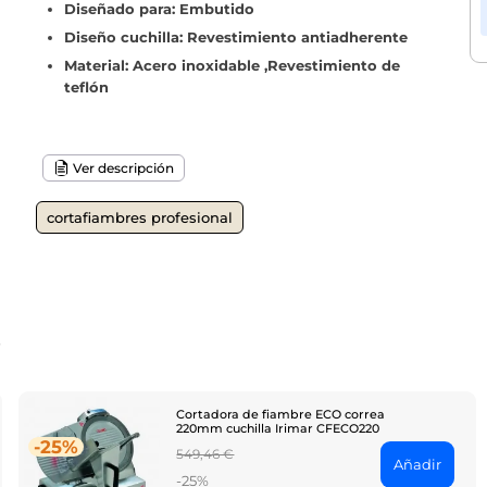
Diseñado para: Embutido
Diseño cuchilla: Revestimiento antiadherente
Material: Acero inoxidable ,Revestimiento de
teflón
Ver descripción
cortafiambres profesional
o
Cortadora de fiambre ECO correa
220mm cuchilla Irimar CFECO220
-25%
Regular
549,46 €
Añadir
price
-25%