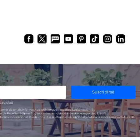
bar?
Cómo subir los precios de tu
restaurante
20, en
r cada
A primera vista podría parecer que
 abrir un
subiendo los precios aumentarán
ado, te
los beneficios de los restaurantes (y
de cualquier clase de negocio)…