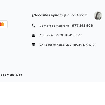
Suscribirse
ivacidad
 envío de emails informativos, opiniones de usuarios.
Legitimación:
Su
res de PepeBar E-Spain SL y asociados, acogido al acuerdo de seguridad EU-US
formación adicional:
Puede consultar la información adicional y detallada sobre nuestra Política de
¿Necesitas ayuda?
¡Contáctanos!
977 595 808
Compra por teléfono
Comercial: 10-13h./14-16h. (L-V)
SAT e Incidencias: 8:30-13h./14-17h. (L-V)