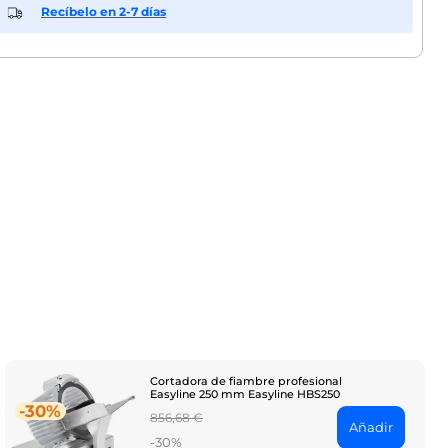
Recíbelo en 2-7 días
Cortadora de fiambre profesional
Easyline 250 mm Easyline HBS250
-30%
Regular
856,68 €
Añadir
price
-30%