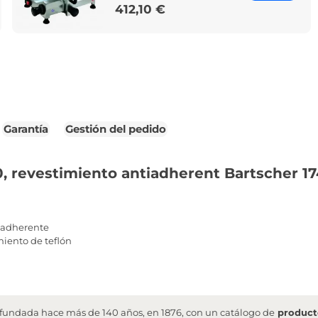
412,10 €
Price
Garantía
Gestión del pedido
0, revestimiento antiadherent Bartscher 1
tiadherente
miento de teflón
undada hace más de 140 años, en 1876, con un catálogo de
producto