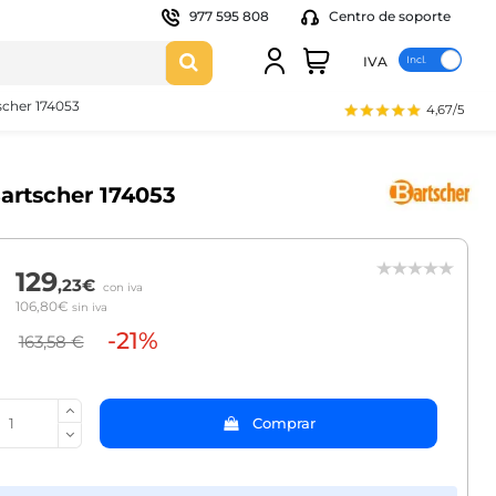
977 595 808
Centro de soporte
IVA
scher 174053
4,67/5
Bartscher 174053
129
,23€
con iva
106,80€
sin iva
-21%
163,58 €
Comprar