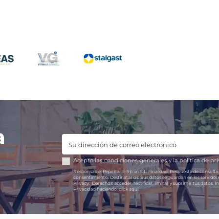
¿Cuánto cuesta abrir un 
l cobrar el pan en un
nte a los clientes?
Según datos del INE del 20
España tenemos un bar po
del cobro del pan en
175 personas. Sin embargo,
ntes suele generar debate
bar puede parecer complic
mensales y hosteleros.
pueden……
uchos clientes...