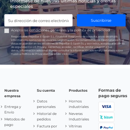
Infórmese de nuestras últimas noticias y ofertas
especiales
Suscribirse
Acepto las
condiciones generales
y la
política de privacidad
Responsable:
PepeBar E-Spain S.L.
Finalidad:
Respuesta de consulta, envío de emails
informativos, opiniones de usuarios.
Legitimación:
Su consentimiento.
Destinatarios:
Sus
datos se guardan en los servidores de PepeBar E-Spain SL y asociados, acogido al acuerdo
de seguridad EU-US Privacy.
Derechos:
acceder, rectificar, limitar y suprimir tus
datos.
Información adicional:
Puede consultar la información adicional y detallada sobre
nuestra Política de Privacidad haciendo
click aquí.
Formas de
Nuestra
Su cuenta
Productos
pago seguras
empresa
Datos
Hornos
Entrega y
personales
industriales
Envío
Historial de
Neveras
Metodos de
pedidos
Industriales
pago
Factura por
Vitrinas