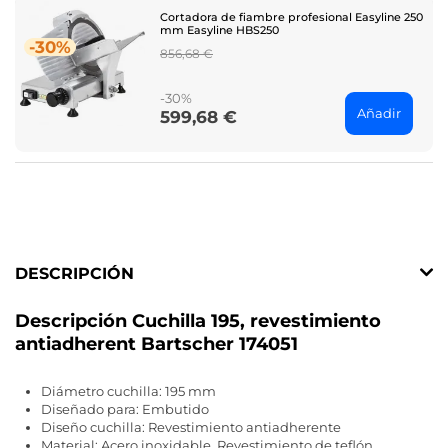
Cortadora de fiambre profesional Easyline 250
mm Easyline HBS250
-30%
Regular
856,68 €
price
-30%
Añadir
599,68 €
Price
DESCRIPCIÓN
Descripción Cuchilla 195, revestimiento
antiadherent Bartscher 174051
Diámetro cuchilla: 195 mm
Diseñado para: Embutido
Diseño cuchilla: Revestimiento antiadherente
Material: Acero inoxidable ,Revestimiento de teflón