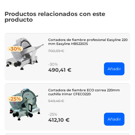
Productos relacionados con este
producto
Cortadora de fiambre profesional Easyline 220
mm Easyline HBS220JS
-30%
Regular
700,59 €
price
-30%
Añadir
490,41 €
Price
Cortadora de fiambre ECO correa 220mm
cuchilla Irimar CFECO220
-25%
Regular
549,46 €
price
-25%
Añadir
412,10 €
Price