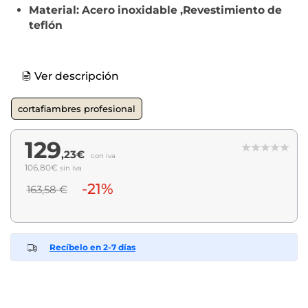
Material: Acero inoxidable ,Revestimiento de
teflón
Ver descripción
cortafiambres profesional
129
,23€
con iva
106,80€
sin iva
-21%
163,58 €
Recíbelo en 2-7 días