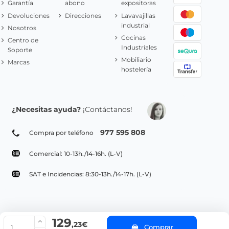
Garantía
abono
expositoras
Devoluciones
Direcciones
Lavavajillas
industrial
Nosotros
Cocinas
Centro de
Industriales
Soporte
Mobiliario
Marcas
hostelería
¿Necesitas ayuda?
¡Contáctanos!
977 595 808
Compra por teléfono
Comercial: 10-13h./14-16h. (L-V)
SAT e Incidencias: 8:30-13h./14-17h. (L-V)
129
© Copyright 2022 PepeBar.com |
Política de cookies |
Aviso legal y
,23€
Comprar