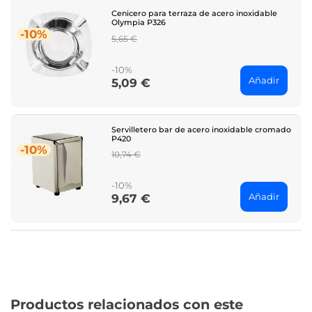
Cenicero para terraza de acero inoxidable
Olympia P326
-10%
Regular
5,65 €
price
-10%
Añadir
5,09 €
Price
Servilletero bar de acero inoxidable cromado
P420
-10%
Regular
10,74 €
price
-10%
Añadir
9,67 €
Price
Productos relacionados con este