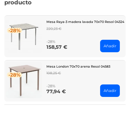
producto
Mesa Raya-3 madera lavada 70x70 Resol 04324
Regular
220,23 €
-28%
price
-28%
Añadir
158,57 €
Price
Mesa London 70x70 arena Resol 04583
Regular
108,25 €
-28%
price
-28%
Añadir
77,94 €
Price