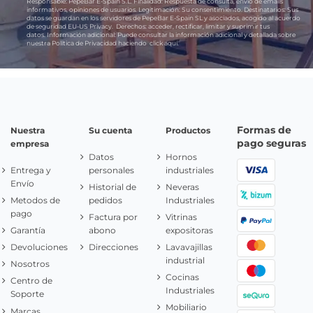
Responsable:
PepeBar E-Spain S.L.
Finalidad:
Respuesta de consulta, envío de emails
informativos, opiniones de usuarios.
Legitimación:
Su consentimiento.
Destinatarios:
Sus
datos se guardan en los servidores de PepeBar E-Spain SL y asociados, acogido al acuerdo
de seguridad EU-US Privacy.
Derechos:
acceder, rectificar, limitar y suprimir tus
datos.
Información adicional:
Puede consultar la información adicional y detallada sobre
nuestra Política de Privacidad haciendo
click aquí.
Formas de
Nuestra
Su cuenta
Productos
pago seguras
empresa
Datos
Hornos
Entrega y
personales
industriales
Envío
Historial de
Neveras
Metodos de
pedidos
Industriales
pago
Factura por
Vitrinas
Garantía
abono
expositoras
Devoluciones
Direcciones
Lavavajillas
industrial
Nosotros
Cocinas
Centro de
Industriales
Soporte
Mobiliario
Marcas