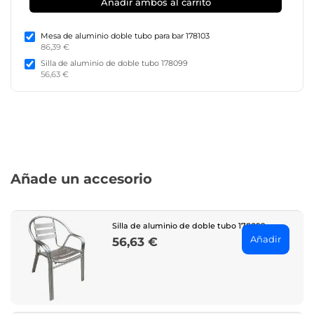
Añadir ambos al carrito
Mesa de aluminio doble tubo para bar 178103
86,39 €
Silla de aluminio de doble tubo 178099
56,63 €
Añade un accesorio
Silla de aluminio de doble tubo 178099
Añadir
56,63 €
Price