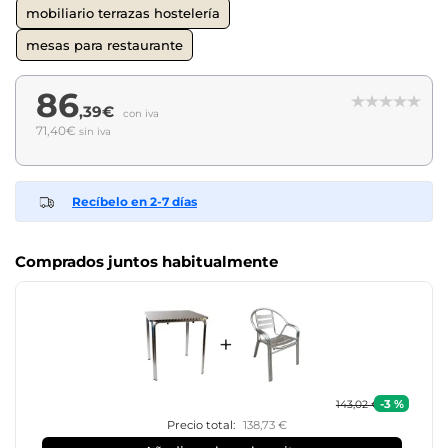
mobiliario terrazas hostelería
mesas para restaurante
86
,39€
con iva
71,40€
sin iva
Recíbelo en 2-7 días
Comprados juntos habitualmente
+
-3 %
143,02 €
Precio total:
138,73 €