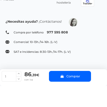
hostelería
¿Necesitas ayuda?
¡Contáctanos!
977 595 808
Compra por teléfono
Comercial: 10-13h./14-16h. (L-V)
SAT e Incidencias: 8:30-13h./14-17h. (L-V)
86
© Copyright 2022 PepeBar.com |
Política de cookies |
Aviso legal y
,39€
Comprar
Condiciones generales de compra |
Blog
con iva