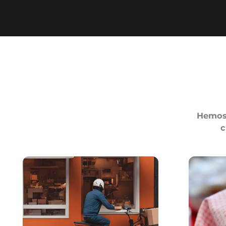
Hemos 
c