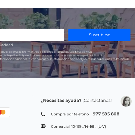
Suscribirse
ivacidad
 envío de emails informativos, opiniones de usuarios.
Legitimación:
Su
res de PepeBar E-Spain SL y asociados, acogido al acuerdo de seguridad EU-US
formación adicional:
Puede consultar la información adicional y detallada sobre nuestra Política de
¿Necesitas ayuda?
¡Contáctanos!
977 595 808
Compra por teléfono
Comercial: 10-13h./14-16h. (L-V)