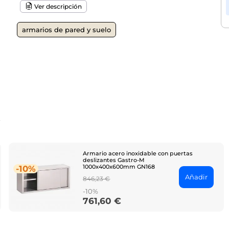
Ver descripción
armarios de pared y suelo
o
Armario acero inoxidable con puertas
deslizantes Gastro-M
1000x400x600mm GN168
-10%
Añadir
Regular
846,23 €
price
-10%
761,60 €
Price