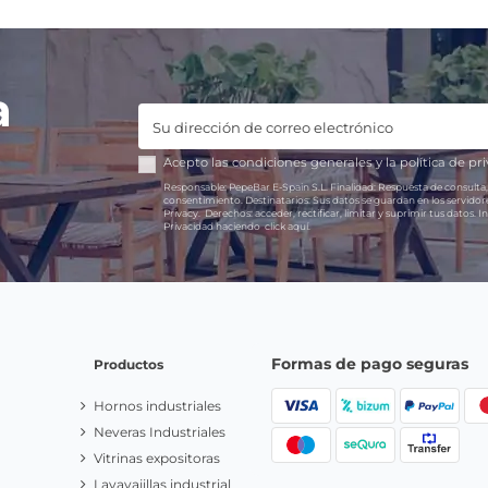
a
Acepto las
condiciones generales
y la
política de pr
Responsable:
PepeBar E-Spain S.L.
Finalidad:
Respuesta de consulta,
consentimiento.
Destinatarios:
Sus datos se guardan en los servido
Privacy.
Derechos:
acceder, rectificar, limitar y suprimir tus datos.
In
Privacidad haciendo
click aquí.
Formas de pago seguras
Productos
Hornos industriales
Neveras Industriales
Vitrinas expositoras
Lavavajillas industrial