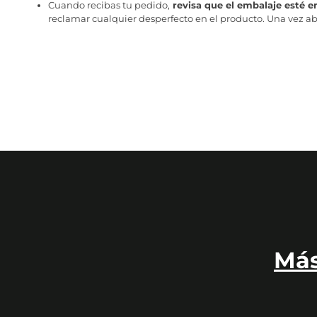
Cuando recibas tu pedido,
revisa que el embalaje esté e
reclamar cualquier desperfecto en el producto. Una vez abr
Más