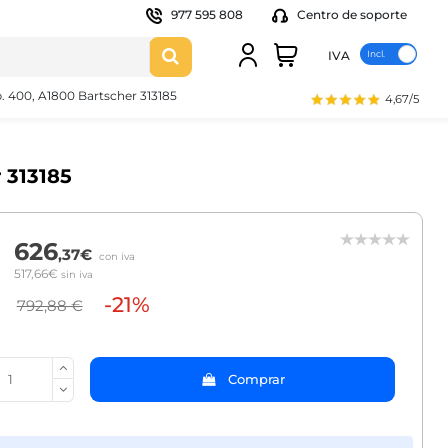
977 595 808
Centro de soporte
IVA
b. 400, A1800 Bartscher 313185
4,67/5
 313185
626
,37€
con iva
517,66€
sin iva
-21%
792,88 €
Comprar