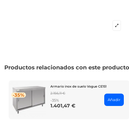
Productos relacionados con este product
Armario inox de suelo Vogue CE151
Regular
2.156,11 €
-35%
price
Añadir
-35%
1.401,47 €
Price