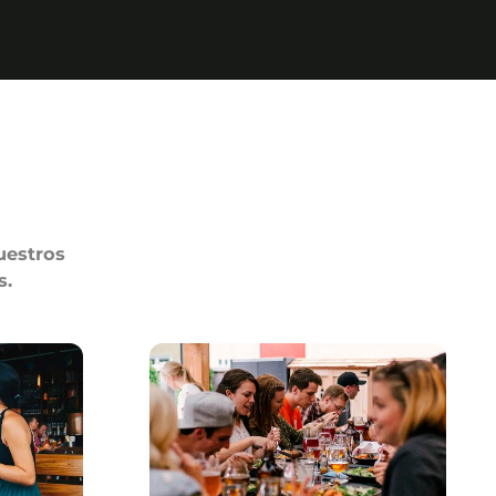
uestros
s.