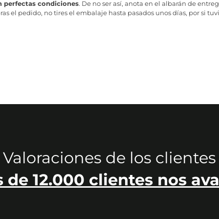
n perfectas condiciones
. De no ser así, anota en el albarán de entreg
as el pedido, no tires el embalaje hasta pasados unos días, por si tuv
Valoraciones de los clientes
 de 12.000 clientes nos ava