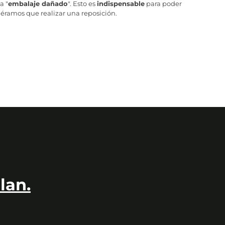
a "
embalaje dañado
". Esto es
indispensable
para poder
iéramos que realizar una reposición.
lan.