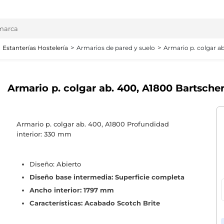
Estanterías Hostelería
Armarios de pared y suelo
Armario p. colgar a
Armario p. colgar ab. 400, A1800 Bartscher
Armario p. colgar ab. 400, A1800 Profundidad
interior: 330 mm
Diseño: Abierto
Diseño base intermedia: Superficie completa
Ancho interior: 1797 mm
Características: Acabado Scotch Brite