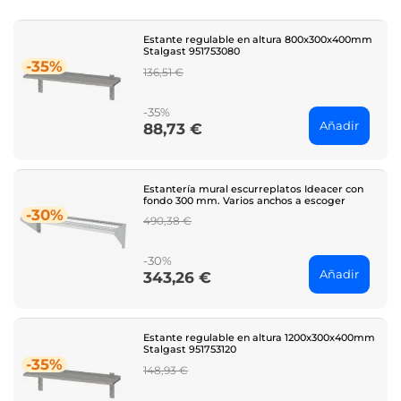
Estante regulable en altura 800x300x400mm
Stalgast 951753080
-35%
Regular
136,51 €
price
-35%
Añadir
88,73 €
Price
Estantería mural escurreplatos Ideacer con
fondo 300 mm. Varios anchos a escoger
-30%
Regular
490,38 €
price
-30%
Añadir
343,26 €
Price
Estante regulable en altura 1200x300x400mm
Stalgast 951753120
-35%
Regular
148,93 €
price