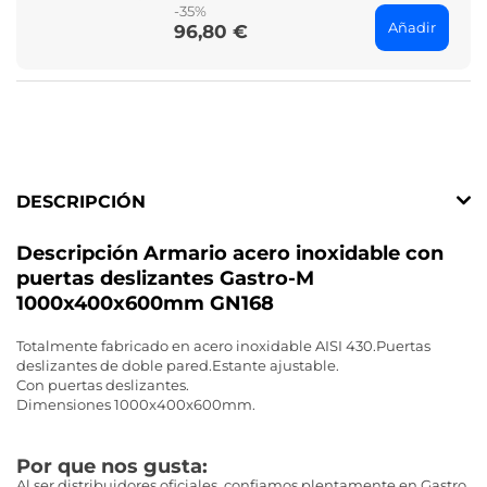
-35%
Añadir
96,80 €
Price
DESCRIPCIÓN
Descripción Armario acero inoxidable con
puertas deslizantes Gastro-M
1000x400x600mm GN168
Totalmente fabricado en acero inoxidable AISI 430.Puertas
deslizantes de doble pared.Estante ajustable.
Con puertas deslizantes.
Dimensiones 1000x400x600mm.
Por que nos gusta:
Al ser distribuidores oficiales, confiamos plentamente en Gastro