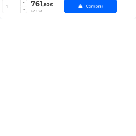
761
© Copyright 2022 PepeBar.com |
Política de cookies |
Aviso legal y
,60€
Comprar
Condiciones generales de compra |
Blog
con iva