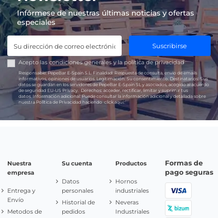
Infórmese de nuestras últimas noticias y ofertas
especiales
Suscribirse
Acepto las
condiciones generales
y la
política de privacidad
Responsable:
PepeBar E-Spain S.L.
Finalidad:
Respuesta de consulta, envío de emails
informativos, opiniones de usuarios.
Legitimación:
Su consentimiento.
Destinatarios:
Sus
datos se guardan en los servidores de PepeBar E-Spain SL y asociados, acogido al acuerdo
de seguridad EU-US Privacy.
Derechos:
acceder, rectificar, limitar y suprimir tus
datos.
Información adicional:
Puede consultar la información adicional y detallada sobre
nuestra Política de Privacidad haciendo
click aquí.
Formas de
Nuestra
Su cuenta
Productos
pago seguras
empresa
Datos
Hornos
Entrega y
personales
industriales
Envío
Historial de
Neveras
Metodos de
pedidos
Industriales