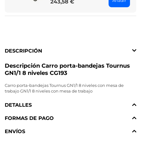
Añadir
243,58 €
Price
DESCRIPCIÓN
Descripción Carro porta-bandejas Tournus
GN1/1 8 niveles CG193
Carro porta-bandejas Tournus GN1/1 8 niveles con mesa de
trabajo GN1/1 8 niveles con mesa de trabajo
DETALLES
FORMAS DE PAGO
ENVÍOS