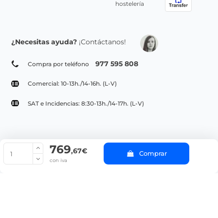
hostelería
¿Necesitas ayuda?
¡Contáctanos!
977 595 808
Compra por teléfono
Comercial: 10-13h./14-16h. (L-V)
SAT e Incidencias: 8:30-13h./14-17h. (L-V)
769
© Copyright 2022 PepeBar.com |
Política de cookies |
Aviso legal y
,67€
Comprar
Condiciones generales de compra |
Blog
con iva