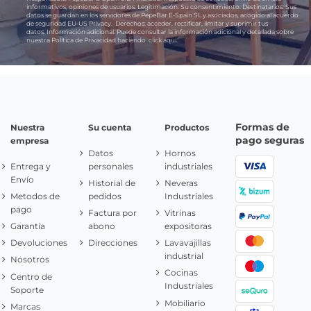
informativos, opiniones de usuarios.
Legitimación:
Su consentimiento.
Destinatarios:
Sus
datos se guardan en los servidores de PepeBar E-Spain SL y asociados, acogido al acuerdo
de seguridad EU-US Privacy.
Derechos:
acceder, rectificar, limitar y suprimir tus
datos.
Información adicional:
Puede consultar la información adicional y detallada sobre
nuestra Política de Privacidad haciendo
click aquí.
Formas de
Nuestra
Su cuenta
Productos
pago seguras
empresa
Datos
Hornos
Entrega y
personales
industriales
Envío
Historial de
Neveras
Metodos de
pedidos
Industriales
pago
Factura por
Vitrinas
Garantía
abono
expositoras
Devoluciones
Direcciones
Lavavajillas
industrial
Nosotros
Cocinas
Centro de
Industriales
Soporte
Mobiliario
Marcas