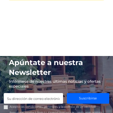
Apúntate a nuestra
Newsletter
Infórmese de nuestras últimas noticias y ofertas
especiales
Suscribirse
Acepto las
condiciones generales
y la
política de privacidad
Responsable:
PepeBar E-Spain S.L.
Finalidad:
Respuesta de consulta, envío de emails