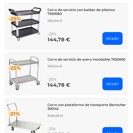
Carro de servicio con baldas de plástico
7650060
-25%
Regular
193,04 €
price
-25%
Añadir
144,78 €
Price
Carro de servicio de acero inoxidable 7650000
Regular
193,04 €
-25%
price
-25%
Añadir
144,78 €
Price
Carro con plataforma de transporte Bartscher
300142
-21%
Regular
308,33 €
price
-21%