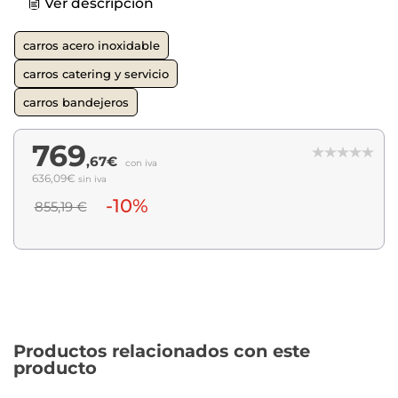
Ver descripción
carros acero inoxidable
carros catering y servicio
carros bandejeros
769
,67€
con iva
636,09€
sin iva
-10%
855,19 €
Productos relacionados con este
producto