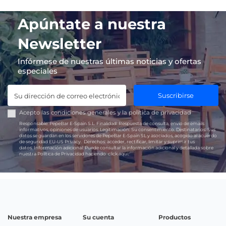
Apúntate a nuestra
Newsletter
Infórmese de nuestras últimas noticias y ofertas
especiales
Suscribirse
Acepto las
condiciones generales
y la
política de privacidad
Responsable:
PepeBar E-Spain S.L.
Finalidad:
Respuesta de consulta, envío de emails
informativos, opiniones de usuarios.
Legitimación:
Su consentimiento.
Destinatarios:
Sus
datos se guardan en los servidores de PepeBar E-Spain SL y asociados, acogido al acuerdo
de seguridad EU-US Privacy.
Derechos:
acceder, rectificar, limitar y suprimir tus
datos.
Información adicional:
Puede consultar la información adicional y detallada sobre
nuestra Política de Privacidad haciendo
click aquí.
Nuestra empresa
Su cuenta
Productos