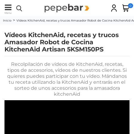
0
Menu
Inicio
Vídeos KitchenAid, recetas y trucos Amasador Robot de Cocina KitchenAid 
Vídeos KitchenAid, recetas y trucos
Amasador Robot de Cocina
KitchenAid Artisan 5KSM150PS
Recolpilación de vídeos de KitchenAid, recetas,
tipos de accesorios, vídeos de nuestros clientes. Si
quieres puedes participar con tu vídeo. Mándanos
tu receta utilizando la KitchenAid y entrarás en el
sorteo de unos accesorios para la amasadora
kitchenAid