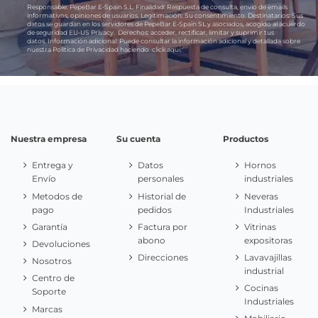
Responsable:
PepeBar E-Spain S.L.
Finalidad:
Respuesta de consulta, envío de emails
informativos, opiniones de usuarios.
Legitimación:
Su consentimiento.
Destinatarios:
Sus
datos se guardan en los servidores de PepeBar E-Spain SL y asociados, acogido al acuerdo
de seguridad EU-US Privacy.
Derechos:
acceder, rectificar, limitar y suprimir tus
datos.
Información adicional:
Puede consultar la información adicional y detallada sobre
nuestra Política de Privacidad haciendo
click aquí.
Nuestra empresa
Su cuenta
Productos
Entrega y
Datos
Hornos
Envío
personales
industriales
Metodos de
Historial de
Neveras
pago
pedidos
Industriales
Garantía
Factura por
Vitrinas
abono
expositoras
Devoluciones
Direcciones
Lavavajillas
Nosotros
industrial
Centro de
Cocinas
Soporte
Industriales
Marcas