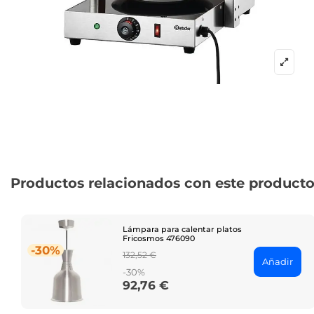
Productos relacionados con este product
Lámpara para calentar platos
Fricosmos 476090
-30%
Regular
132,52 €
Añadir
price
-30%
92,76 €
Price