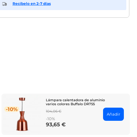
Recíbelo en 2-7 días
Lámpara calentadora de aluminio
varios colores Buffalo DR755
-10%
Regular
104,06 €
Añadir
price
-10%
93,65 €
Price