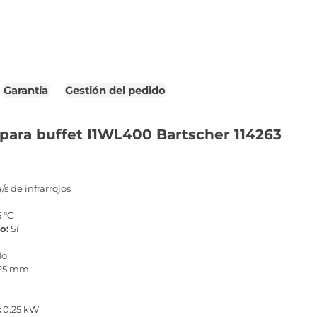
Garantía
Gestión del pedido
para buffet I1WL400 Bartscher 114263
s de infrarrojos
m
 °C
o:
Sí
do
25 mm
:
0.25 kW