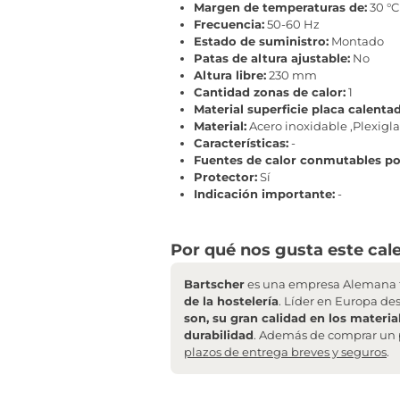
Margen de temperaturas de:
30 °C
Frecuencia:
50-60 Hz
Estado de suministro:
Montado
Patas de altura ajustable:
No
Altura libre:
230 mm
Cantidad zonas de calor:
1
Material superficie placa calentad
Material:
Acero inoxidable ,Plexigla
Características:
-
Fuentes de calor conmutables po
Protector:
Sí
Indicación importante:
-
Por qué nos gusta este cale
Bartscher
es una empresa Alemana f
de la hostelería
. Líder en Europa de
son, su gran calidad en los materia
durabilidad
. Además de comprar un 
plazos de entrega breves y seguros
.