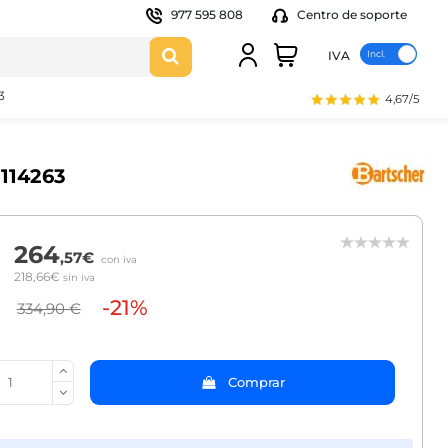
977 595 808
Centro de soporte
IVA
3
4,67/5
 114263
264
,57€
con iva
218,66€
sin iva
-21%
334,90 €
Comprar