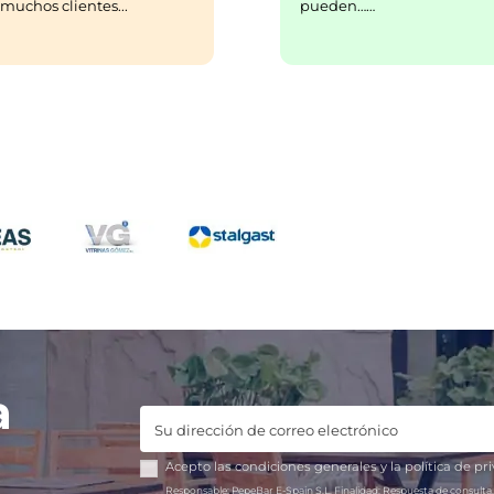
pueden……
uchos clientes...
a
Acepto las
condiciones generales
y la
política de pr
Responsable:
PepeBar E-Spain S.L.
Finalidad:
Respuesta de consulta,