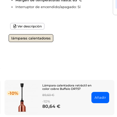
Margen de temperaturas hasta: 85 °C
Interruptor de encendido/apagado: Sí
Ver descripción
lámparas calentadoras
o
Lámpara calentadora retráctil en
color cobre Buffalo DR757
-10%
Regular
89,60 €
Añadir
price
-10%
80,64 €
Price