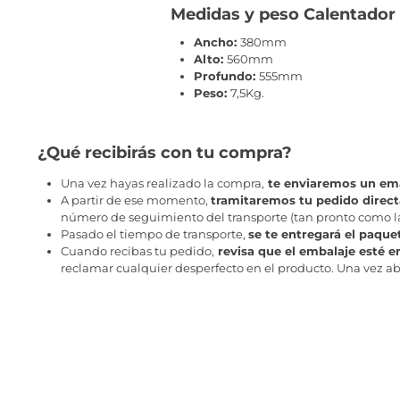
Medidas y peso Calentador 
Ancho:
380mm
Alto:
560mm
Profundo:
555mm
Peso:
7,5Kg.
¿Qué recibirás con tu compra?
Una vez hayas realizado la compra,
te enviaremos un ema
A partir de ese momento,
tramitaremos tu pedido direc
número de seguimiento del transporte (tan pronto como la 
Pasado el tiempo de transporte,
se te entregará el paque
Cuando recibas tu pedido,
revisa que el embalaje esté e
reclamar cualquier desperfecto en el producto. Una vez abr