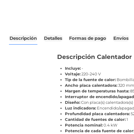
Descripción
Detalles
Formas de pago
Envíos
Descripción Calentador 
Incluye:
-
Voltaje:
220-240 V
Tip de la fuente de calor:
Bombilla/
Ancho placa calentadora:
320 m
Margen de temperaturas hasta:
85
Interruptor de encendido/apagad
Diseño:
Con placa(s) calentadora(s)
Luz indicadora:
Encendido/apaga
Profundidad placa calentadora:
5
Cantidad de fuentes de calor:
1
Potencia nominal:
0.4 kW
Potencia de cada fuente de calor