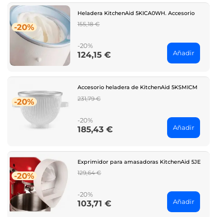
Heladera KitchenAid 5KICA0WH. Accesorio
Regular
155,18 €
-20%
price
-20%
Añadir
124,15 €
Price
Accesorio heladera de KitchenAid 5KSMICM
Regular
231,79 €
-20%
price
-20%
Añadir
185,43 €
Price
Exprimidor para amasadoras KitchenAid 5JE
Regular
129,64 €
-20%
price
-20%
Añadir
103,71 €
Price