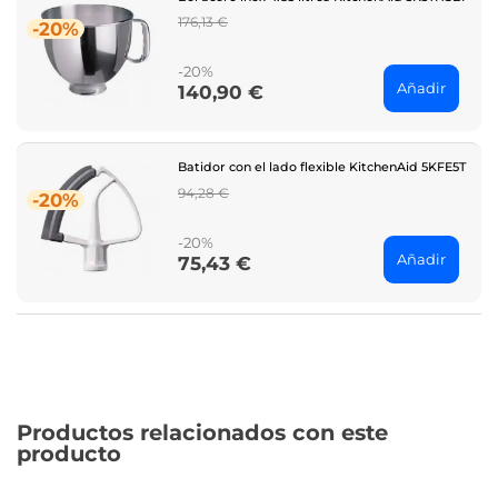
Regular
176,13 €
-20%
price
-20%
Añadir
140,90 €
Price
Batidor con el lado flexible KitchenAid 5KFE5T
Regular
94,28 €
-20%
price
-20%
Añadir
75,43 €
Price
Productos relacionados con este
producto