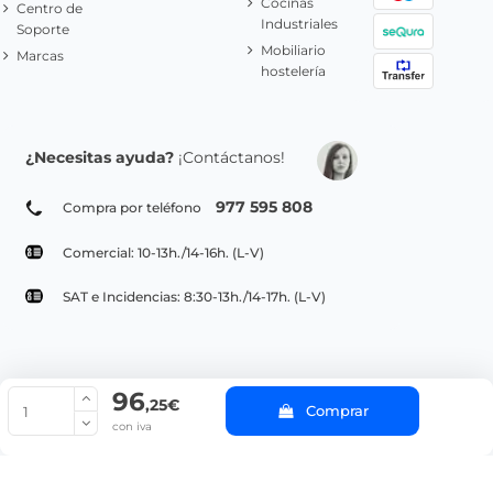
Cocinas
Centro de
Industriales
Soporte
Mobiliario
Marcas
hostelería
¿Necesitas ayuda?
¡Contáctanos!
977 595 808
Compra por teléfono
Comercial: 10-13h./14-16h. (L-V)
SAT e Incidencias: 8:30-13h./14-17h. (L-V)
96
© Copyright 2022 PepeBar.com |
Política de cookies |
Aviso legal y
,25€
Comprar
Condiciones generales de compra |
Blog
con iva