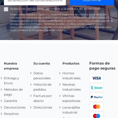
Acepto las
condiciones generales
y la
política de privacidad
Responsable:
PepeBar E-Spain S.L.
Finalidad:
Respuesta de consulta, envío de emails
informativos, opiniones de usuarios.
Legitimación:
Su consentimiento.
Destinatarios:
Sus
datos se guardan en los servidores de PepeBar E-Spain SL y asociados, acogido al acuerdo
de seguridad EU-US Privacy.
Derechos:
acceder, rectificar, limitar y suprimir tus
datos.
Información adicional:
Puede consultar la información adicional y detallada sobre
nuestra Política de Privacidad haciendo
click aquí.
Formas de
Nuestra
Su cuenta
Productos
pago seguras
empresa
Datos
Hornos
Entrega y
personales
industriales
Envío
Historial de
Neveras
Metodos de
pedidos
Industriales
pago
Factura por
Vitrinas
Garantía
abono
expositoras
Devoluciones
Direcciones
Lavavajillas
industrial
Nosotros