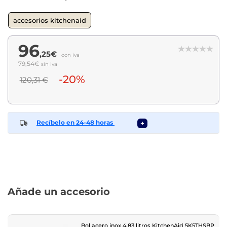
accesorios kitchenaid
96
,25€
con iva
79,54€
sin iva
-20%
120,31 €
Recíbelo en 24-48 horas
+
Añade un accesorio
Bol acero inox 4.83 litros KitchenAid 5K5THSBP