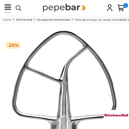
0
Menu
Inicio
KitchenAid
Accesorios KitchenAid
Pala de amasar en acero inoxidabl
-20%