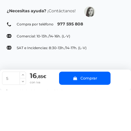
¿Necesitas ayuda?
¡Contáctanos!
977 595 808
Compra por teléfono
Comercial: 10-13h./14-16h. (L-V)
SAT e Incidencias: 8:30-13h./14-17h. (L-V)
16
© Copyright 2022 PepeBar.com |
Política de cookies |
Aviso legal y
,85€
Comprar
Condiciones generales de compra |
Blog
con iva
La cantidad mínima en el pedido de compra para el producto es 5.