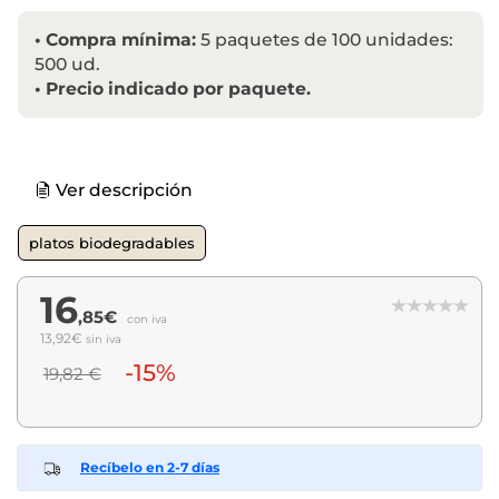
•
Compra mínima:
5 paquetes de 100 unidades:
500 ud.
•
Precio indicado por paquete.
Ver descripción
platos biodegradables
16
,85€
con iva
13,92€
sin iva
-15%
19,82 €
Recíbelo en 2-7 días