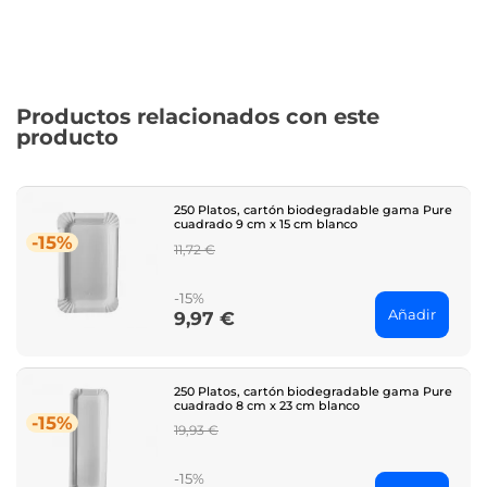
Productos relacionados con este
producto
250 Platos, cartón biodegradable gama Pure
cuadrado 9 cm x 15 cm blanco
-15%
Regular
11,72 €
price
-15%
Añadir
9,97 €
Price
250 Platos, cartón biodegradable gama Pure
cuadrado 8 cm x 23 cm blanco
-15%
Regular
19,93 €
price
-15%