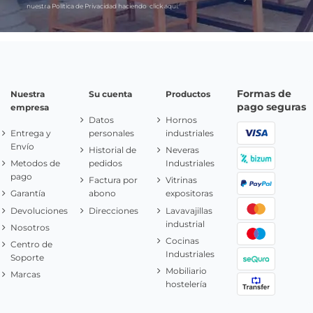
nuestra Política de Privacidad haciendo
click aquí.
Formas de
Nuestra
Su cuenta
Productos
pago seguras
empresa
Datos
Hornos
Entrega y
personales
industriales
Envío
Historial de
Neveras
Metodos de
pedidos
Industriales
pago
Factura por
Vitrinas
Garantía
abono
expositoras
Devoluciones
Direcciones
Lavavajillas
industrial
Nosotros
Cocinas
Centro de
Industriales
Soporte
Mobiliario
Marcas
hostelería