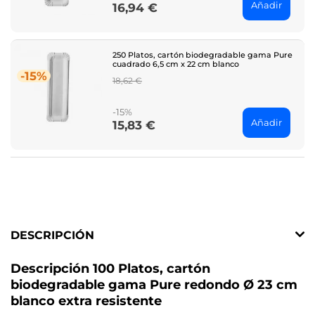
Añadir
16,94 €
Price
250 Platos, cartón biodegradable gama Pure
cuadrado 6,5 cm x 22 cm blanco
-15%
Regular
18,62 €
price
-15%
Añadir
15,83 €
Price
DESCRIPCIÓN
Descripción 100 Platos, cartón
biodegradable gama Pure redondo Ø 23 cm
blanco extra resistente