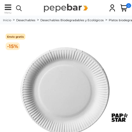
0
Menu
Inicio
Desechables
Desechables Biodegradables y Ecológicos
Platos biodegr
Envío gratis
-15%