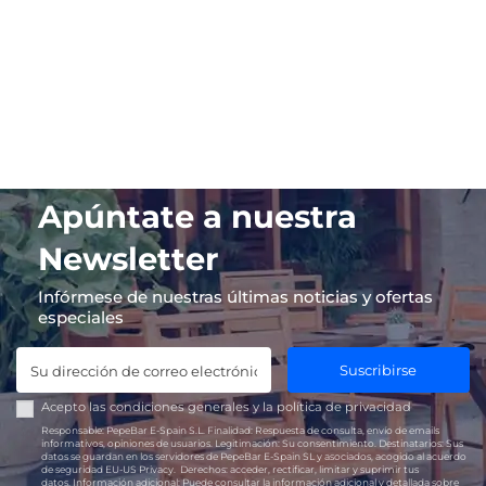
Apúntate a nuestra
Newsletter
Infórmese de nuestras últimas noticias y ofertas
especiales
Suscribirse
Acepto las
condiciones generales
y la
política de privacidad
Responsable:
PepeBar E-Spain S.L.
Finalidad:
Respuesta de consulta, envío de emails
informativos, opiniones de usuarios.
Legitimación:
Su consentimiento.
Destinatarios:
Sus
datos se guardan en los servidores de PepeBar E-Spain SL y asociados, acogido al acuerdo
de seguridad EU-US Privacy.
Derechos:
acceder, rectificar, limitar y suprimir tus
datos.
Información adicional:
Puede consultar la información adicional y detallada sobre