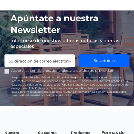
Apúntate a nuestra
Newsletter
Infórmese de nuestras últimas noticias y ofertas
especiales
Suscribirse
Acepto las
condiciones generales
y la
política de privacidad
Responsable:
PepeBar E-Spain S.L.
Finalidad:
Respuesta de consulta, envío de emails
informativos, opiniones de usuarios.
Legitimación:
Su consentimiento.
Destinatarios:
Sus
datos se guardan en los servidores de PepeBar E-Spain SL y asociados, acogido al acuerdo
de seguridad EU-US Privacy.
Derechos:
acceder, rectificar, limitar y suprimir tus
datos.
Información adicional:
Puede consultar la información adicional y detallada sobre
nuestra Política de Privacidad haciendo
click aquí.
Formas de
Nuestra
Su cuenta
Productos