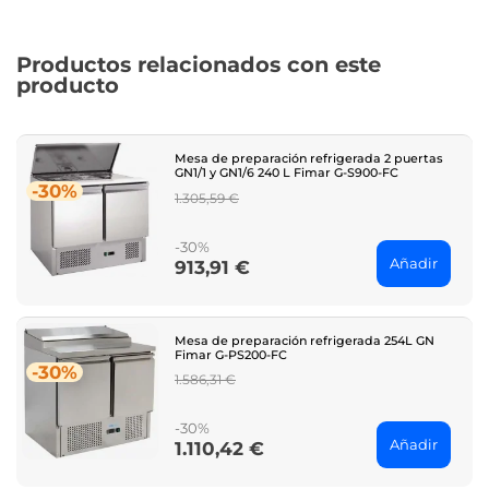
Productos relacionados con este
producto
Mesa de preparación refrigerada 2 puertas
GN1/1 y GN1/6 240 L Fimar G-S900-FC
-30%
Regular
1.305,59 €
price
-30%
Añadir
913,91 €
Price
Mesa de preparación refrigerada 254L GN
Fimar G-PS200-FC
-30%
Regular
1.586,31 €
price
-30%
Añadir
1.110,42 €
Price