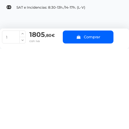
SAT e Incidencias: 8:30-13h./14-17h. (L-V)
1805
© Copyright 2022 PepeBar.com |
Política de cookies |
Aviso legal y
,80€
Comprar
Condiciones generales de compra |
Blog
con iva