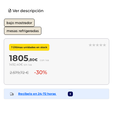
Ver descripción
bajo mostrador
mesas refrigeradas
Últimas unidades en stock
1805
,80€
con iva
1492,40€
sin iva
-30%
2.579,72 €
Recíbelo en 24-72 horas
+