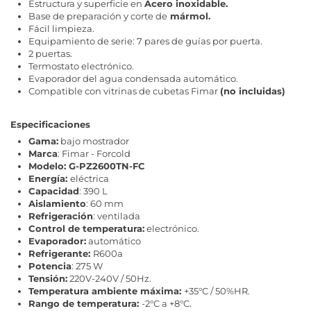
Estructura y superficie en
Acero inoxidable.
Base de preparación y corte de
mármol.
Fácil limpieza.
Equipamiento de serie: 7 pares de guías por puerta.
2 puertas.
Termostato electrónico.
Evaporador del agua condensada automático.
Compatible con vitrinas de cubetas Fimar
(no incluidas)
Especificaciones
Gama:
bajo mostrador
Marca
: Fimar - Forcold
Modelo:
G-PZ2600TN-FC
Energía:
eléctrica
Capacidad
: 390 L
Aislamiento
: 60 mm
Refrigeración
: ventilada
Control de temperatura:
electrónico.
Evaporador:
automático
Refrigerante:
R600a
Potencia
: 275 W
Tensión:
220V-240V / 50Hz.
Temperatura ambiente máxima:
+35°C / 50%HR.
Rango de temperatura:
-2°C a +8°C.