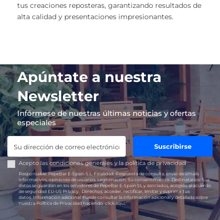
tus creaciones reposteras, garantizando resultados de
alta calidad y presentaciones impresionantes.
Apúntate a nuestra
Newsletter
Infórmese de nuestras últimas noticias y ofertas
especiales
Suscribirse
Acepto las
condiciones generales
y la
política de privacidad
Responsable:
PepeBar E-Spain S.L.
Finalidad:
Respuesta de consulta, envío de emails
informativos, opiniones de usuarios.
Legitimación:
Su consentimiento.
Destinatarios:
Sus
datos se guardan en los servidores de PepeBar E-Spain SL y asociados, acogido al acuerdo
de seguridad EU-US Privacy.
Derechos:
acceder, rectificar, limitar y suprimir tus
datos.
Información adicional:
Puede consultar la información adicional y detallada sobre
nuestra Política de Privacidad haciendo
click aquí.