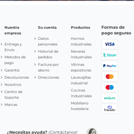
Formas de
Nuestra
Su cuenta
Productos
pago seguras
empresa
Datos
Hornos
Entrega y
personales
industriales
Envío
Historial de
Neveras
Metodos de
pedidos
Industriales
pago
Factura por
Vitrinas
Garantía
abono
expositoras
Devoluciones
Direcciones
Lavavajillas
industrial
Nosotros
Cocinas
Centro de
Industriales
Soporte
Mobiliario
Marcas
hostelería
¿Necesitas ayuda?
¡Contáctanos!