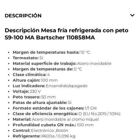
DESCRIPCIÓN
Descripción Mesa fría refrigerada con peto
S9-100 MA Bartscher 110858MA
Margen de temperaturas hasta:
10 °C
Termostato:
Sí
Material superficie de trabajo:
Acero inoxidable
Margen de temperaturas de:
0 °C
Clase climática:
4
Altura cajón:
100 mm
Luz indicadora:
Encendido/apagado
Voltaje:
230 V
Peto trasero:
50 mm
Patas de altura ajustable:
Sí
Formato estándar de los cajones:
1/1 GN
Clase de eficiencia energética:
D (EU No.2015 / 1094)
Material:
Acero inoxidable al cromo níquel
Profundidad cubeta GN máx.:
100 mm
Control:
Electrónico ,Botón
Refrigerante:
R600a / 0,096 kg