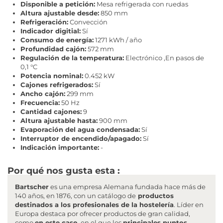
Disponible a petición:
Mesa refrigerada con ruedas
Altura ajustable desde:
850 mm
Refrigeración:
Convección
Indicador digitial:
Sí
Consumo de energía:
1271 kWh / año
Profundidad cajón:
572 mm
Regulación de la temperatura:
Electrónico ,En pasos de
0,1 °C
Potencia nominal:
0.452 kW
Cajones refrigerados:
Sí
Ancho cajón:
299 mm
Frecuencia:
50 Hz
Cantidad cajones:
9
Altura ajustable hasta:
900 mm
Evaporación del agua condensada:
Sí
Interruptor de encendido/apagado:
Sí
Indicación importante:
-
Por qué nos gusta esta :
Bartscher
es una empresa Alemana fundada hace más de
140 años, en 1876, con un catálogo de
productos
destinados a los profesionales de la hostelería
. Líder en
Europa destaca por ofrecer productos de gran calidad,
como
en este caso
, en el que los
principales puntos