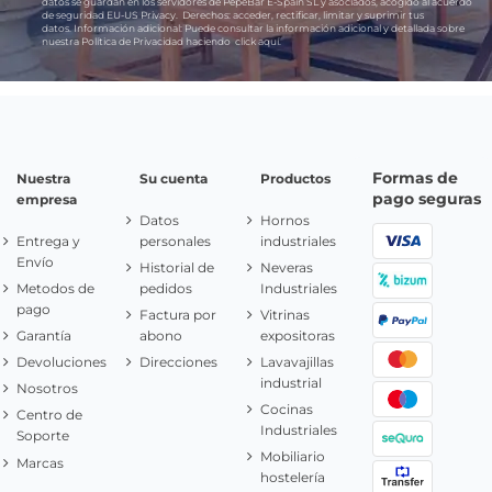
datos se guardan en los servidores de PepeBar E-Spain SL y asociados, acogido al acuerdo
de seguridad EU-US Privacy.
Derechos:
acceder, rectificar, limitar y suprimir tus
datos.
Información adicional:
Puede consultar la información adicional y detallada sobre
nuestra Política de Privacidad haciendo
click aquí.
Formas de
Nuestra
Su cuenta
Productos
pago seguras
empresa
Datos
Hornos
Entrega y
personales
industriales
Envío
Historial de
Neveras
Metodos de
pedidos
Industriales
pago
Factura por
Vitrinas
Garantía
abono
expositoras
Devoluciones
Direcciones
Lavavajillas
industrial
Nosotros
Cocinas
Centro de
Industriales
Soporte
Mobiliario
Marcas
hostelería