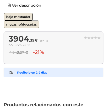
Ver descripción
bajo mostrador
mesas refrigeradas
3904
,39€
con iva
3226,77€
sin iva
-21%
4.942,27 €
Recíbelo en 2-7 días
Productos relacionados con este