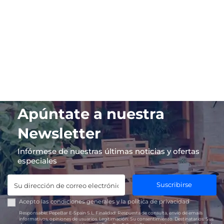
Apúntate a nuestra
Newsletter
Infórmese de nuestras últimas noticias y ofertas
especiales
Suscribirse
Acepto las
condiciones generales
y la
política de privacidad
Responsable:
PepeBar E-Spain S.L.
Finalidad:
Respuesta de consulta, envío de emails
informativos, opiniones de usuarios.
Legitimación:
Su consentimiento.
Destinatarios:
Sus