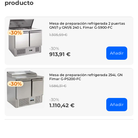
producto
Mesa de preparación refrigerada 2 puertas
GN1/1 y GN1/6 240 L Fimar G-S900-FC
-30%
Regular
1.305,59 €
price
-30%
Añadir
913,91 €
Price
Mesa de preparación refrigerada 254L GN
Fimar G-PS200-FC
-30%
Regular
1.586,31 €
price
-30%
Añadir
1.110,42 €
Price