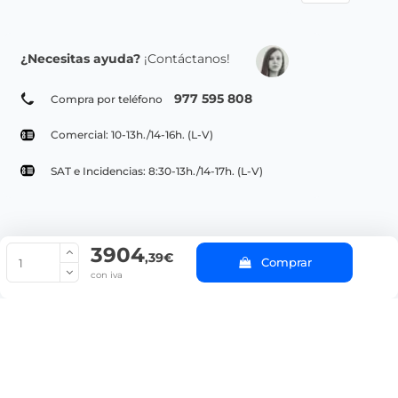
¿Necesitas ayuda?
¡Contáctanos!
977 595 808
Compra por teléfono
Comercial: 10-13h./14-16h. (L-V)
SAT e Incidencias: 8:30-13h./14-17h. (L-V)
3904
© Copyright 2022 PepeBar.com |
Política de cookies |
Aviso legal y
,39€
Comprar
Condiciones generales de compra |
Blog
con iva