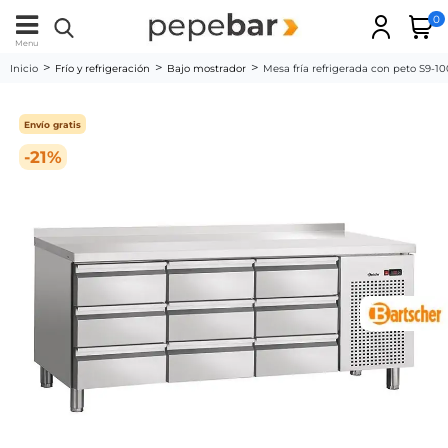
0
Menu
Inicio
Frío y refrigeración
Bajo mostrador
Mesa fría refrigerada con peto S9-
Envío gratis
-21%