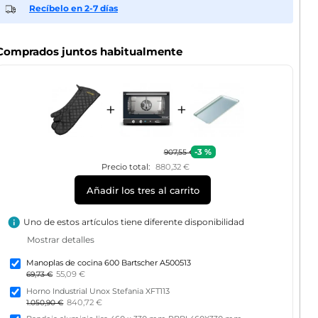
Recíbelo en 2-7 días
Comprados juntos habitualmente
+
+
-3 %
907,55 €
Precio total:
880,32 €
Añadir los tres al carrito
info
Uno de estos artículos tiene diferente disponibilidad
Mostrar detalles
Manoplas de cocina 600 Bartscher A500513
55,09 €
69,73 €
Horno Industrial Unox Stefania XFT113
840,72 €
1.050,90 €