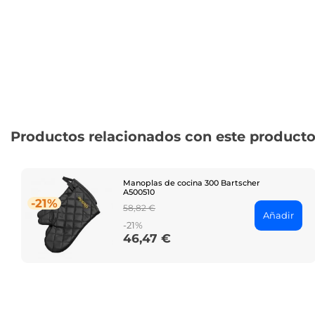
Productos relacionados con este product
Manoplas de cocina 300 Bartscher
A500510
-21%
Regular
58,82 €
Añadir
price
-21%
46,47 €
Price