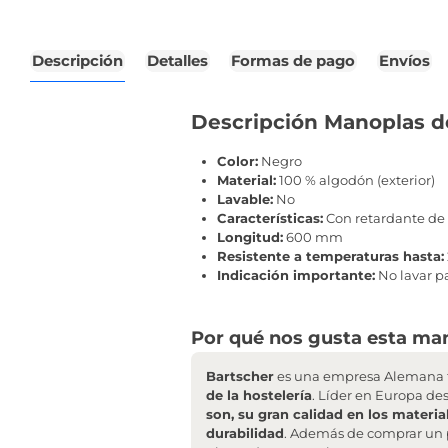
Descripción
Detalles
Formas de pago
Envíos
Descripción Manoplas d
Color:
Negro
Material:
100 % algodón (exterior)
Lavable:
No
Características:
Con retardante de 
Longitud:
600 mm
Resistente a temperaturas hasta:
Indicación importante:
No lavar pa
Por qué nos gusta esta man
Bartscher
es una empresa Alemana f
de la hostelería
. Líder en Europa de
son, su gran calidad en los materia
durabilidad
. Además de comprar un 