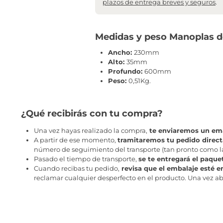
plazos de entrega breves y seguros
.
Medidas y peso Manoplas d
Ancho:
230mm
Alto:
35mm
Profundo:
600mm
Peso:
0,51Kg.
¿Qué recibirás con tu compra?
Una vez hayas realizado la compra,
te enviaremos un ema
A partir de ese momento,
tramitaremos tu pedido direc
número de seguimiento del transporte (tan pronto como la 
Pasado el tiempo de transporte,
se te entregará el paque
Cuando recibas tu pedido,
revisa que el embalaje esté e
reclamar cualquier desperfecto en el producto. Una vez abr