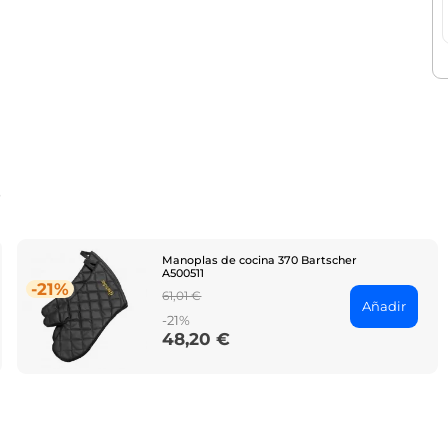
o
Manoplas de cocina 370 Bartscher
A500511
-21%
Regular
61,01 €
Añadir
price
-21%
48,20 €
Price