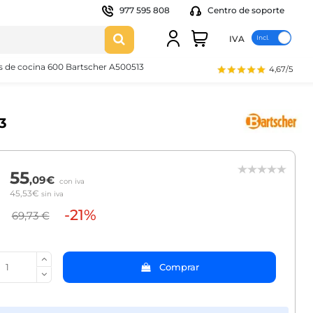
977 595 808
Centro de soporte
IVA
 de cocina 600 Bartscher A500513
4,67/5
3
55
,09€
con iva
45,53€
sin iva
-21%
69,73 €
Comprar