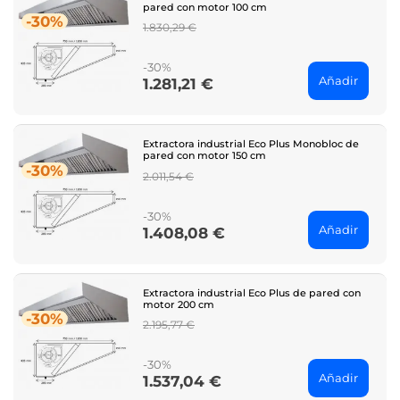
pared con motor 100 cm
-30%
Regular
1.830,29 €
price
-30%
Añadir
1.281,21 €
Price
Extractora industrial Eco Plus Monobloc de
pared con motor 150 cm
-30%
Regular
2.011,54 €
price
-30%
Añadir
1.408,08 €
Price
Extractora industrial Eco Plus de pared con
motor 200 cm
-30%
Regular
2.195,77 €
price
-30%
Añadir
1.537,04 €
Price