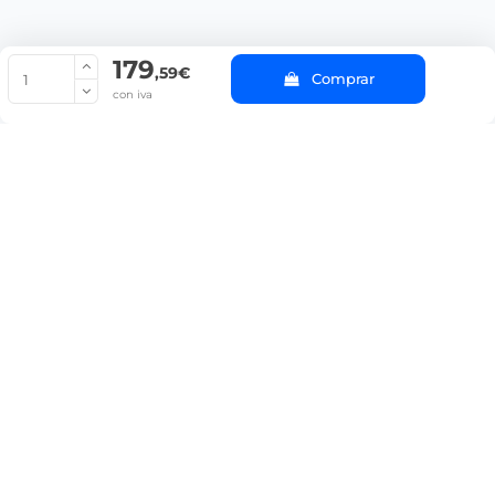
179
© Copyright 2022 PepeBar.com |
Política de cookies |
Aviso legal y
,59€
Comprar
Condiciones generales de compra |
Blog
con iva