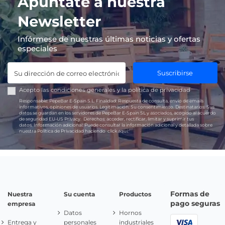
Apúntate a nuestra
Newsletter
Infórmese de nuestras últimas noticias y ofertas
especiales
Suscribirse
Acepto las
condiciones generales
y la
política de privacidad
Responsable:
PepeBar E-Spain S.L.
Finalidad:
Respuesta de consulta, envío de emails
informativos, opiniones de usuarios.
Legitimación:
Su consentimiento.
Destinatarios:
Sus
datos se guardan en los servidores de PepeBar E-Spain SL y asociados, acogido al acuerdo
de seguridad EU-US Privacy.
Derechos:
acceder, rectificar, limitar y suprimir tus
datos.
Información adicional:
Puede consultar la información adicional y detallada sobre
nuestra Política de Privacidad haciendo
click aquí.
Formas de
Nuestra
Su cuenta
Productos
pago seguras
empresa
Datos
Hornos
Entrega y
personales
industriales