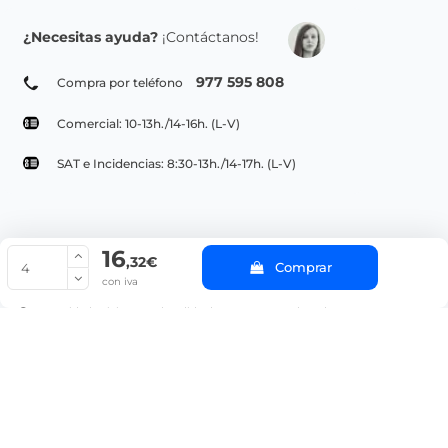
¿Necesitas ayuda?
¡Contáctanos!
977 595 808
Compra por teléfono
Comercial: 10-13h./14-16h. (L-V)
SAT e Incidencias: 8:30-13h./14-17h. (L-V)
16
© Copyright 2022 PepeBar.com |
Política de cookies |
Aviso legal y
,32€
Comprar
Condiciones generales de compra |
Blog
con iva
La cantidad mínima en el pedido de compra para el producto es 4.