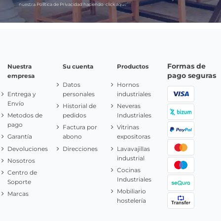
nuestra Política de Privacidad haciendo
click aquí.
Formas de
Nuestra
Su cuenta
Productos
pago seguras
empresa
Datos
Hornos
Entrega y
personales
industriales
Envío
Historial de
Neveras
Metodos de
pedidos
Industriales
pago
Factura por
Vitrinas
Garantía
abono
expositoras
Devoluciones
Direcciones
Lavavajillas
industrial
Nosotros
Cocinas
Centro de
Industriales
Soporte
Mobiliario
Marcas
hostelería