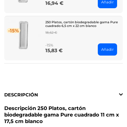
Añadir
16,94 €
Price
250 Platos, cartón biodegradable gama Pure
cuadrado 6,5 cm x 22 cm blanco
-15%
Regular
18,62 €
price
-15%
Añadir
15,83 €
Price
DESCRIPCIÓN
Descripción 250 Platos, cartón
biodegradable gama Pure cuadrado 11 cm x
17,5 cm blanco