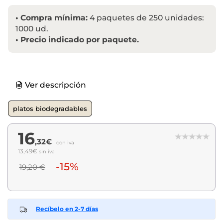
•
Compra mínima:
4 paquetes de 250 unidades:
1000 ud.
•
Precio indicado por paquete.
Ver descripción
platos biodegradables
16
,32€
con iva
13,49€
sin iva
-15%
19,20 €
Recíbelo en 2-7 días