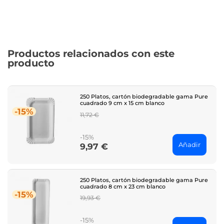
Productos relacionados con este
producto
250 Platos, cartón biodegradable gama Pure
cuadrado 9 cm x 15 cm blanco
-15%
Regular
11,72 €
price
-15%
Añadir
9,97 €
Price
250 Platos, cartón biodegradable gama Pure
cuadrado 8 cm x 23 cm blanco
-15%
Regular
19,93 €
price
-15%