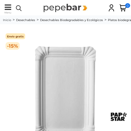
0
Menu
Inicio
Desechables
Desechables Biodegradables y Ecológicos
Platos biodegr
Envío gratis
-15%