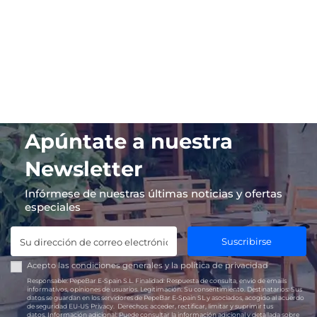
Apúntate a nuestra
Newsletter
Infórmese de nuestras últimas noticias y ofertas
especiales
Suscribirse
Acepto las
condiciones generales
y la
política de privacidad
Responsable:
PepeBar E-Spain S.L.
Finalidad:
Respuesta de consulta, envío de emails
informativos, opiniones de usuarios.
Legitimación:
Su consentimiento.
Destinatarios:
Sus
datos se guardan en los servidores de PepeBar E-Spain SL y asociados, acogido al acuerdo
de seguridad EU-US Privacy.
Derechos:
acceder, rectificar, limitar y suprimir tus
datos.
Información adicional:
Puede consultar la información adicional y detallada sobre