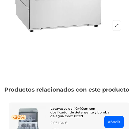
Productos relacionados con este product
Lavavasos de 40x40cm con
dosificador de detergente y bomba
de agua Coox XD221
-30%
Añadir
Regular
2.031,64 €
price