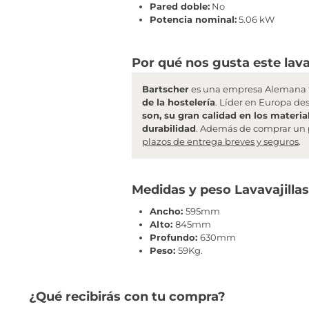
Pared doble:
No
Potencia nominal:
5.06 kW
Por qué nos gusta este lavav
Bartscher
es una empresa Alemana f
de la hostelería
. Líder en Europa de
son, su gran calidad en los materia
durabilidad
. Además de comprar un 
plazos de entrega breves y seguros
.
Medidas y peso Lavavajillas
Ancho:
595mm
Alto:
845mm
Profundo:
630mm
Peso:
59Kg.
¿Qué recibirás con tu compra?