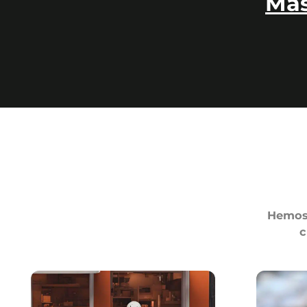
Más
Hemos 
c