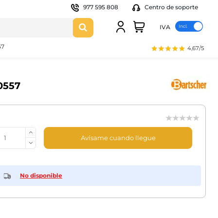
977 595 808
Centro de soporte
IVA
57
4,67/5
10557
Avísame cuando llegue
No disponible