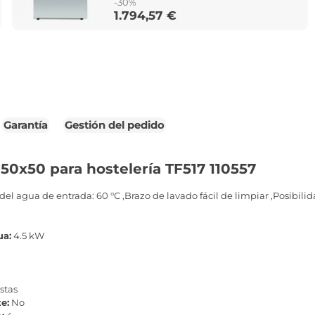
-30%
1.794,57 €
Price
Garantía
Gestión del pedido
 50x50 para hostelería TF517 110557
l agua de entrada: 60 °C ,Brazo de lavado fácil de limpiar ,Posibilidad
ua:
4.5 kW
stas
e:
No