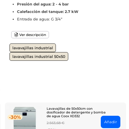
Presión del agua: 2 - 4 bar
Calefacción del tanque: 2.7 kW
Entrada de agua: G 3/4“
Ver descripción
lavavajillas industrial
lavavajillas industrial 50x50
o
Lavavajillas de 50x50cm con
dosificador de detergente y bomba
de agua Coox XD332
-30%
Añadir
Regular
2.563,68 €
price