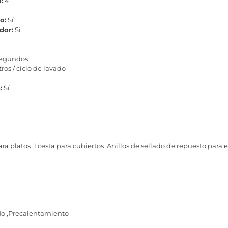
:
4
o:
Sí
dor:
Sí
 segundos
itros / ciclo de lavado
:
Sí
para platos ,1 cesta para cubiertos ,Anillos de sellado de repuesto para 
o ,Precalentamiento