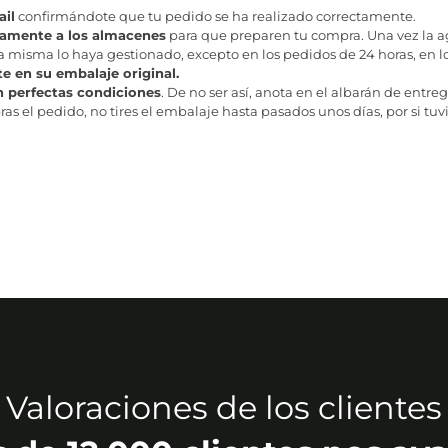
il
confirmándote que tu pedido se ha realizado correctamente.
tamente a los almacenes
para que preparen tu compra. Una vez la age
misma lo haya gestionado, excepto en los pedidos de 24 horas, en los
te en su embalaje original.
n perfectas condiciones
. De no ser así, anota en el albarán de entreg
as el pedido, no tires el embalaje hasta pasados unos días, por si tuv
Valoraciones de los clientes