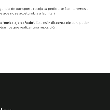
ncia de transporte recoja tu pedido, te facilitaremos el
 que no se acostumbra a facilitar).
a "
embalaje dañado
". Esto es
indispensable
para poder
iéramos que realizar una reposición.