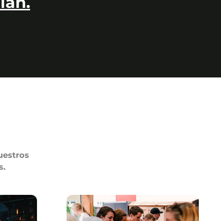
lan.
uestros
s.