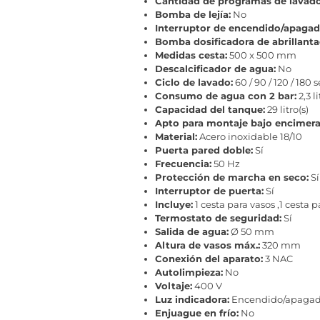
Cantidad de programas de lavado
Bomba de lejía:
No
Interruptor de encendido/apagad
Bomba dosificadora de abrillanta
Medidas cesta:
500 x 500 mm
Descalcificador de agua:
No
Ciclo de lavado:
60 / 90 / 120 / 180
Consumo de agua con 2 bar:
2,3 l
Capacidad del tanque:
29 litro(s)
Apto para montaje bajo encimera
Material:
Acero inoxidable 18/10
Puerta pared doble:
Sí
Frecuencia:
50 Hz
Protección de marcha en seco:
Sí
Interruptor de puerta:
Sí
Incluye:
1 cesta para vasos ,1 cesta 
Termostato de seguridad:
Sí
Salida de agua:
Ø 50 mm
Altura de vasos máx.:
320 mm
Conexión del aparato:
3 NAC
Autolimpieza:
No
Voltaje:
400 V
Luz indicadora:
Encendido/apagad
Enjuague en frío:
No