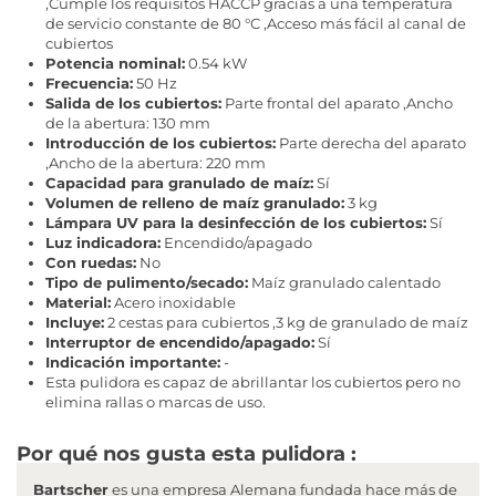
,Cumple los requisitos HACCP gracias a una temperatura
de servicio constante de 80 °C ,Acceso más fácil al canal de
cubiertos
Potencia nominal:
0.54 kW
Frecuencia:
50 Hz
Salida de los cubiertos:
Parte frontal del aparato ,Ancho
de la abertura: 130 mm
Introducción de los cubiertos:
Parte derecha del aparato
,Ancho de la abertura: 220 mm
Capacidad para granulado de maíz:
Sí
Volumen de relleno de maíz granulado:
3 kg
Lámpara UV para la desinfección de los cubiertos:
Sí
Luz indicadora:
Encendido/apagado
Con ruedas:
No
Tipo de pulimento/secado:
Maíz granulado calentado
Material:
Acero inoxidable
Incluye:
2 cestas para cubiertos ,3 kg de granulado de maíz
Interruptor de encendido/apagado:
Sí
Indicación importante:
-
Esta pulidora es capaz de abrillantar los cubiertos pero no
elimina rallas o marcas de uso.
Por qué nos gusta esta pulidora :
Bartscher
es una empresa Alemana fundada hace más de