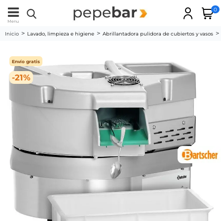
0
Menu
Inicio
Lavado, limpieza e higiene
Abrillantadora pulidora de cubiertos y vasos
Envío gratis
-21%