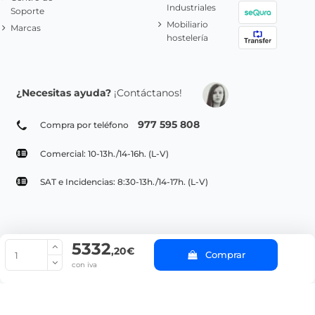
Industriales
Soporte
Mobiliario
Marcas
hostelería
¿Necesitas ayuda?
¡Contáctanos!
977 595 808
Compra por teléfono
Comercial: 10-13h./14-16h. (L-V)
SAT e Incidencias: 8:30-13h./14-17h. (L-V)
5332
© Copyright 2022 PepeBar.com |
Política de cookies |
Aviso legal y
,20€
Comprar
Condiciones generales de compra |
Blog
con iva