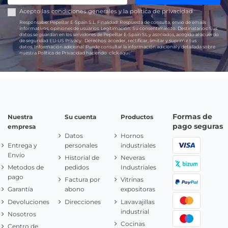
Acepto las
condiciones generales
y la
política de privacidad
Responsable:
PepeBar E-Spain S.L.
Finalidad:
Respuesta de consulta, envío de emails
informativos, opiniones de usuarios.
Legitimación:
Su consentimiento.
Destinatarios:
Sus
datos se guardan en los servidores de PepeBar E-Spain SL y asociados, acogido al acuerdo
de seguridad EU-US Privacy.
Derechos:
acceder, rectificar, limitar y suprimir tus
datos.
Información adicional:
Puede consultar la información adicional y detallada sobre
nuestra Política de Privacidad haciendo
click aquí.
Formas de
Nuestra
Su cuenta
Productos
pago seguras
empresa
Datos
Hornos
Entrega y
personales
industriales
Envío
Historial de
Neveras
Metodos de
pedidos
Industriales
pago
Factura por
Vitrinas
Garantía
abono
expositoras
Devoluciones
Direcciones
Lavavajillas
industrial
Nosotros
Cocinas
Centro de