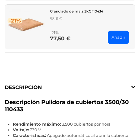
Granulado de maíz 3KG 110434
Regular
98,11 €
-21%
price
-21%
Añadir
77,50 €
Price
DESCRIPCIÓN
Descripción Pulidora de cubiertos 3500/30
110433
Rendimiento máximo:
3.500 cubiertos por hora
Voltaje:
230 V
Características:
Apagado automático al abrir la cubierta