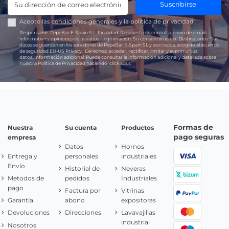
Suscribirse
Acepto las
condiciones generales
y la
política de privacidad
Responsable:
PepeBar E-Spain S.L.
Finalidad:
Respuesta de consulta, envío de emails
informativos, opiniones de usuarios.
Legitimación:
Su consentimiento.
Destinatarios:
Sus
datos se guardan en los servidores de PepeBar E-Spain SL y asociados, acogido al acuerdo
de seguridad EU-US Privacy.
Derechos:
acceder, rectificar, limitar y suprimir tus
datos.
Información adicional:
Puede consultar la información adicional y detallada sobre
nuestra Política de Privacidad haciendo
click aquí.
Formas de
Nuestra
Su cuenta
Productos
pago seguras
empresa
Datos
Hornos
Entrega y
personales
industriales
Envío
Historial de
Neveras
Metodos de
pedidos
Industriales
pago
Factura por
Vitrinas
Garantía
abono
expositoras
Devoluciones
Direcciones
Lavavajillas
industrial
Nosotros