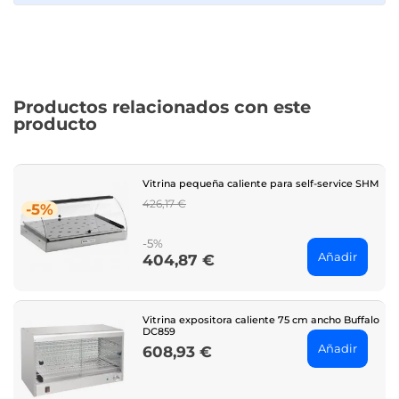
Productos relacionados con este
producto
Vitrina pequeña caliente para self-service SHM
Regular
426,17 €
-5%
price
-5%
Añadir
404,87 €
Price
Vitrina expositora caliente 75 cm ancho Buffalo
DC859
Añadir
608,93 €
Price