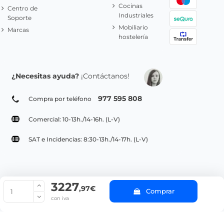
Cocinas
Centro de
Industriales
Soporte
Mobiliario
Marcas
hostelería
¿Necesitas ayuda?
¡Contáctanos!
977 595 808
Compra por teléfono
Comercial: 10-13h./14-16h. (L-V)
SAT e Incidencias: 8:30-13h./14-17h. (L-V)
3227
© Copyright 2022 PepeBar.com |
Política de cookies |
Aviso legal y
,97€
Comprar
Condiciones generales de compra |
Blog
con iva