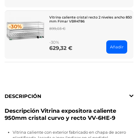
Vitrina caliente cristal recto 2 niveles ancho 850
mm Fimar VBR4786
-30%
Regular
899,03 €
price
-30%
Añadir
629,32 €
Price
DESCRIPCIÓN
Descripción Vitrina expositora caliente
950mm cristal curvo y recto VV-6HE-9
Vitrina caliente con exterior fabricado en chapa de acero
plastificada, lacada o inox (indicar en el pedido)