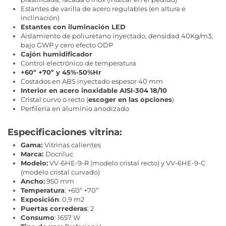
Estantes de varilla de acero regulables (en altura e
inclinación)
Estantes con iluminación LED
Aislamiento de poliuretano inyectado, densidad 40Kg/m3,
bajo GWP y cero efecto ODP
Cajón humidificador
Control electrónico de temperatura
+60º +70º y 45%-50%Hr
Costados en ABS inyectado espesor 40 mm
Interior en acero inoxidable AISI-304 18/10
Cristal curvo o recto (
escoger en las opciones
)
Perfilería en aluminio anodizado
Especificaciones vitrina:
Gama:
Vitrinas calientes
Marca:
Docriluc
Modelo:
VV-6HE-9-R (modelo cristal recto) y VV-6HE-9-C
(modelo cristal curvado)
Ancho:
950 mm
Temperatura
: +60º +70º
Exposición
: 0,9 m2
Puertas correderas
: 2
Consumo
: 1657 W