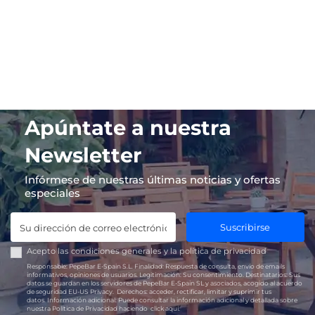
Apúntate a nuestra
Newsletter
Infórmese de nuestras últimas noticias y ofertas
especiales
Suscribirse
Acepto las
condiciones generales
y la
política de privacidad
Responsable:
PepeBar E-Spain S.L.
Finalidad:
Respuesta de consulta, envío de emails
informativos, opiniones de usuarios.
Legitimación:
Su consentimiento.
Destinatarios:
Sus
datos se guardan en los servidores de PepeBar E-Spain SL y asociados, acogido al acuerdo
de seguridad EU-US Privacy.
Derechos:
acceder, rectificar, limitar y suprimir tus
datos.
Información adicional:
Puede consultar la información adicional y detallada sobre
nuestra Política de Privacidad haciendo
click aquí.