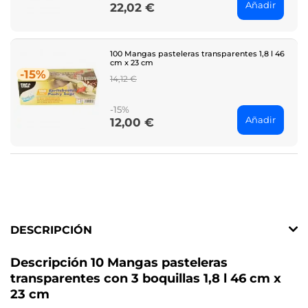
Añadir
22,02 €
Price
100 Mangas pasteleras transparentes 1,8 l 46
cm x 23 cm
-15%
Regular
14,12 €
price
-15%
Añadir
12,00 €
Price
DESCRIPCIÓN
Descripción 10 Mangas pasteleras
transparentes con 3 boquillas 1,8 l 46 cm x
23 cm