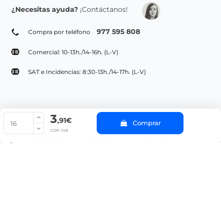
¿Necesitas ayuda?
¡Contáctanos!
977 595 808
Compra por teléfono
Comercial: 10-13h./14-16h. (L-V)
SAT e Incidencias: 8:30-13h./14-17h. (L-V)
3
© Copyright 2022 PepeBar.com |
Política de cookies |
Aviso legal y
,91€
Comprar
Condiciones generales de compra |
Blog
con iva
La cantidad mínima en el pedido de compra para el producto es 16.