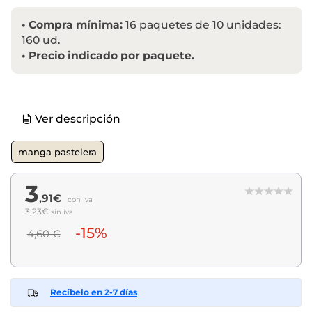
•
Compra mínima:
16 paquetes de 10 unidades:
160 ud.
•
Precio indicado por paquete.
Ver descripción
manga pastelera
3
,91€
con iva
3,23€
sin iva
-15%
4,60 €
Recíbelo en 2-7 días