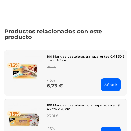
Productos relacionados con este
producto
100 Mangas pasteleras transparentes 0,4 l 30,5
cm x 16,2 cm
-15%
Regular
7,91 €
price
-15%
Añadir
6,73 €
Price
100 Mangas pasteleras con mejor agarre 1,8 l
46 cm x 26 cm
-15%
Regular
25,91 €
price
-15%