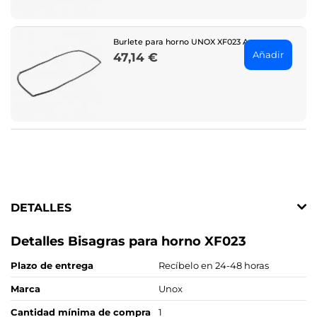
Burlete para horno UNOX XF023 Anna
Añadir
47,14 €
Price
DETALLES
Detalles Bisagras para horno XF023
Plazo de entrega
Recíbelo en 24-48 horas
Marca
Unox
Cantidad mínima de compra
1