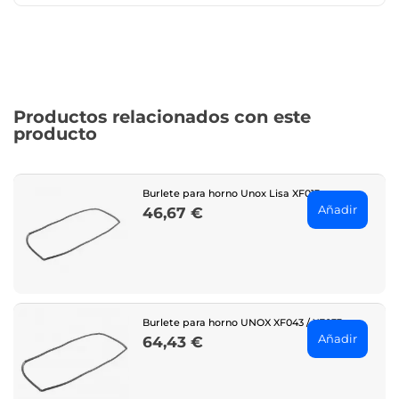
Productos relacionados con este
producto
Burlete para horno Unox Lisa XF013
Añadir
46,67 €
Price
Burlete para horno UNOX XF043 / XF033
Añadir
64,43 €
Price