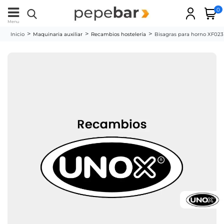
0
Menu
Inicio
Maquinaria auxiliar
Recambios hostelería
Bisagras para horno XF023