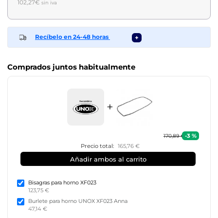
102,27€
sin iva
Recíbelo en 24-48 horas
+
Comprados juntos habitualmente
+
-3 %
170,89 €
Precio total:
165,76 €
Añadir ambos al carrito
Bisagras para horno XF023
123,75 €
Burlete para horno UNOX XF023 Anna
47,14 €