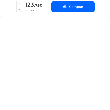
123
© Copyright 2022 PepeBar.com |
Política de cookies |
Aviso legal y
,75€
Comprar
Condiciones generales de compra |
Blog
con iva