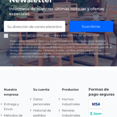
Infórmese de nuestras últimas noticias y ofertas
especiales
Suscribirse
Acepto las
condiciones generales
y la
política de privacidad
Responsable:
PepeBar E-Spain S.L.
Finalidad:
Respuesta de consulta, envío de emails
informativos, opiniones de usuarios.
Legitimación:
Su consentimiento.
Destinatarios:
Sus
datos se guardan en los servidores de PepeBar E-Spain SL y asociados, acogido al acuerdo
de seguridad EU-US Privacy.
Derechos:
acceder, rectificar, limitar y suprimir tus
datos.
Información adicional:
Puede consultar la información adicional y detallada sobre
nuestra Política de Privacidad haciendo
click aquí.
Formas de
Nuestra
Su cuenta
Productos
pago seguras
empresa
Datos
Hornos
Entrega y
personales
industriales
Envío
Historial de
Neveras
Metodos de
pedidos
Industriales