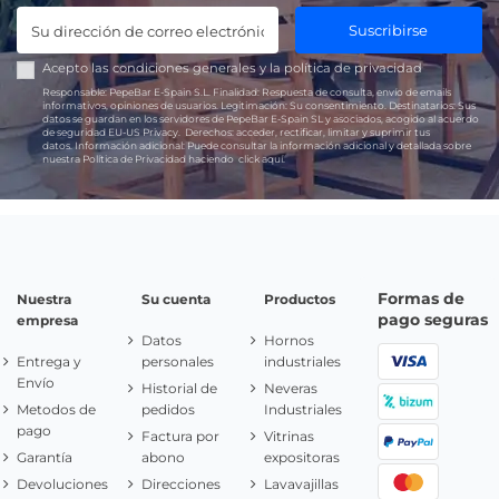
Suscribirse
Acepto las
condiciones generales
y la
política de privacidad
Responsable:
PepeBar E-Spain S.L.
Finalidad:
Respuesta de consulta, envío de emails
informativos, opiniones de usuarios.
Legitimación:
Su consentimiento.
Destinatarios:
Sus
datos se guardan en los servidores de PepeBar E-Spain SL y asociados, acogido al acuerdo
de seguridad EU-US Privacy.
Derechos:
acceder, rectificar, limitar y suprimir tus
datos.
Información adicional:
Puede consultar la información adicional y detallada sobre
nuestra Política de Privacidad haciendo
click aquí.
Formas de
Nuestra
Su cuenta
Productos
pago seguras
empresa
Datos
Hornos
Entrega y
personales
industriales
Envío
Historial de
Neveras
Metodos de
pedidos
Industriales
pago
Factura por
Vitrinas
Garantía
abono
expositoras
Devoluciones
Direcciones
Lavavajillas