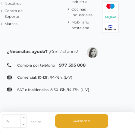
industrial
Nosotros
Cocinas
Centro de
Industriales
Soporte
Mobiliario
Marcas
hostelería
¿Necesitas ayuda?
¡Contáctanos!
977 595 808
Compra por teléfono
Comercial: 10-13h./14-16h. (L-V)
SAT e Incidencias: 8:30-13h./14-17h. (L-V)
© Copyright 2022 PepeBar.com |
Política de cookies |
Aviso legal y
Avísame
con iva
Condiciones generales de compra |
Blog
La cantidad mínima en el pedido de compra para el producto es 4.