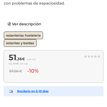
con problemas de espaciosidad.
Ver descripción
estanterías hostelería
estantes y baldas
51
,36€
con iva
42,44€
sin iva
-10%
57,06 €
Recíbelo en 5-10 días