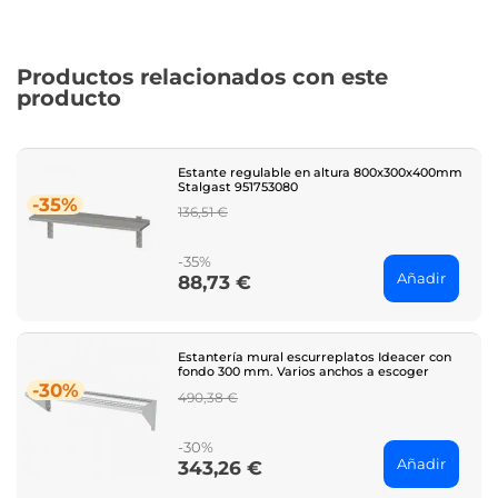
Productos relacionados con este
producto
Estante regulable en altura 800x300x400mm
Stalgast 951753080
-35%
Regular
136,51 €
price
-35%
Añadir
88,73 €
Price
Estantería mural escurreplatos Ideacer con
fondo 300 mm. Varios anchos a escoger
-30%
Regular
490,38 €
price
-30%
Añadir
343,26 €
Price