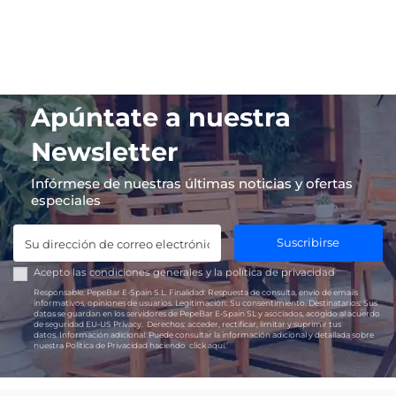
Apúntate a nuestra
Newsletter
Infórmese de nuestras últimas noticias y ofertas
especiales
Suscribirse
Acepto las
condiciones generales
y la
política de privacidad
Responsable:
PepeBar E-Spain S.L.
Finalidad:
Respuesta de consulta, envío de emails
informativos, opiniones de usuarios.
Legitimación:
Su consentimiento.
Destinatarios:
Sus
datos se guardan en los servidores de PepeBar E-Spain SL y asociados, acogido al acuerdo
de seguridad EU-US Privacy.
Derechos:
acceder, rectificar, limitar y suprimir tus
datos.
Información adicional:
Puede consultar la información adicional y detallada sobre
nuestra Política de Privacidad haciendo
click aquí.