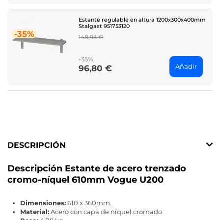
Estante regulable en altura 1200x300x400mm
Stalgast 951753120
-35%
Regular
148,93 €
price
-35%
Añadir
96,80 €
Price
DESCRIPCIÓN
Descripción Estante de acero trenzado
cromo-níquel 610mm Vogue U200
Dimensiones:
610 x 360mm.
Material:
Acero con capa de níquel cromado