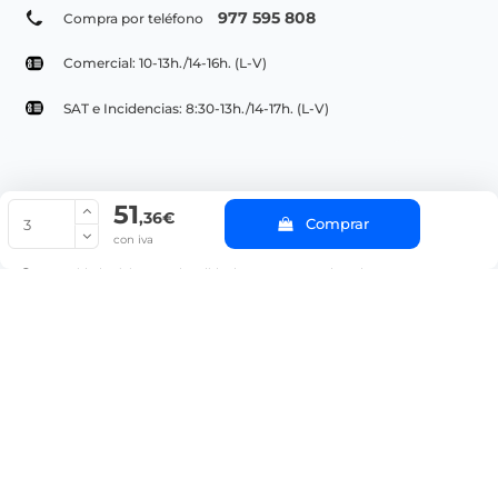
977 595 808
Compra por teléfono
Comercial: 10-13h./14-16h. (L-V)
SAT e Incidencias: 8:30-13h./14-17h. (L-V)
51
© Copyright 2022 PepeBar.com |
Política de cookies |
Aviso legal y
,36€
Comprar
Condiciones generales de compra |
Blog
con iva
La cantidad mínima en el pedido de compra para el producto es 3.