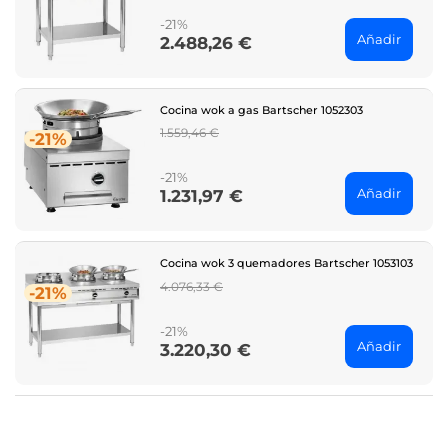
-21%
Añadir
2.488,26 €
Price
Cocina wok a gas Bartscher 1052303
Regular
1.559,46 €
-21%
price
-21%
Añadir
1.231,97 €
Price
Cocina wok 3 quemadores Bartscher 1053103
Regular
4.076,33 €
-21%
price
-21%
Añadir
3.220,30 €
Price