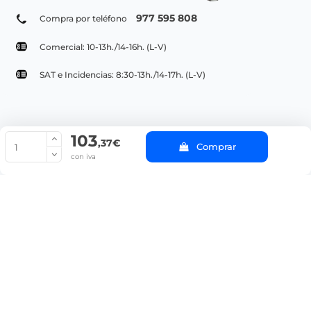
977 595 808
Compra por teléfono
Comercial: 10-13h./14-16h. (L-V)
SAT e Incidencias: 8:30-13h./14-17h. (L-V)
103
© Copyright 2022 PepeBar.com |
Política de cookies |
Aviso legal y
,37€
Comprar
Condiciones generales de compra |
Blog
con iva