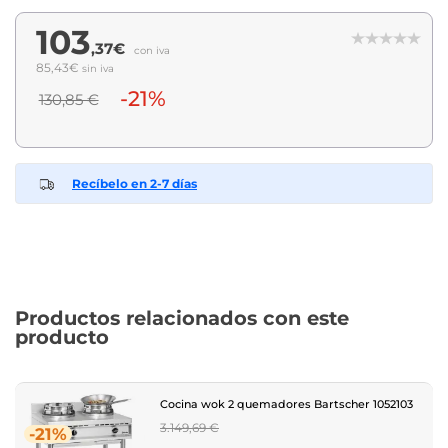
103
,37€
con iva
85,43€
sin iva
-21%
130,85 €
Recíbelo en 2-7 días
Productos relacionados con este
producto
Cocina wok 2 quemadores Bartscher 1052103
Regular
3.149,69 €
-21%
price