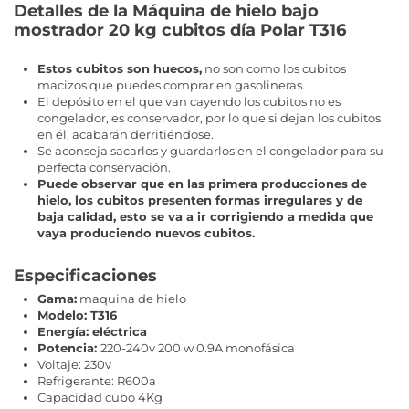
Detalles de la Máquina de hielo bajo
mostrador 20 kg cubitos día Polar T316
Estos cubitos son huecos,
no son como los cubitos
macizos que puedes comprar en gasolineras.
El depósito en el que van cayendo los cubitos no es
congelador, es conservador, por lo que si dejan los cubitos
en él, acabarán derritiéndose.
Se aconseja sacarlos y guardarlos en el congelador para su
perfecta conservación.
Puede observar que en las primera producciones de
hielo, los cubitos presenten formas irregulares y de
baja calidad, esto se va a ir corrigiendo a medida que
vaya produciendo nuevos cubitos.
Especificaciones
Gama:
maquina de hielo
Modelo: T316
Energía: eléctrica
Potencia:
220-240v 200 w 0.9A monofásica
Voltaje: 230v
Refrigerante: R600a
Capacidad cubo 4Kg