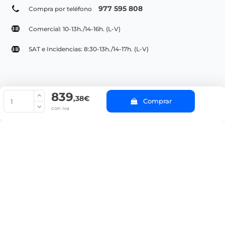
977 595 808
Compra por teléfono
Comercial: 10-13h./14-16h. (L-V)
SAT e Incidencias: 8:30-13h./14-17h. (L-V)
839
© Copyright 2022 PepeBar.com |
Política de cookies |
Aviso legal y
,38€
Comprar
Condiciones generales de compra |
Blog
con iva