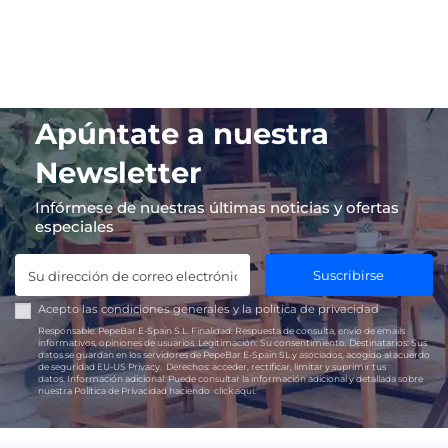
Apúntate a nuestra
Newsletter
Infórmese de nuestras últimas noticias y ofertas
especiales
Suscribirse
Acepto las
condiciones generales
y la
política de privacidad
Responsable:
PepeBar E-Spain S.L.
Finalidad:
Respuesta de consulta, envío de emails
informativos, opiniones de usuarios.
Legitimación:
Su consentimiento.
Destinatarios:
Sus
datos se guardan en los servidores de PepeBar E-Spain SL y asociados, acogido al acuerdo
de seguridad EU-US Privacy.
Derechos:
acceder, rectificar, limitar y suprimir tus
datos.
Información adicional:
Puede consultar la información adicional y detallada sobre
nuestra Política de Privacidad haciendo
click aquí.