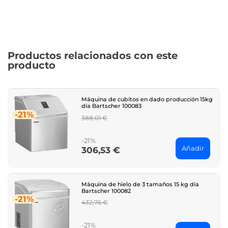
Productos relacionados con este
producto
Máquina de cubitos en dado producción 15kg
día Bartscher 100083
-21%
Regular
388,01 €
price
-21%
Añadir
306,53 €
Price
Máquina de hielo de 3 tamaños 15 kg día
Bartscher 100082
-21%
Regular
432,76 €
price
-21%