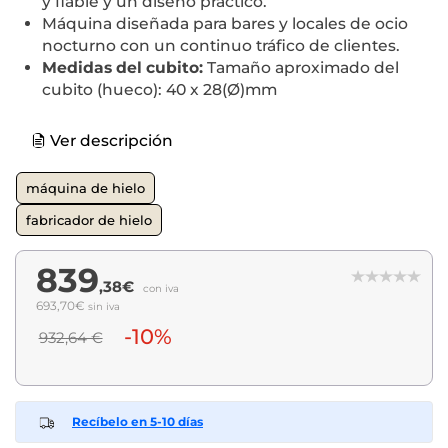
y fiable y un diseño práctico.
Máquina diseñada para bares y locales de ocio
nocturno con un continuo tráfico de clientes.
Medidas del cubito:
Tamaño aproximado del
cubito (hueco): 40 x 28(Ø)mm
Ver descripción
máquina de hielo
fabricador de hielo
839
,38€
con iva
693,70€
sin iva
-10%
932,64 €
Recíbelo en 5-10 días