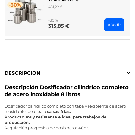
-30%
Regular
451,22 €
price
-30%
Añadir
315,85 €
Price
DESCRIPCIÓN
Descripción Dosificador cilíndrico completo
de acero inoxidable 8 litros
Dosificador cilíndrico completo con tapa y recipiente de acero
inoxidable ideal para
salsas frías.
Producto muy resistente e ideal para trabajos de
producción.
Regulación progresiva de dosis hasta 40gr.