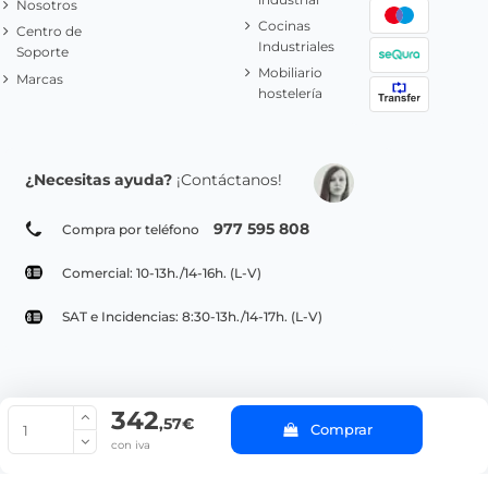
Nosotros
Cocinas
Centro de
Industriales
Soporte
Mobiliario
Marcas
hostelería
¿Necesitas ayuda?
¡Contáctanos!
977 595 808
Compra por teléfono
Comercial: 10-13h./14-16h. (L-V)
SAT e Incidencias: 8:30-13h./14-17h. (L-V)
342
© Copyright 2022 PepeBar.com |
Política de cookies |
Aviso legal y
,57€
Comprar
Condiciones generales de compra |
Blog
con iva