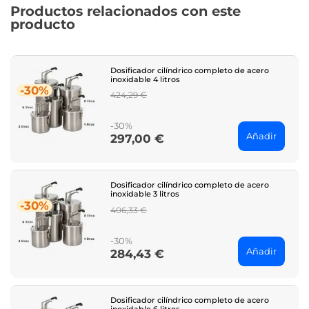
Productos relacionados con este
producto
Dosificador cilíndrico completo de acero
inoxidable 4 litros
-30%
Regular
424,29 €
price
-30%
Añadir
297,00 €
Price
Dosificador cilíndrico completo de acero
inoxidable 3 litros
-30%
Regular
406,33 €
price
-30%
Añadir
284,43 €
Price
Dosificador cilíndrico completo de acero
inoxidable 6 litros