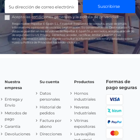
Suscribirse
Acepto las
condiciones generales
y la
política de privacidad
Responsable:
PepeBar E-Spain S.L.
Finalidad:
Respuesta de consulta, envío de emails
informativos, opiniones de usuarios.
Legitimación:
Su consentimiento.
Destinatarios:
Sus
datos se guardan en los servidores de PepeBar E-Spain SL y asociados, acogido al acuerdo
de seguridad EU-US Privacy.
Derechos:
acceder, rectificar, limitar y suprimir tus
datos.
Información adicional:
Puede consultar la información adicional y detallada sobre
nuestra Política de Privacidad haciendo
click aquí.
Formas de
Nuestra
Su cuenta
Productos
pago seguras
empresa
Datos
Hornos
Entrega y
personales
industriales
Envío
Historial de
Neveras
Metodos de
pedidos
Industriales
pago
Factura por
Vitrinas
Garantía
abono
expositoras
Devoluciones
Direcciones
Lavavajillas
industrial