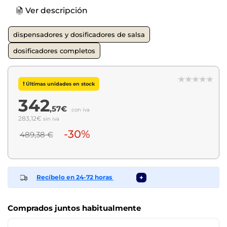
Ver descripción
dispensadores y dosificadores de salsa
dosificadores completos
Últimas unidades en stock
342
,57€
con iva
283,12€
sin iva
-30%
489,38 €
Recíbelo en 24-72 horas
+
Comprados juntos habitualmente