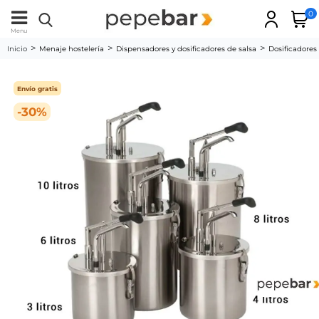
0
Menu
Inicio
Menaje hostelería
Dispensadores y dosificadores de salsa
Dosificadores
Envío gratis
-30%