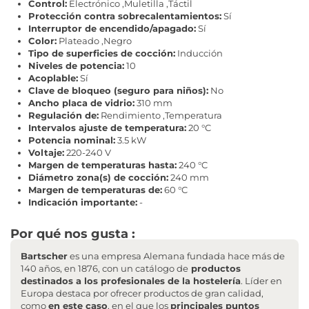
Control:
Electrónico ,Muletilla ,Táctil
Protección contra sobrecalentamientos:
Sí
Interruptor de encendido/apagado:
Sí
Color:
Plateado ,Negro
Tipo de superficies de cocción:
Inducción
Niveles de potencia:
10
Acoplable:
Sí
Clave de bloqueo (seguro para niños):
No
Ancho placa de vidrio:
310 mm
Regulación de:
Rendimiento ,Temperatura
Intervalos ajuste de temperatura:
20 °C
Potencia nominal:
3.5 kW
Voltaje:
220-240 V
Margen de temperaturas hasta:
240 °C
Diámetro zona(s) de cocción:
240 mm
Margen de temperaturas de:
60 °C
Indicación importante:
-
Por qué nos gusta :
Bartscher
es una empresa Alemana fundada hace más de
140 años, en 1876, con un catálogo de
productos
destinados a los profesionales de la hostelería
. Líder en
Europa destaca por ofrecer productos de gran calidad,
como
en este caso
, en el que los
principales puntos