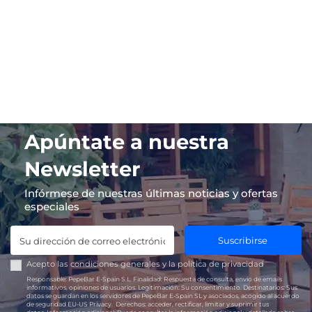
Apúntate a nuestra
Newsletter
Infórmese de nuestras últimas noticias y ofertas
especiales
Suscribirse
Acepto las
condiciones generales
y la
política de privacidad
Responsable:
PepeBar E-Spain S.L.
Finalidad:
Respuesta de consulta, envío de emails
informativos, opiniones de usuarios.
Legitimación:
Su consentimiento.
Destinatarios:
Sus
datos se guardan en los servidores de PepeBar E-Spain SL y asociados, acogido al acuerdo
de seguridad EU-US Privacy.
Derechos:
acceder, rectificar, limitar y suprimir tus