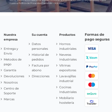
datos.
Información adicional:
Puede consultar la información adicional y detallada sobre
nuestra Política de Privacidad haciendo
click aquí.
Formas de
Nuestra
Su cuenta
Productos
pago seguras
empresa
Datos
Hornos
Entrega y
personales
industriales
Envío
Historial de
Neveras
Metodos de
pedidos
Industriales
pago
Factura por
Vitrinas
Garantía
abono
expositoras
Devoluciones
Direcciones
Lavavajillas
industrial
Nosotros
Cocinas
Centro de
Industriales
Soporte
Mobiliario
Marcas
hostelería