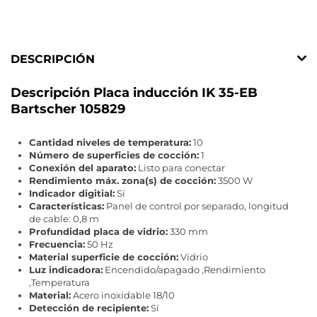
DESCRIPCIÓN
Descripción Placa inducción IK 35-EB
Bartscher 105829
Cantidad niveles de temperatura:
10
Número de superficies de cocción:
1
Conexión del aparato:
Listo para conectar
Rendimiento máx. zona(s) de cocción:
3500 W
Indicador digitial:
Sí
Características:
Panel de control por separado, longitud
de cable: 0,8 m
Profundidad placa de vidrio:
330 mm
Frecuencia:
50 Hz
Material superficie de cocción:
Vidrio
Luz indicadora:
Encendido/apagado ,Rendimiento
,Temperatura
Material:
Acero inoxidable 18/10
Detección de recipiente:
Sí