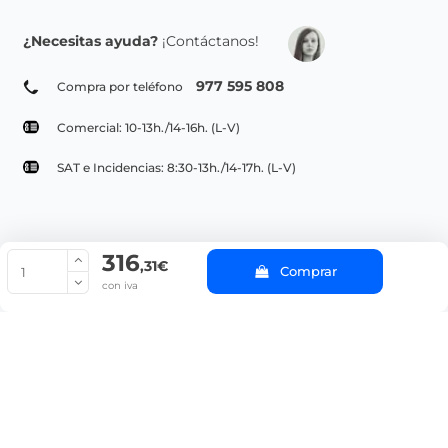
¿Necesitas ayuda?
¡Contáctanos!
977 595 808
Compra por teléfono
Comercial: 10-13h./14-16h. (L-V)
SAT e Incidencias: 8:30-13h./14-17h. (L-V)
316
© Copyright 2022 PepeBar.com |
Política de cookies |
Aviso legal y
,31€
Comprar
Condiciones generales de compra |
Blog
con iva