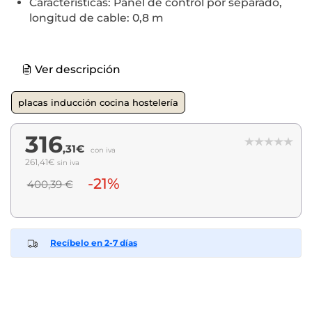
Características: Panel de control por separado,
longitud de cable: 0,8 m
Ver descripción
placas inducción cocina hostelería
316
,31€
con iva
261,41€
sin iva
-21%
400,39 €
Recíbelo en 2-7 días