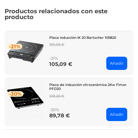
Productos relacionados con este
producto
Placa inducción IK 20 Bartscher 105820
Regular
133,03 €
-21%
price
-21%
Añadir
105,09 €
Price
Placa de inducción vitrocerámica 2Kw Fimar
PFD20
-30%
Regular
128,26 €
price
-30%
Añadir
89,78 €
Price