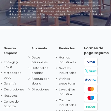
Responsable:
PepeBar E-Spain S.L.
Finalidad:
Respuesta de consulta, envío de emails
informativos, opiniones de usuarios.
Legitimación:
Su consentimiento.
Destinatarios:
Sus
datos se guardan en los servidores de PepeBar E-Spain SL y asociados, acogido al acuerdo
de seguridad EU-US Privacy.
Derechos:
acceder, rectificar, limitar y suprimir tus
datos.
Información adicional:
Puede consultar la información adicional y detallada sobre
nuestra Política de Privacidad haciendo
click aquí.
Formas de
Nuestra
Su cuenta
Productos
pago seguras
empresa
Datos
Hornos
Entrega y
personales
industriales
Envío
Historial de
Neveras
Metodos de
pedidos
Industriales
pago
Factura por
Vitrinas
Garantía
abono
expositoras
Devoluciones
Direcciones
Lavavajillas
industrial
Nosotros
Cocinas
Centro de
Industriales
Soporte
Mobiliario