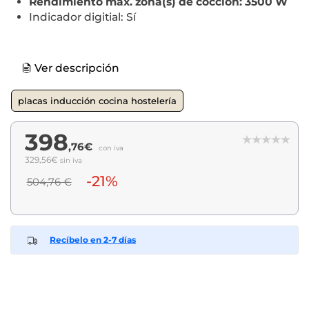
Rendimiento máx. zona(s) de cocción: 3500 W
Indicador digitial: Sí
Ver descripción
placas inducción cocina hostelería
398
,76€
con iva
329,56€
sin iva
-21%
504,76 €
Recíbelo en 2-7 días