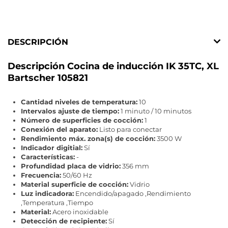
DESCRIPCIÓN
Descripción Cocina de inducción IK 35TC, XL
Bartscher 105821
Cantidad niveles de temperatura:
10
Intervalos ajuste de tiempo:
1 minuto / 10 minutos
Número de superficies de cocción:
1
Conexión del aparato:
Listo para conectar
Rendimiento máx. zona(s) de cocción:
3500 W
Indicador digitial:
Sí
Características:
-
Profundidad placa de vidrio:
356 mm
Frecuencia:
50/60 Hz
Material superficie de cocción:
Vidrio
Luz indicadora:
Encendido/apagado ,Rendimiento
,Temperatura ,Tiempo
Material:
Acero inoxidable
Detección de recipiente:
Sí