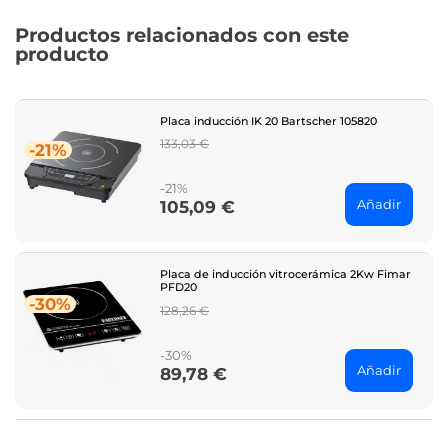
Productos relacionados con este
producto
Placa inducción IK 20 Bartscher 105820
Regular
133,03 €
-21%
price
-21%
Añadir
105,09 €
Price
Placa de inducción vitrocerámica 2Kw Fimar
PFD20
-30%
Regular
128,26 €
price
-30%
Añadir
89,78 €
Price