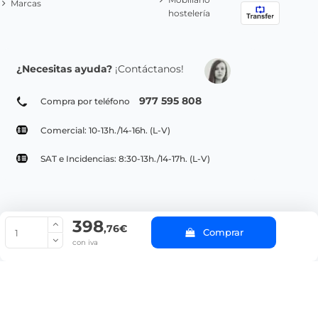
Marcas
hostelería
¿Necesitas ayuda?
¡Contáctanos!
977 595 808
Compra por teléfono
Comercial: 10-13h./14-16h. (L-V)
SAT e Incidencias: 8:30-13h./14-17h. (L-V)
398
© Copyright 2022 PepeBar.com |
Política de cookies |
Aviso legal y
,76€
Comprar
Condiciones generales de compra |
Blog
con iva