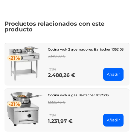
Productos relacionados con este
producto
Cocina wok 2 quemadores Bartscher 1052103
Regular
3.149,69 €
-21%
price
-21%
Añadir
2.488,26 €
Price
Cocina wok a gas Bartscher 1052303
Regular
1.559,46 €
-21%
price
-21%
Añadir
1.231,97 €
Price