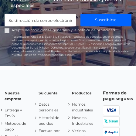
especiales
Suscribirse
Acepto las
condiciones generales
y la
política de privacidad
Responsable:
PepeBar E-Spain S.L.
Finalidad:
Respuesta de consulta, envío de emails
informativos, opiniones de usuarios.
Legitimación:
Su consentimiento.
Destinatarios:
Sus
datos se guardan en los servidores de PepeBar E-Spain SL y asociados, acogido al acuerdo
de seguridad EU-US Privacy.
Derechos:
acceder, rectificar, limitar y suprimir tus
datos.
Información adicional:
Puede consultar la información adicional y detallada sobre
nuestra Política de Privacidad haciendo
click aquí.
Formas de
Nuestra
Su cuenta
Productos
pago seguras
empresa
Datos
Hornos
Entrega y
personales
industriales
Envío
Historial de
Neveras
Metodos de
pedidos
Industriales
pago
Factura por
Vitrinas