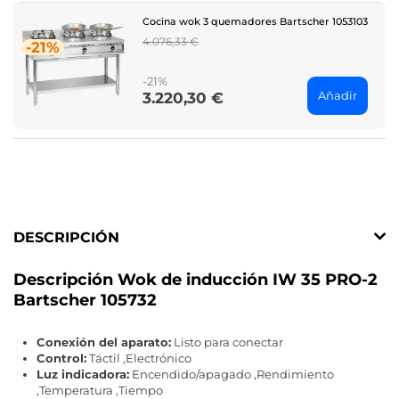
Cocina wok 3 quemadores Bartscher 1053103
Regular
4.076,33 €
-21%
price
-21%
Añadir
3.220,30 €
Price
DESCRIPCIÓN
Descripción Wok de inducción IW 35 PRO-2
Bartscher 105732
Conexión del aparato:
Listo para conectar
Control:
Táctil ,Electrónico
Luz indicadora:
Encendido/apagado ,Rendimiento
,Temperatura ,Tiempo