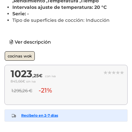
,Rendimiento ,Temperatura ,Tiempo
Intervalos ajuste de temperatura: 20 °C
Serie: -
Tipo de superficies de cocción: Inducción
Ver descripción
cocinas wok
1023
,25€
con iva
845,66€
sin iva
-21%
1.295,26 €
Recíbelo en 2-7 días