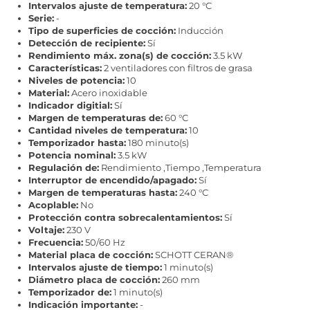
Intervalos ajuste de temperatura:
20 °C
Serie:
-
Tipo de superficies de cocción:
Inducción
Detección de recipiente:
Sí
Rendimiento máx. zona(s) de cocción:
3.5 kW
Características:
2 ventiladores con filtros de grasa
Niveles de potencia:
10
Material:
Acero inoxidable
Indicador digitial:
Sí
Margen de temperaturas de:
60 °C
Cantidad niveles de temperatura:
10
Temporizador hasta:
180 minuto(s)
Potencia nominal:
3.5 kW
Regulación de:
Rendimiento ,Tiempo ,Temperatura
Interruptor de encendido/apagado:
Sí
Margen de temperaturas hasta:
240 °C
Acoplable:
No
Protección contra sobrecalentamientos:
Sí
Voltaje:
230 V
Frecuencia:
50/60 Hz
Material placa de cocción:
SCHOTT CERAN®
Intervalos ajuste de tiempo:
1 minuto(s)
Diámetro placa de cocción:
260 mm
Temporizador de:
1 minuto(s)
Indicación importante:
-