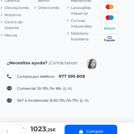
Garantía
abono
expositoras
Devoluciones
Direcciones
Lavavajillas
industrial
Nosotros
Cocinas
Centro de
Industriales
Soporte
Mobiliario
Marcas
hostelería
¿Necesitas ayuda?
¡Contáctanos!
977 595 808
Compra por teléfono
Comercial: 10-13h./14-16h. (L-V)
SAT e Incidencias: 8:30-13h./14-17h. (L-V)
1023
© Copyright 2022 PepeBar.com |
Política de cookies |
Aviso legal y
,25€
Comprar
Condiciones generales de compra |
Blog