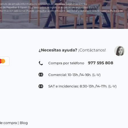
 envío de emails informativos, opiniones de usuarios.
Legitimación:
Su
res de PepeBar E-Spain SL y asociados, acogido al acuerdo de seguridad EU-US
formación adicional:
Puede consultar la información adicional y detallada sobre nuestra Política de
¿Necesitas ayuda?
¡Contáctanos!
977 595 808
Compra por teléfono
Comercial: 10-13h./14-16h. (L-V)
SAT e Incidencias: 8:30-13h./14-17h. (L-V)
de compra |
Blog