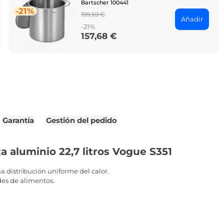
Bartscher 100441
-21%
Regular
199,59 €
Añadir
price
-21%
157,68 €
Price
Garantía
Gestión del pedido
a aluminio 22,7 litros Vogue S351
a distribución uniforme del calor.
des de alimentos.