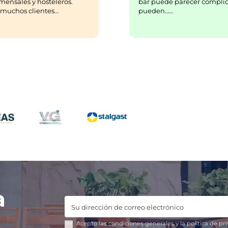
bar puede parecer complic
mensales y hosteleros.
pueden……
uchos clientes...
a
Acepto las
condiciones generales
y la
política de pr