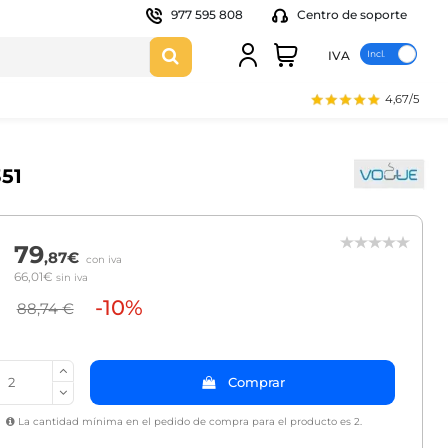
977 595 808
Centro de soporte
IVA
4,67/5
351
79
,87€
con iva
66,01€
sin iva
-10%
88,74 €
Comprar
La cantidad mínima en el pedido de compra para el producto es 2.