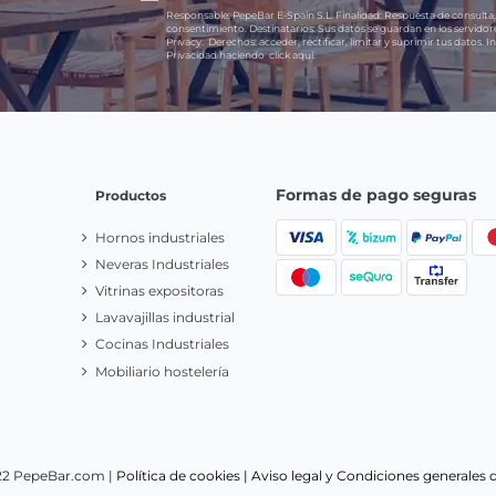
Responsable:
PepeBar E-Spain S.L.
Finalidad:
Respuesta de consulta,
consentimiento.
Destinatarios:
Sus datos se guardan en los servido
Privacy.
Derechos:
acceder, rectificar, limitar y suprimir tus datos.
In
Privacidad haciendo
click aquí.
Formas de pago seguras
Productos
Hornos industriales
Neveras Industriales
Vitrinas expositoras
Lavavajillas industrial
Cocinas Industriales
Mobiliario hostelería
22 PepeBar.com |
Política de cookies |
Aviso legal y Condiciones generales 