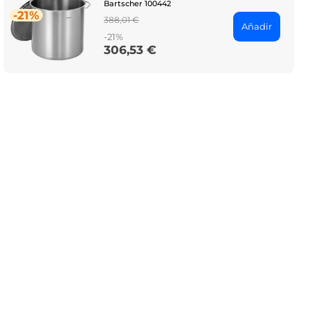
Bartscher 100442
-21%
Regular
388,01 €
Añadir
price
-21%
306,53 €
Price