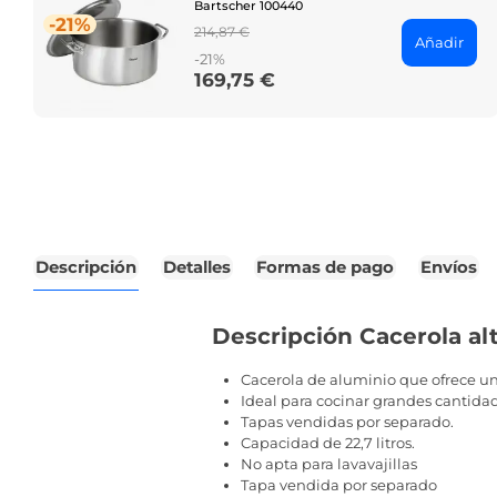
Bartscher 100440
-21%
Regular
214,87 €
Añadir
price
-21%
169,75 €
Price
Descripción
Detalles
Formas de pago
Envíos
Descripción Cacerola alt
Cacerola de aluminio que ofrece un
Ideal para cocinar grandes cantida
Tapas vendidas por separado.
Capacidad de 22,7 litros.
No apta para lavavajillas
Tapa vendida por separado