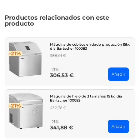
Productos relacionados con este
producto
Máquina de cubitos en dado producción 15kg
día Bartscher 100083
-21%
Regular
388,01 €
price
-21%
Añadir
306,53 €
Price
Máquina de hielo de 3 tamaños 15 kg día
Bartscher 100082
-21%
Regular
432,76 €
price
-21%
Añadir
341,88 €
Price