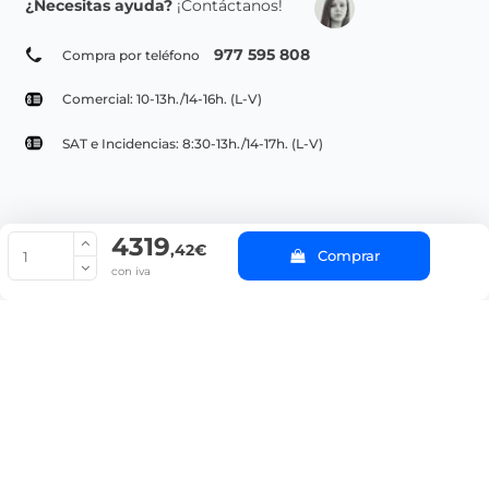
¿Necesitas ayuda?
¡Contáctanos!
977 595 808
Compra por teléfono
Comercial: 10-13h./14-16h. (L-V)
SAT e Incidencias: 8:30-13h./14-17h. (L-V)
4319
© Copyright 2022 PepeBar.com |
Política de cookies |
Aviso legal y
,42€
Comprar
Condiciones generales de compra |
Blog
con iva