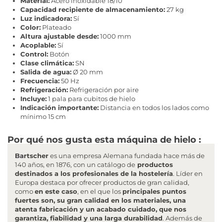
Material:
Acero inoxidable 18/10
Capacidad recipiente de almacenamiento:
27 kg
Luz indicadora:
Sí
Color:
Plateado
Altura ajustable desde:
1000 mm
Acoplable:
Sí
Control:
Botón
Clase climática:
SN
Salida de agua:
Ø 20 mm
Frecuencia:
50 Hz
Refrigeración:
Refrigeración por aire
Incluye:
1 pala para cubitos de hielo
Indicación importante:
Distancia en todos los lados como
mínimo 15 cm
Por qué nos gusta esta máquina de hielo :
Bartscher
es una empresa Alemana fundada hace más de
140 años, en 1876, con un catálogo de
productos
destinados a los profesionales de la hostelería
. Líder en
Europa destaca por ofrecer productos de gran calidad,
como
en este caso
, en el que los
principales puntos
fuertes son, su gran calidad en los materiales, una
atenta fabricación y un acabado cuidado, que nos
garantiza, fiabilidad y una larga durabilidad
. Además de