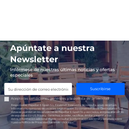
Apúntate a nuestra
Newsletter
Infórmese de nuestras últimas noticias y ofertas
especiales
Suscribirse
Acepto las
condiciones generales
y la
política de privacidad
Responsable:
PepeBar E-Spain S.L.
Finalidad:
Respuesta de consulta, envío de emails
informativos, opiniones de usuarios.
Legitimación:
Su consentimiento.
Destinatarios:
Sus
datos se guardan en los servidores de PepeBar E-Spain SL y asociados, acogido al acuerdo
de seguridad EU-US Privacy.
Derechos:
acceder, rectificar, limitar y suprimir tus
datos.
Información adicional:
Puede consultar la información adicional y detallada sobre
nuestra Política de Privacidad haciendo
click aquí.