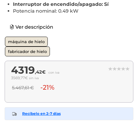
Interruptor de encendido/apagado: Sí
Potencia nominal: 0.49 kW
Ver descripción
máquina de hielo
fabricador de hielo
4319
,42€
con iva
3569,77€
sin iva
-21%
5.467,61 €
Recíbelo en 2-7 días