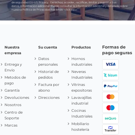
de seguridad EU-US Privacy.
Derechos:
acceder, rectificar, limitar y suprimir tus
datos.
Información adicional:
Puede consultar la información adicional y detallada sobre
nuestra Política de Privacidad haciendo
click aquí.
Formas de
Nuestra
Su cuenta
Productos
pago seguras
empresa
Datos
Hornos
Entrega y
personales
industriales
Envío
Historial de
Neveras
Metodos de
pedidos
Industriales
pago
Factura por
Vitrinas
Garantía
abono
expositoras
Devoluciones
Direcciones
Lavavajillas
industrial
Nosotros
Cocinas
Centro de
Industriales
Soporte
Mobiliario
Marcas
hostelería