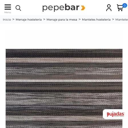
0
Menu
Inicio
Menaje hostelería
Menaje para la mesa
Manteles hostelería
Manteles