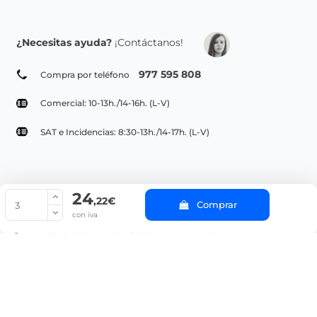
¿Necesitas ayuda?
¡Contáctanos!
977 595 808
Compra por teléfono
Comercial: 10-13h./14-16h. (L-V)
SAT e Incidencias: 8:30-13h./14-17h. (L-V)
24
© Copyright 2022 PepeBar.com |
Política de cookies |
Aviso legal y
,22€
Comprar
Condiciones generales de compra |
Blog
con iva
La cantidad mínima en el pedido de compra para el producto es 3.