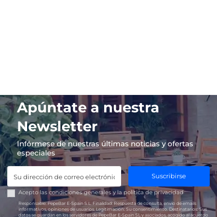
Apúntate a nuestra
Newsletter
Infórmese de nuestras últimas noticias y ofertas
especiales
Suscribirse
Acepto las
condiciones generales
y la
política de privacidad
Responsable:
PepeBar E-Spain S.L.
Finalidad:
Respuesta de consulta, envío de emails
informativos, opiniones de usuarios.
Legitimación:
Su consentimiento.
Destinatarios:
Sus
datos se guardan en los servidores de PepeBar E-Spain SL y asociados, acogido al acuerdo