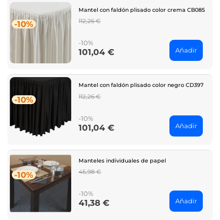
Mantel con faldón plisado color crema CB085
Regular
112,26 €
-10%
price
-10%
Añadir
101,04 €
Price
Mantel con faldón plisado color negro CD397
Regular
112,26 €
-10%
price
-10%
Añadir
101,04 €
Price
Manteles individuales de papel
Regular
45,98 €
-10%
price
-10%
Añadir
41,38 €
Price