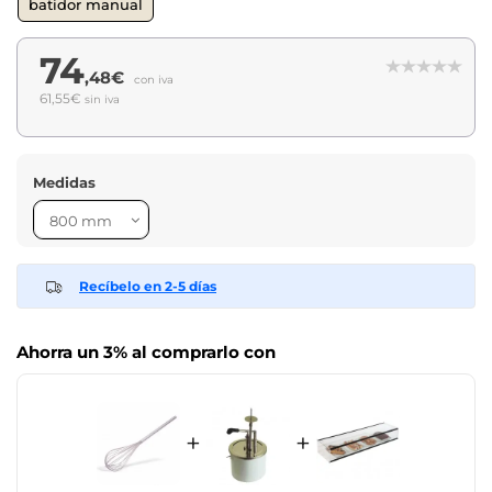
batidor manual
74
,48€
con iva
61,55€
sin iva
Medidas
Recíbelo en 2-5 días
Ahorra un 3% al comprarlo con
+
+