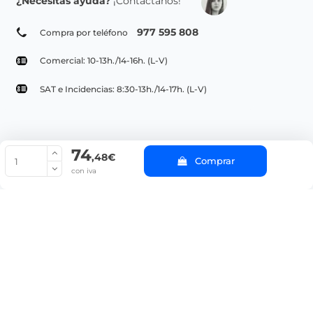
¿Necesitas ayuda?
¡Contáctanos!
977 595 808
Compra por teléfono
Comercial: 10-13h./14-16h. (L-V)
SAT e Incidencias: 8:30-13h./14-17h. (L-V)
74
© Copyright 2022 PepeBar.com |
Política de cookies |
Aviso legal y
,48€
Comprar
Condiciones generales de compra |
Blog
con iva