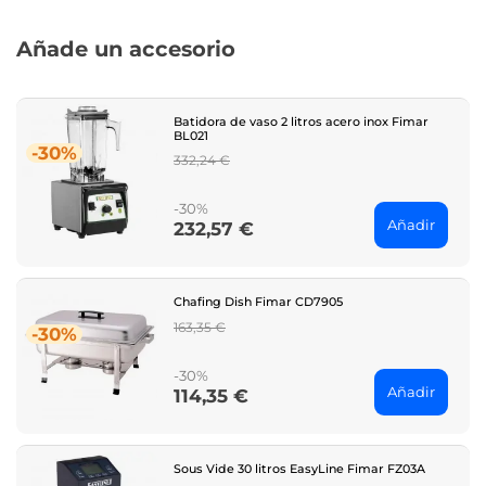
Añade un accesorio
Batidora de vaso 2 litros acero inox Fimar
BL021
-30%
Regular
332,24 €
price
-30%
Añadir
232,57 €
Price
Chafing Dish Fimar CD7905
Regular
163,35 €
-30%
price
-30%
Añadir
114,35 €
Price
Sous Vide 30 litros EasyLine Fimar FZ03A