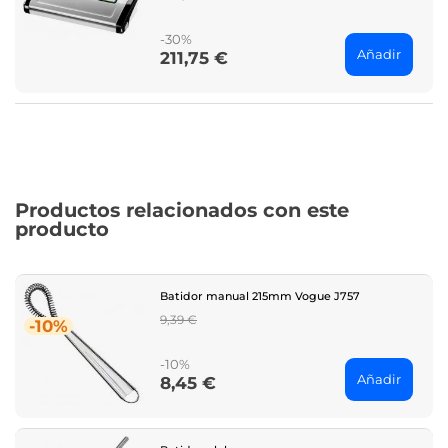
price
-30%
Añadir
211,75 €
Price
Productos relacionados con este
producto
Batidor manual 215mm Vogue J757
Regular
9,39 €
-10%
price
-10%
Añadir
8,45 €
Price