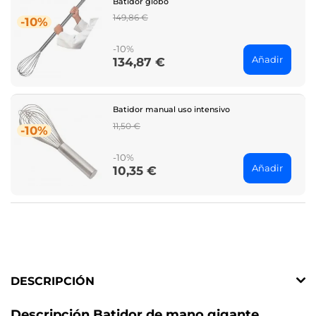
Batidor globo
Regular
149,86 €
-10%
price
-10%
Añadir
134,87 €
Price
Batidor manual uso intensivo
Regular
11,50 €
-10%
price
-10%
Añadir
10,35 €
Price
DESCRIPCIÓN
Descripción Batidor de mano gigante