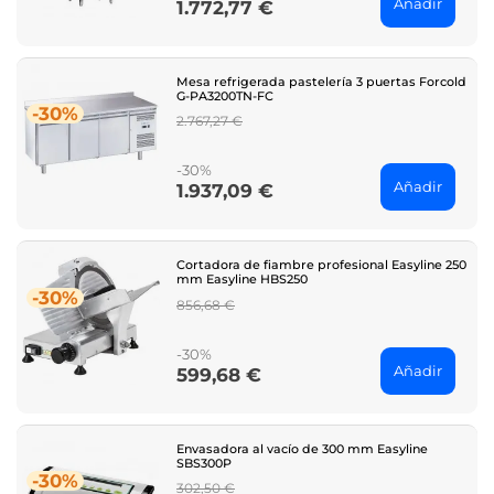
Añadir
1.772,77 €
Price
Mesa refrigerada pastelería 3 puertas Forcold
G-PA3200TN-FC
-30%
Regular
2.767,27 €
price
-30%
Añadir
1.937,09 €
Price
Cortadora de fiambre profesional Easyline 250
mm Easyline HBS250
-30%
Regular
856,68 €
price
-30%
Añadir
599,68 €
Price
Envasadora al vacío de 300 mm Easyline
SBS300P
-30%
Regular
302,50 €