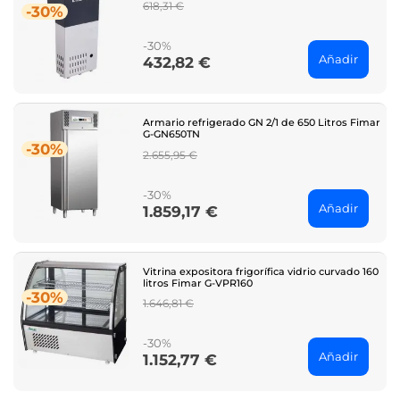
Regular
618,31 €
-30%
price
-30%
Añadir
432,82 €
Price
Armario refrigerado GN 2/1 de 650 Litros Fimar
G-GN650TN
-30%
Regular
2.655,95 €
price
-30%
Añadir
1.859,17 €
Price
Vitrina expositora frigorífica vidrio curvado 160
litros Fimar G-VPR160
-30%
Regular
1.646,81 €
price
-30%
Añadir
1.152,77 €
Price