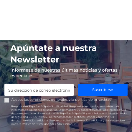
Apúntate a nuestra
Newsletter
Infórmese de nuestras últimas noticias y ofertas
especiales
Suscribirse
Acepto las
condiciones generales
y la
política de privacidad
Responsable:
PepeBar E-Spain S.L.
Finalidad:
Respuesta de consulta, envío de emails
informativos, opiniones de usuarios.
Legitimación:
Su consentimiento.
Destinatarios:
Sus
datos se guardan en los servidores de PepeBar E-Spain SL y asociados, acogido al acuerdo
de seguridad EU-US Privacy.
Derechos:
acceder, rectificar, limitar y suprimir tus
datos.
Información adicional:
Puede consultar la información adicional y detallada sobre
nuestra Política de Privacidad haciendo
click aquí.