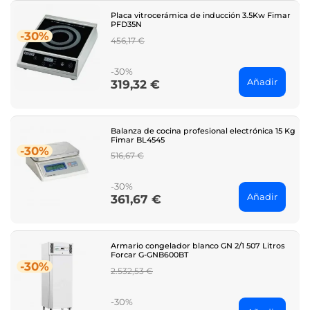
Placa vitrocerámica de inducción 3.5Kw Fimar
PFD35N
-30%
Regular
456,17 €
price
-30%
Añadir
319,32 €
Price
Balanza de cocina profesional electrónica 15 Kg
Fimar BL4545
-30%
Regular
516,67 €
price
-30%
Añadir
361,67 €
Price
Armario congelador blanco GN 2/1 507 Litros
Forcar G-GNB600BT
-30%
Regular
2.532,53 €
price
-30%