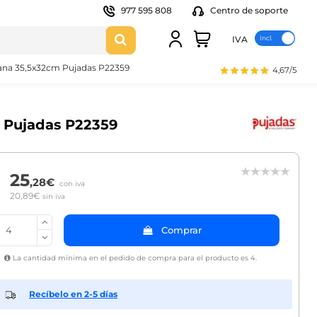
977 595 808
Centro de soporte
IVA
tana 35,5x32cm Pujadas P22359
4,67/5
 Pujadas P22359
25
,28€
con iva
20,89€
sin iva
Comprar
La cantidad mínima en el pedido de compra para el producto es 4.
Recíbelo en 2-5 días