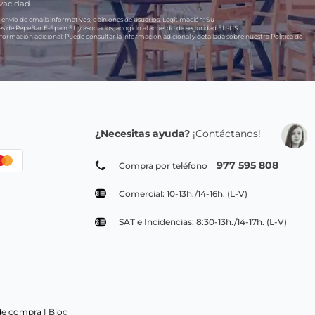
ivacidad
 envío de emails informativos, opiniones de usuarios.
Legitimación:
Su
res de PepeBar E-Spain SL y asociados, acogido al acuerdo de seguridad EU-US
formación adicional:
Puede consultar la información adicional y detallada sobre nuestra Política de
¿Necesitas ayuda?
¡Contáctanos!
977 595 808
Compra por teléfono
Comercial: 10-13h./14-16h. (L-V)
SAT e Incidencias: 8:30-13h./14-17h. (L-V)
de compra |
Blog