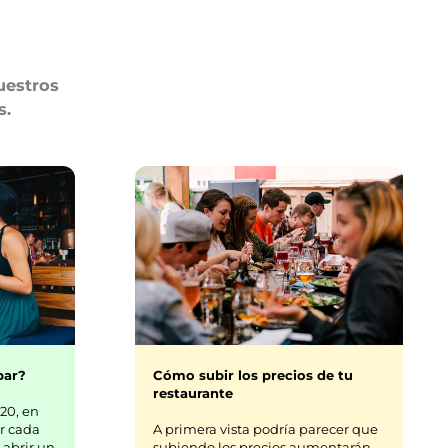
uestros
s.
bar?
Cómo subir los precios de tu
restaurante
20, en
r cada
A primera vista podría parecer que
 abrir un
subiendo los precios aumentarán