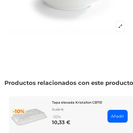
Productos relacionados con este product
Tapa elevada Kristallon CB751
Regular
11,48 €
-10%
price
Añadir
-10%
10,33 €
Price