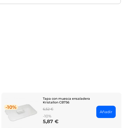
Tapa con muesca ensaladera
Kristallon CB756
-10%
Regular
6,52 €
Añadir
price
-10%
5,87 €
Price