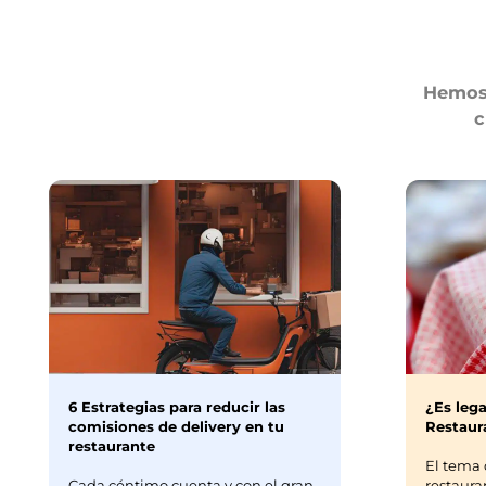
Hemos 
c
6 Estrategias para reducir las
¿Es lega
comisiones de delivery en tu
Restaura
restaurante
El tema 
Cada céntimo cuenta y con el gran
restaura