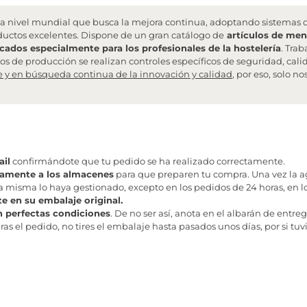
a nivel mundial que busca la mejora continua, adoptando sistemas 
ductos excelentes. Dispone de un gran catálogo de
artículos de men
cados especialmente para los profesionales de la hostelería
. Tra
s de producción se realizan controles específicos de seguridad, calid
e y en búsqueda continua de la innovación y calidad
, por eso, solo no
il
confirmándote que tu pedido se ha realizado correctamente.
tamente a los almacenes
para que preparen tu compra. Una vez la age
misma lo haya gestionado, excepto en los pedidos de 24 horas, en los
te en su embalaje original.
n perfectas condiciones
. De no ser así, anota en el albarán de entreg
as el pedido, no tires el embalaje hasta pasados unos días, por si tuv