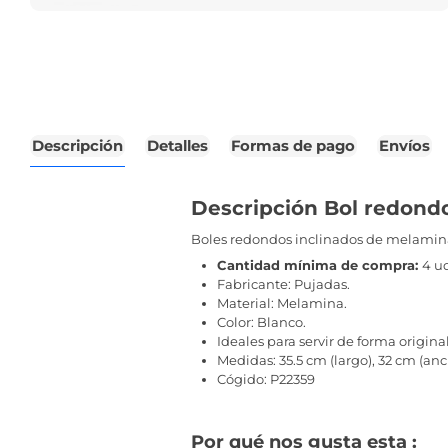
Descripción
Detalles
Formas de pago
Envíos
Descripción Bol redond
Boles redondos inclinados de melamina
Cantidad mínima de compra:
4 u
Fabricante: Pujadas.
Material: Melamina.
Color: Blanco.
Ideales para servir de forma origin
Medidas: 35.5 cm (largo), 32 cm (anch
Cógido: P22359
Por qué nos gusta esta :