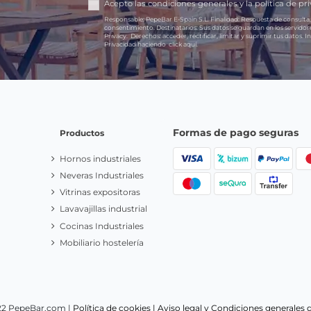
Acepto las
condiciones generales
y la
política de pr
Responsable:
PepeBar E-Spain S.L.
Finalidad:
Respuesta de consulta,
consentimiento.
Destinatarios:
Sus datos se guardan en los servido
Privacy.
Derechos:
acceder, rectificar, limitar y suprimir tus datos.
In
Privacidad haciendo
click aquí.
Formas de pago seguras
Productos
Hornos industriales
Neveras Industriales
Vitrinas expositoras
Lavavajillas industrial
Cocinas Industriales
Mobiliario hostelería
22 PepeBar.com |
Política de cookies |
Aviso legal y Condiciones generales 