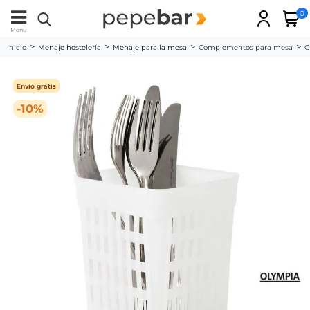
0
Menu
Inicio
Menaje hostelería
Menaje para la mesa
Complementos para mesa
C
Envío gratis
-10%