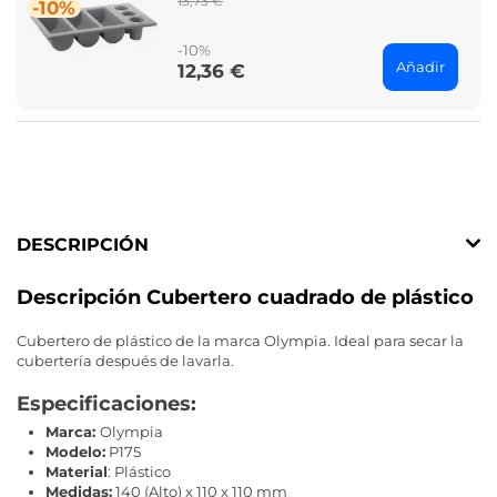
13,73 €
-10%
price
-10%
Añadir
12,36 €
Price
DESCRIPCIÓN
Descripción Cubertero cuadrado de plástico
Cubertero de plástico de la marca Olympia. Ideal para secar la
cubertería después de lavarla.
Especificaciones:
Marca:
Olympia
Modelo:
P175
Material
: Plástico
Medidas:
140 (Alto) x 110 x 110 mm