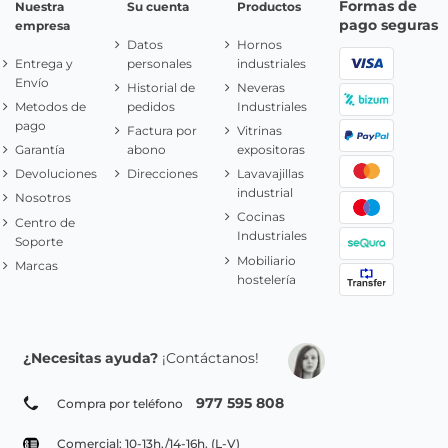
Formas de
Nuestra
Su cuenta
Productos
pago seguras
empresa
Datos
Hornos
Entrega y
personales
industriales
Envío
Historial de
Neveras
Metodos de
pedidos
Industriales
pago
Factura por
Vitrinas
Garantía
abono
expositoras
Devoluciones
Direcciones
Lavavajillas
industrial
Nosotros
Cocinas
Centro de
Industriales
Soporte
Mobiliario
Marcas
hostelería
¿Necesitas ayuda?
¡Contáctanos!
977 595 808
Compra por teléfono
Comercial: 10-13h./14-16h. (L-V)