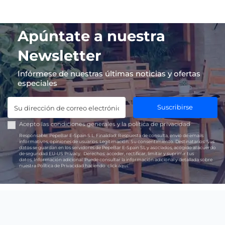
Apúntate a nuestra
Newsletter
Infórmese de nuestras últimas noticias y ofertas
especiales
Suscribirse
Acepto las
condiciones generales
y la
política de privacidad
Responsable:
PepeBar E-Spain S.L.
Finalidad:
Respuesta de consulta, envío de emails
informativos, opiniones de usuarios.
Legitimación:
Su consentimiento.
Destinatarios:
Sus
datos se guardan en los servidores de PepeBar E-Spain SL y asociados, acogido al acuerdo
de seguridad EU-US Privacy.
Derechos:
acceder, rectificar, limitar y suprimir tus
datos.
Información adicional:
Puede consultar la información adicional y detallada sobre
nuestra Política de Privacidad haciendo
click aquí.