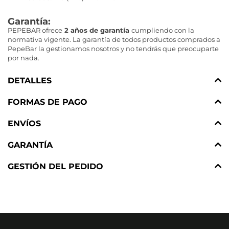
Garantía:
PEPEBAR ofrece
2 años de garantía
cumpliendo con la
normativa vigente. La garantía de todos productos comprados a
PepeBar la gestionamos nosotros y no tendrás que preocuparte
por nada.
DETALLES
FORMAS DE PAGO
ENVÍOS
GARANTÍA
GESTIÓN DEL PEDIDO