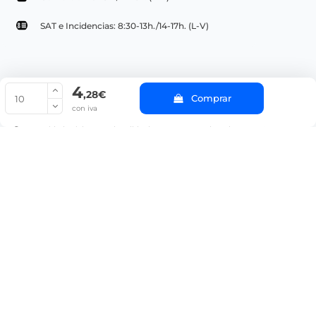
SAT e Incidencias: 8:30-13h./14-17h. (L-V)
4
© Copyright 2022 PepeBar.com |
Política de cookies |
Aviso legal y
,28€
Comprar
Condiciones generales de compra |
Blog
con iva
La cantidad mínima en el pedido de compra para el producto es 10.