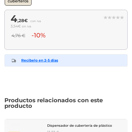
cuberteros
4
,28€
con iva
3,54€
sin iva
-10%
4,76 €
Recíbelo en 2-5 días
Productos relacionados con este
producto
Dispensador de cubertería de plástico
Regular