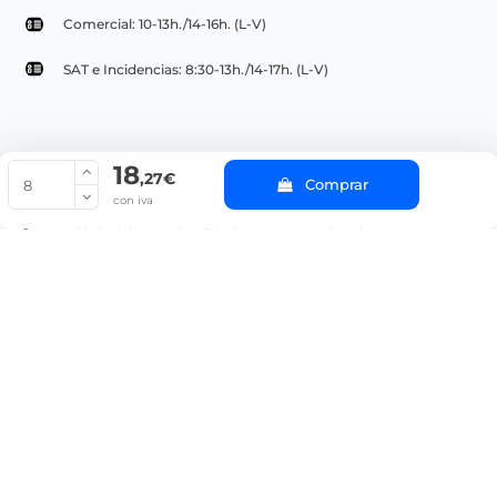
Comercial: 10-13h./14-16h. (L-V)
SAT e Incidencias: 8:30-13h./14-17h. (L-V)
18
© Copyright 2022 PepeBar.com |
Política de cookies |
Aviso legal y
,27€
Comprar
Condiciones generales de compra |
Blog
con iva
La cantidad mínima en el pedido de compra para el producto es 8.