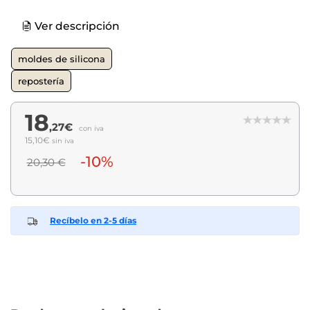
Ver descripción
moldes de silicona
repostería
18
,27€
con iva
15,10€
sin iva
-10%
20,30 €
Recíbelo en 2-5 días