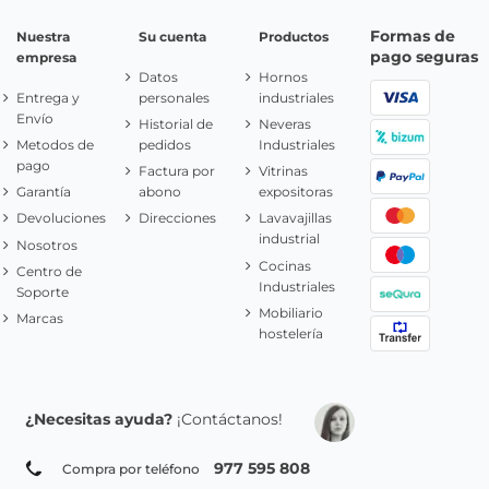
Formas de
Nuestra
Su cuenta
Productos
pago seguras
empresa
Datos
Hornos
Entrega y
personales
industriales
Envío
Historial de
Neveras
Metodos de
pedidos
Industriales
pago
Factura por
Vitrinas
Garantía
abono
expositoras
Devoluciones
Direcciones
Lavavajillas
industrial
Nosotros
Cocinas
Centro de
Industriales
Soporte
Mobiliario
Marcas
hostelería
¿Necesitas ayuda?
¡Contáctanos!
977 595 808
Compra por teléfono