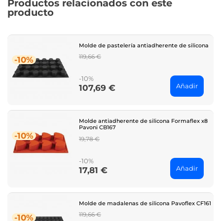
Productos relacionados con este
producto
Molde de pastelería antiadherente de silicona
Regular
119,66 €
-10%
price
-10%
Añadir
107,69 €
Price
Molde antiadherente de silicona Formaflex x8
Pavoni CB167
-10%
Regular
19,78 €
price
-10%
Añadir
17,81 €
Price
Molde de madalenas de silicona Pavoflex CF161
Regular
119,66 €
-10%