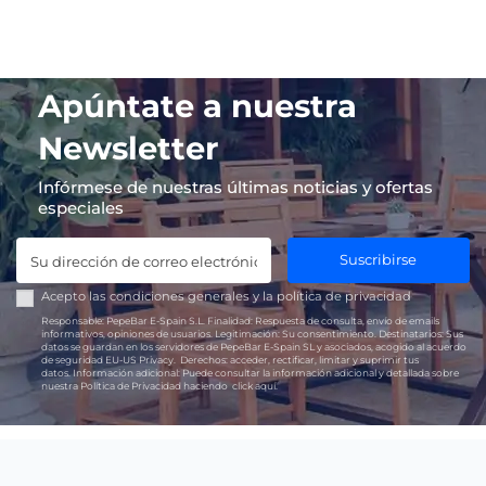
Apúntate a nuestra
Newsletter
Infórmese de nuestras últimas noticias y ofertas
especiales
Suscribirse
Acepto las
condiciones generales
y la
política de privacidad
Responsable:
PepeBar E-Spain S.L.
Finalidad:
Respuesta de consulta, envío de emails
informativos, opiniones de usuarios.
Legitimación:
Su consentimiento.
Destinatarios:
Sus
datos se guardan en los servidores de PepeBar E-Spain SL y asociados, acogido al acuerdo
de seguridad EU-US Privacy.
Derechos:
acceder, rectificar, limitar y suprimir tus
datos.
Información adicional:
Puede consultar la información adicional y detallada sobre
nuestra Política de Privacidad haciendo
click aquí.