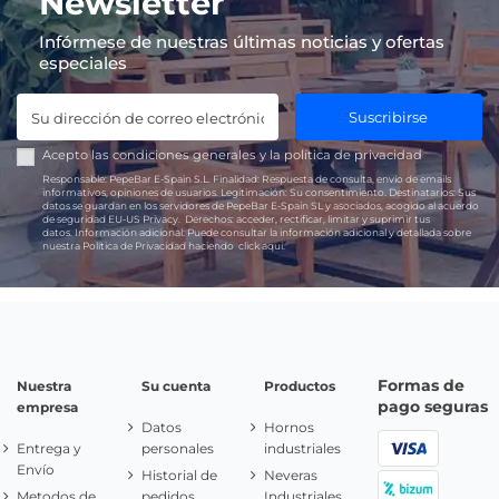
Newsletter
Infórmese de nuestras últimas noticias y ofertas
especiales
Suscribirse
Acepto las
condiciones generales
y la
política de privacidad
Responsable:
PepeBar E-Spain S.L.
Finalidad:
Respuesta de consulta, envío de emails
informativos, opiniones de usuarios.
Legitimación:
Su consentimiento.
Destinatarios:
Sus
datos se guardan en los servidores de PepeBar E-Spain SL y asociados, acogido al acuerdo
de seguridad EU-US Privacy.
Derechos:
acceder, rectificar, limitar y suprimir tus
datos.
Información adicional:
Puede consultar la información adicional y detallada sobre
nuestra Política de Privacidad haciendo
click aquí.
Formas de
Nuestra
Su cuenta
Productos
pago seguras
empresa
Datos
Hornos
Entrega y
personales
industriales
Envío
Historial de
Neveras
Metodos de
pedidos
Industriales