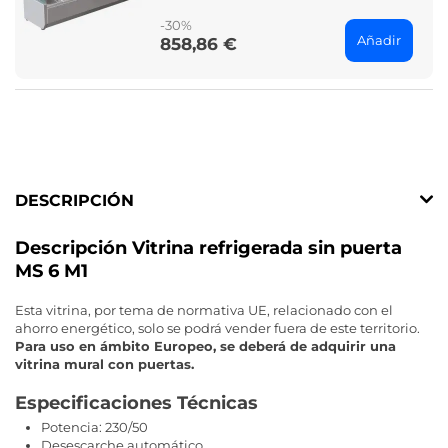
-30%
Añadir
858,86 €
Price
DESCRIPCIÓN
Descripción Vitrina refrigerada sin puerta
MS 6 M1
Esta vitrina, por tema de normativa UE, relacionado con el
ahorro energético, solo se podrá vender fuera de este territorio.
Para uso en ámbito Europeo, se deberá de adquirir una
vitrina mural con puertas.
Especificaciones Técnicas
Potencia: 230/50
Desescarche automático