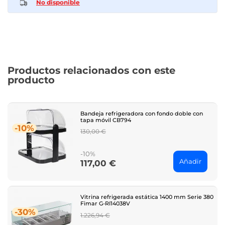
No disponible
Productos relacionados con este
producto
Bandeja refrigeradora con fondo doble con
tapa móvil CB794
-10%
Regular
130,00 €
price
-10%
Añadir
117,00 €
Price
Vitrina refrigerada estática 1400 mm Serie 380
Fimar G-RI14038V
-30%
Regular
1.226,94 €
price