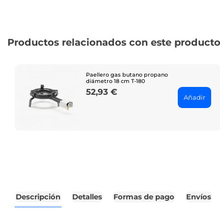
Productos relacionados con este product
Paellero gas butano propano
diámetro 18 cm T-180
52,93 €
Price
Añadir
Descripción
Detalles
Formas de pago
Envíos