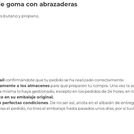
de goma con abrazaderas
es butano y propano.
il
confirmándote que tu pedido se ha realizado correctamente.
tamente a los almacenes
para que preparen tu compra. Una vez la age
misma lo haya gestionado, excepto en los pedidos de 24 horas, en los
te en su embalaje original.
n perfectas condiciones
. De no ser así, anota en el albarán de entreg
as el pedido, no tires el embalaje hasta pasados unos días, por si tuv