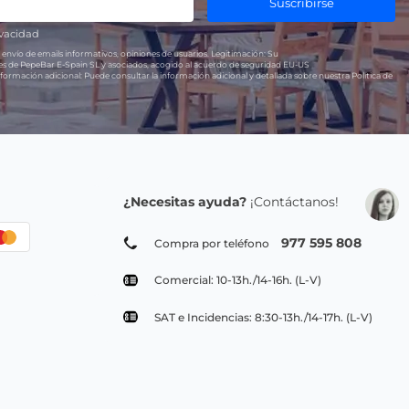
Suscribirse
ivacidad
 envío de emails informativos, opiniones de usuarios.
Legitimación:
Su
res de PepeBar E-Spain SL y asociados, acogido al acuerdo de seguridad EU-US
formación adicional:
Puede consultar la información adicional y detallada sobre nuestra Política de
¿Necesitas ayuda?
¡Contáctanos!
977 595 808
Compra por teléfono
Comercial: 10-13h./14-16h. (L-V)
SAT e Incidencias: 8:30-13h./14-17h. (L-V)