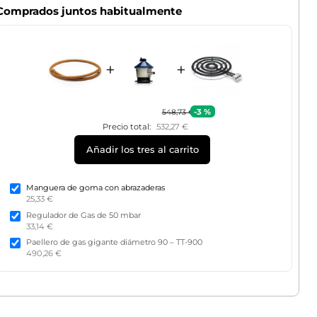
Comprados juntos habitualmente
+
+
-3 %
548,73 €
Precio total:
532,27 €
Añadir los tres al carrito
Manguera de goma con abrazaderas
25,33 €
Regulador de Gas de 50 mbar
33,14 €
Paellero de gas gigante diámetro 90 – TT-900
490,26 €