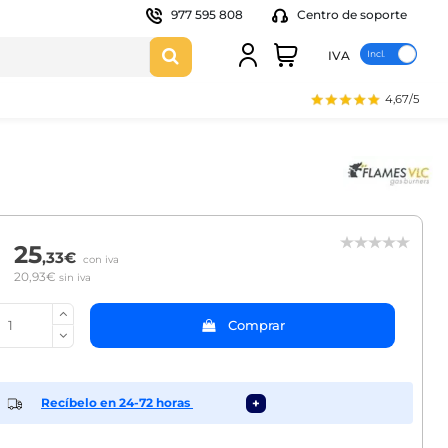
977 595 808
Centro de soporte
IVA
4,67/5
25
,33€
con iva
20,93€
sin iva
Comprar
Recíbelo en 24-72 horas
+