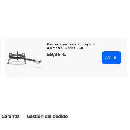
o
Paellero gas butano propano
diámetro 25 cm G-250
59,96 €
Price
Añadir
Garantía
Gestión del pedido