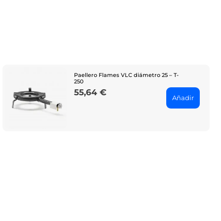
Paellero Flames VLC diámetro 25 – T-
250
55,64 €
Price
Añadir