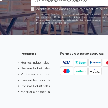
Acepto las
condiciones generales
y la
política de pr
Responsable:
PepeBar E-Spain S.L.
Finalidad:
Respuesta de consulta,
consentimiento.
Destinatarios:
Sus datos se guardan en los servido
Privacy.
Derechos:
acceder, rectificar, limitar y suprimir tus datos.
In
Privacidad haciendo
click aquí.
Formas de pago seguras
Productos
Hornos industriales
Neveras Industriales
Vitrinas expositoras
Lavavajillas industrial
Cocinas Industriales
Mobiliario hostelería