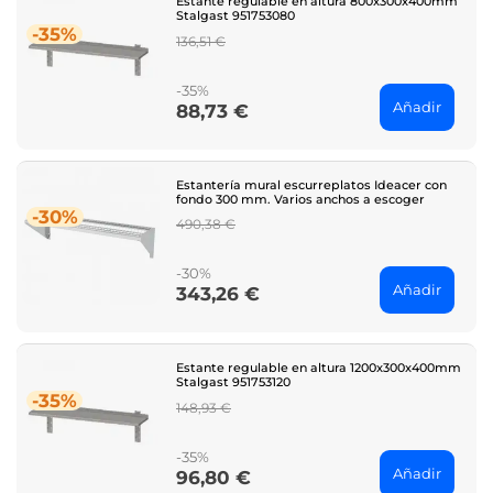
Estante regulable en altura 800x300x400mm
Stalgast 951753080
-35%
Regular
136,51 €
price
-35%
Añadir
88,73 €
Price
Estantería mural escurreplatos Ideacer con
fondo 300 mm. Varios anchos a escoger
-30%
Regular
490,38 €
price
-30%
Añadir
343,26 €
Price
Estante regulable en altura 1200x300x400mm
Stalgast 951753120
-35%
Regular
148,93 €
price
-35%
Añadir
96,80 €
Price