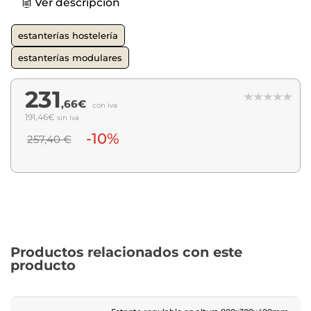
Ver descripción
estanterías hostelería
estanterías modulares
231
,66€
con iva
191,46€
sin iva
-10%
257,40 €
Productos relacionados con este
producto