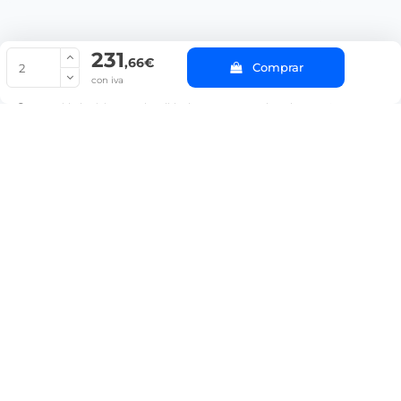
231
© Copyright 2022 PepeBar.com |
Política de cookies |
Aviso legal y
,66€
Comprar
Condiciones generales de compra |
Blog
con iva
La cantidad mínima en el pedido de compra para el producto es 2.