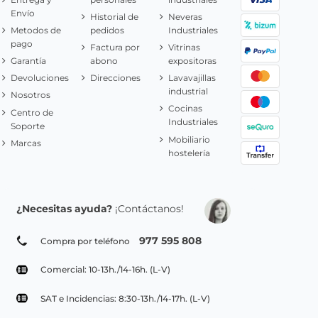
Envío
Historial de
Neveras
Metodos de
pedidos
Industriales
pago
Factura por
Vitrinas
Garantía
abono
expositoras
Devoluciones
Direcciones
Lavavajillas
industrial
Nosotros
Cocinas
Centro de
Industriales
Soporte
Mobiliario
Marcas
hostelería
¿Necesitas ayuda?
¡Contáctanos!
977 595 808
Compra por teléfono
Comercial: 10-13h./14-16h. (L-V)
SAT e Incidencias: 8:30-13h./14-17h. (L-V)