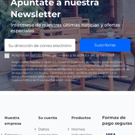
Apúntate a nuestra
Newsletter
Infórmese de nuestras últimas noticias y ofertas
especiales
Suscribirse
Acepto las
condiciones generales
y la
política de privacidad
Responsable:
PepeBar E-Spain S.L.
Finalidad:
Respuesta de consulta, envío de emails
informativos, opiniones de usuarios.
Legitimación:
Su consentimiento.
Destinatarios:
Sus
datos se guardan en los servidores de PepeBar E-Spain SL y asociados, acogido al acuerdo
de seguridad EU-US Privacy.
Derechos:
acceder, rectificar, limitar y suprimir tus
datos.
Información adicional:
Puede consultar la información adicional y detallada sobre
nuestra Política de Privacidad haciendo
click aquí.
Formas de
Nuestra
Su cuenta
Productos
pago seguras
empresa
Datos
Hornos
Entrega y
personales
industriales