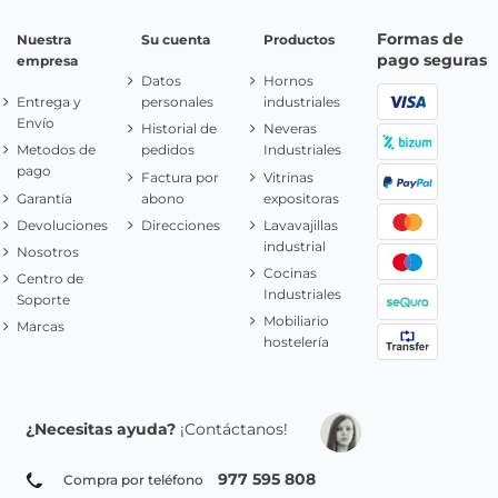
Formas de
Nuestra
Su cuenta
Productos
pago seguras
empresa
Datos
Hornos
Entrega y
personales
industriales
Envío
Historial de
Neveras
Metodos de
pedidos
Industriales
pago
Factura por
Vitrinas
Garantía
abono
expositoras
Devoluciones
Direcciones
Lavavajillas
industrial
Nosotros
Cocinas
Centro de
Industriales
Soporte
Mobiliario
Marcas
hostelería
¿Necesitas ayuda?
¡Contáctanos!
977 595 808
Compra por teléfono