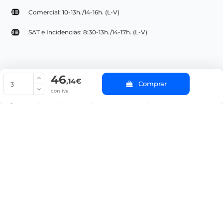
Comercial: 10-13h./14-16h. (L-V)
SAT e Incidencias: 8:30-13h./14-17h. (L-V)
46
© Copyright 2022 PepeBar.com |
Política de cookies |
Aviso legal y
,14€
Comprar
Condiciones generales de compra |
Blog
con iva
La cantidad mínima en el pedido de compra para el producto es 3.