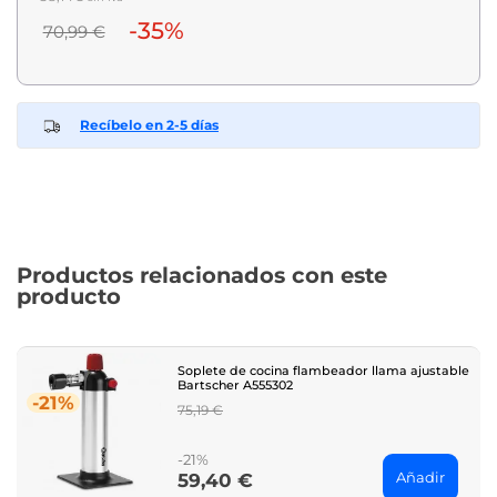
-35%
70,99 €
Recíbelo en 2-5 días
Productos relacionados con este
producto
Soplete de cocina flambeador llama ajustable
Bartscher A555302
-21%
Regular
75,19 €
price
-21%
Añadir
59,40 €
Price