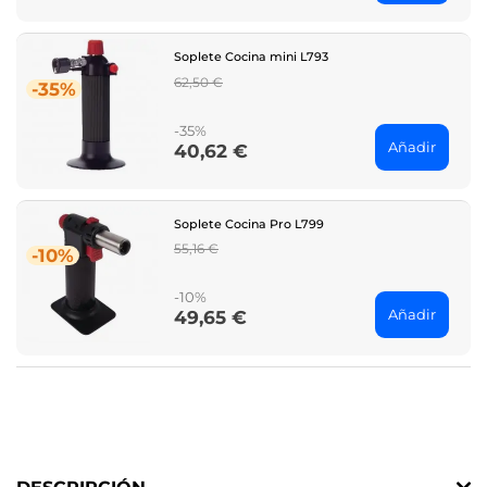
Soplete Cocina mini L793
Regular
62,50 €
-35%
price
-35%
Añadir
40,62 €
Price
Soplete Cocina Pro L799
Regular
55,16 €
-10%
price
-10%
Añadir
49,65 €
Price