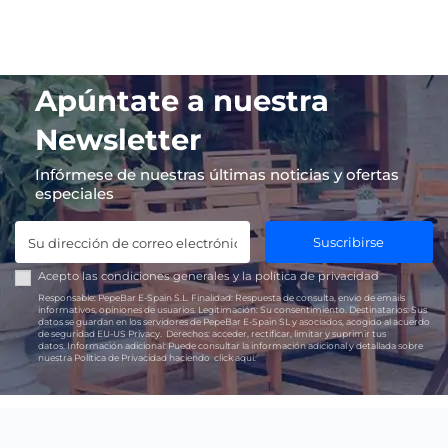
Apúntate a nuestra
Newsletter
Infórmese de nuestras últimas noticias y ofertas
especiales
Suscribirse
Acepto las
condiciones generales
y la
política de privacidad
Responsable:
PepeBar E-Spain S.L.
Finalidad:
Respuesta de consulta, envío de emails
informativos, opiniones de usuarios.
Legitimación:
Su consentimiento.
Destinatarios:
Sus
datos se guardan en los servidores de PepeBar E-Spain SL y asociados, acogido al acuerdo
de seguridad EU-US Privacy.
Derechos:
acceder, rectificar, limitar y suprimir tus
datos.
Información adicional:
Puede consultar la información adicional y detallada sobre
nuestra Política de Privacidad haciendo
click aquí.