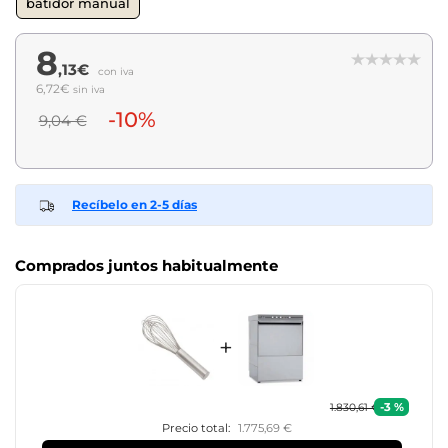
batidor manual
8
,13€
con iva
6,72€
sin iva
-10%
9,04 €
Recíbelo en 2-5 días
Comprados juntos habitualmente
+
-3 %
1.830,61 €
Precio total:
1.775,69 €