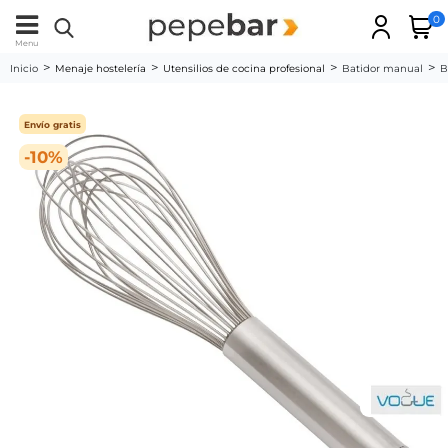
0
Menu
Inicio
Menaje hostelería
Utensilios de cocina profesional
Batidor manual
B
Envío gratis
-10%