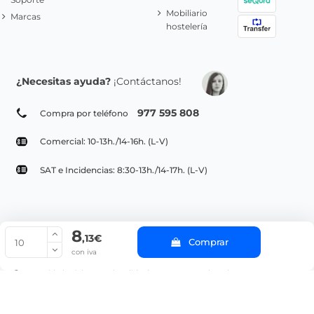
Mobiliario
Marcas
hostelería
¿Necesitas ayuda?
¡Contáctanos!
977 595 808
Compra por teléfono
Comercial: 10-13h./14-16h. (L-V)
SAT e Incidencias: 8:30-13h./14-17h. (L-V)
8
© Copyright 2022 PepeBar.com |
Política de cookies |
Aviso legal y
,13€
Comprar
Condiciones generales de compra |
Blog
con iva
La cantidad mínima en el pedido de compra para el producto es 10.