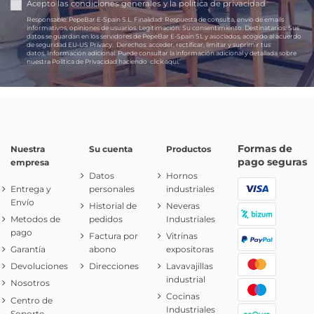
Acepto las
condiciones generales
y la
política de privacidad
Responsable:
PepeBar E-Spain S.L.
Finalidad:
Respuesta de consulta, envío de emails
informativos, opiniones de usuarios.
Legitimación:
Su consentimiento.
Destinatarios:
Sus
datos se guardan en los servidores de PepeBar E-Spain SL y asociados, acogido al acuerdo
de seguridad EU-US Privacy.
Derechos:
acceder, rectificar, limitar y suprimir tus
datos.
Información adicional:
Puede consultar la información adicional y detallada sobre
nuestra Política de Privacidad haciendo
click aquí.
Formas de
Nuestra
Su cuenta
Productos
pago seguras
empresa
Datos
Hornos
Entrega y
personales
industriales
Envío
Historial de
Neveras
Metodos de
pedidos
Industriales
pago
Factura por
Vitrinas
Garantía
abono
expositoras
Devoluciones
Direcciones
Lavavajillas
industrial
Nosotros
Cocinas
Centro de
Industriales
Soporte