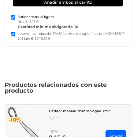
Añadir ambos al carrito
Batidor manual ligero
8,13 €
9,04 €
Cantidad mínima obligatoria: 10
Lavavajillas industrial 50x50 bomba desagüe 1 cesta AMDH3650P
1.749,31 €
2.186,64 €
Productos relacionados con este
producto
Batidor manual 215mm Vogue J757
Regular
9,39 €
-10%
price
-10%
Añadir