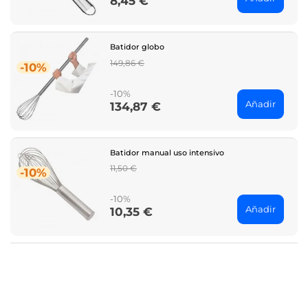
8,45 €
Price
Batidor globo
Regular
149,86 €
-10%
price
-10%
Añadir
134,87 €
Price
Batidor manual uso intensivo
Regular
11,50 €
-10%
price
-10%
Añadir
10,35 €
Price