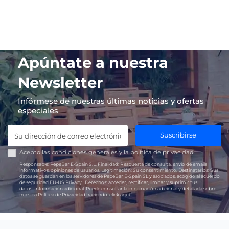
Apúntate a nuestra
Newsletter
Infórmese de nuestras últimas noticias y ofertas
especiales
Suscribirse
Acepto las
condiciones generales
y la
política de privacidad
Responsable:
PepeBar E-Spain S.L.
Finalidad:
Respuesta de consulta, envío de emails
informativos, opiniones de usuarios.
Legitimación:
Su consentimiento.
Destinatarios:
Sus
datos se guardan en los servidores de PepeBar E-Spain SL y asociados, acogido al acuerdo
de seguridad EU-US Privacy.
Derechos:
acceder, rectificar, limitar y suprimir tus
datos.
Información adicional:
Puede consultar la información adicional y detallada sobre
nuestra Política de Privacidad haciendo
click aquí.