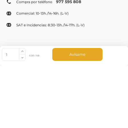
977 595 808
Compra por teléfono
Comercial: 10-13h./14-16h. (L-V)
SAT e Incidencias: 8:30-13h./14-17h. (L-V)
© Copyright 2022 PepeBar.com |
Política de cookies |
Aviso legal y
Avísame
con iva
Condiciones generales de compra |
Blog